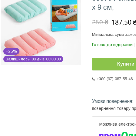
х 9 см,
187,50 
250 ₴
Мінімальна сума замов
Готово до відправки
–25%
Залишилось
0
0
днів
0
0
0
0
0
0
Купити
+380 (97) 087-55-46
повернення товару п