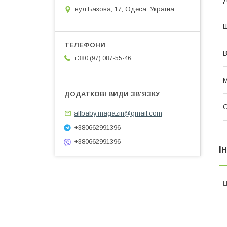
вул.Базова, 17, Одеса, Україна
В
+380 (97) 087-55-46
М
allbaby.magazin@gmail.com
+380662991396
+380662991396
І
Ц