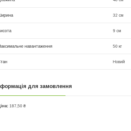
Ширина
32 см
исота
9 см
аксимальне навантаження
50 кг
Стан
Новий
нформація для замовлення
іна:
187,50 ₴