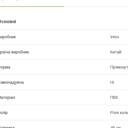
Основні
иробник
Intex
раїна виробник
Китай
Форма
Прямоку
Самонадувна
Ні
атеріал
ПВХ
олір
Різні кол
Довжина
48 см