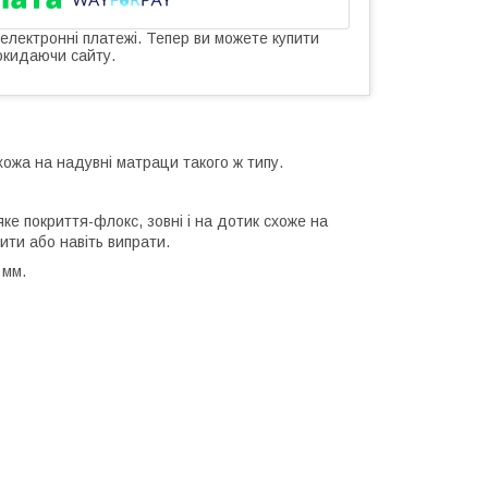
 електронні платежі. Тепер ви можете купити
окидаючи сайту.
хожа на надувні матраци такого ж типу.
яке покриття-флокс, зовні і на дотик схоже на
ти або навіть випрати.
 мм.