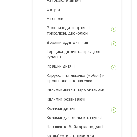
Автокрісла дитячі
Батути
Біговели
Велосипеди спортивні,
триколісні, двоколісні
Верхній одяг дитячий
Горщики дитячі та гірки для
купання
Іграшки дитячі
Каруселі на ліжечко (мобілі) й
ігрові панелі на ліжечко
Килимки-пазли. Термокилимки
Килимки розвиваючі
Коляски дитячі
Коляски для ляльок та пупсів
Човники та байдарки надувні
Мольберти, столики для