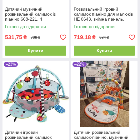
Дитячий музичний
Розвивальний ігровий
розвивальний килимок із
килимок піаніно для малюків
піаніно 668-221, 4
HE 0643, знімна панель,
брязкальця, дзеркальце,
підсвітка, мелодії, 5 підвісок
Готово до відправки
Готово до відправки
мелодії
531,75
719,18
₴
₴
709 ₴
934 ₴
Купити
Купити
–23%
–22%
Дитячий ігровий
Дитячий розвивальний
розвивальний килимок
килимок-піаніно, музичний