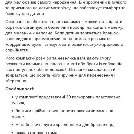
для малюків від самого народження. Він зроблений із м'якого
та приємного на дотик матеріалу, що забезпечує комфорт та
безпеку для дитини.
Основною особливістю цього килимка є можливість підняти
бортики, організуючи безпечний простір, на кшталт манежу,
для маленьких непосид. Коли дитина торкається іграшок,
вони видають приємні звуки, це допомагає розвивати
координацію рухів і стимулювати розвиток слухо-зразкового
сприйняття.
Його компактні розміри та невелика вага дають змогу
розкласти килимок на підлозі кімнаті або брати із собою під
час прогулянок або подорожей. Він легко складається й
збирається, що робить його зручним для перенесення і
зберігання.
Особливості:
у комплекті представлені 30 кольорових пластикових
кульок;
бортики підіймаються, перетворюючи килимок на
манеж;
м'які безпечні дуги з кріпленнями для брязкалець;
яскрава колірна гама;