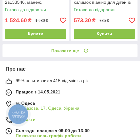
2в133546, манеж,
килимок піаніно для дітей із
брязкальця, 30 кульок
дугою, 5 іграшок, Кораловий
Готово до відправки
Готово до відправки
1 524,60
573,30
₴
₴
1 980 ₴
735 ₴
Купити
Купити
Показати ще
Про нас
99% позитивних з 415 відгуків за рік
Працює з 14.05.2021
м. Одеса
вул.Базова, 17, Одеса, Україна
КНОПКА
ЗВ'ЯЗКУ
Контакти
Сьогодні працює з 09:00 до 13:00
Показати весь графік роботи