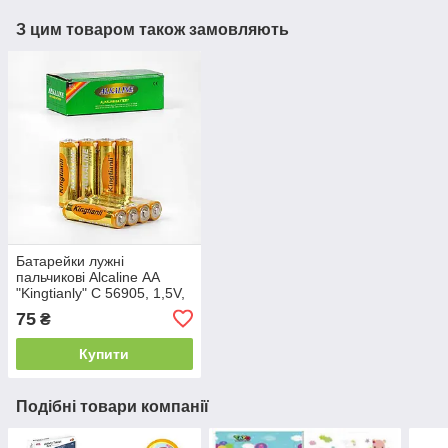
З цим товаром також замовляють
Батарейки лужні
пальчикові Alcaline АА
"Kingtianly" C 56905, 1,5V,
Ціна за 4 шт.
75
₴
Купити
Подібні товари компанії