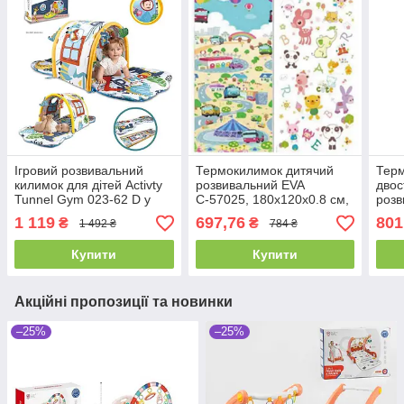
Ігровий розвивальний
Термокилимок дитячий
Тер
килимок для дітей Activty
розвивальний EVA
двос
Tunnel Gym 023-62 D у
С-57025, 180х120х0.8 см,
розв
коробці
ігровий килимок для дітей
зрос
1 119
697,76
801
₴
₴
1 492 ₴
784 ₴
складаний двосторонній
3008
сумц
Купити
Купити
Акційні пропозиції та новинки
–25%
–25%