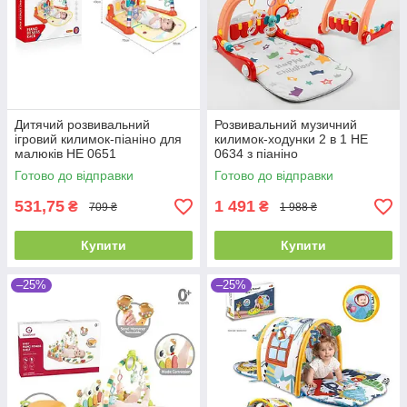
Дитячий розвивальний
Розвивальний музичний
ігровий килимок-піаніно для
килимок-ходунки 2 в 1 HE
малюків НЕ 0651
0634 з піаніно
Готово до відправки
Готово до відправки
531,75
1 491
₴
₴
709 ₴
1 988 ₴
Купити
Купити
–25%
–25%