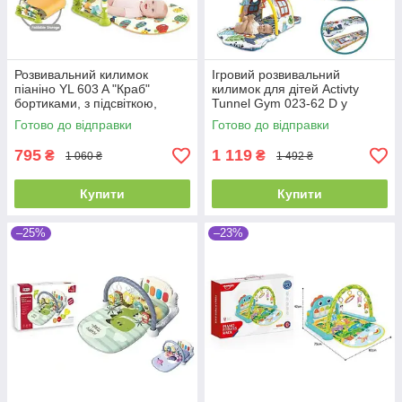
Розвивальний килимок
Ігровий розвивальний
піаніно YL 603 A "Краб"
килимок для дітей Activty
бортиками, з підсвіткою,
Tunnel Gym 023-62 D у
звуками, мелодіями
коробці
Готово до відправки
Готово до відправки
795
1 119
₴
₴
1 060 ₴
1 492 ₴
Купити
Купити
–25%
–23%