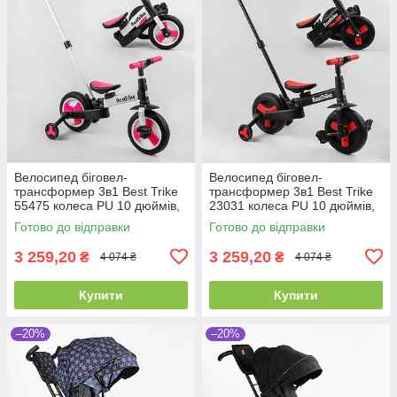
Велосипед біговел-
Велосипед біговел-
трансформер 3в1 Best Trike
трансформер 3в1 Best Trike
55475 колеса PU 10 дюймів,
23031 колеса PU 10 дюймів,
з батьківською ручкою, знімні
з батьківською ручкою, знімні
Готово до відправки
Готово до відправки
педалі
педалі
3 259,20
3 259,20
₴
₴
4 074 ₴
4 074 ₴
Купити
Купити
–20%
–20%