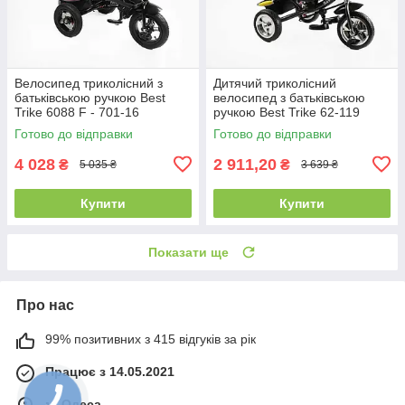
Велосипед триколісний з
Дитячий триколісний
батьківською ручкою Best
велосипед з батьківською
Trike 6088 F - 701-16
ручкою Best Trike 62-119
Рожевий, з поворотним
Жовтий, колеса ПЕНА, фара,
Готово до відправки
Готово до відправки
сидінням
USB,
4 028
2 911,20
₴
₴
5 035 ₴
3 639 ₴
Купити
Купити
Показати ще
Про нас
99% позитивних з 415 відгуків за рік
Працює з 14.05.2021
м. Одеса