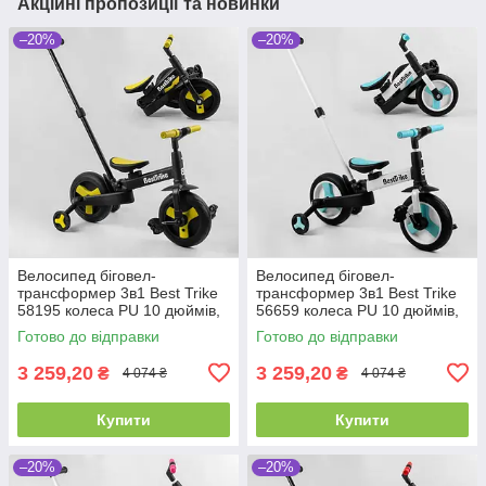
Акційні пропозиції та новинки
–20%
–20%
Велосипед біговел-
Велосипед біговел-
трансформер 3в1 Best Trike
трансформер 3в1 Best Trike
58195 колеса PU 10 дюймів,
56659 колеса PU 10 дюймів,
з батьківською ручкою, знімні
з батьківською ручкою, знімні
Готово до відправки
Готово до відправки
педалі
педалі
3 259,20
3 259,20
₴
₴
4 074 ₴
4 074 ₴
Купити
Купити
–20%
–20%