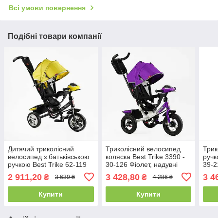
Всі умови повернення
Подібні товари компанії
Дитячий триколісний
Триколісний велосипед
Трик
велосипед з батьківською
коляска Best Trike 3390 -
ручк
ручкою Best Trike 62-119
30-126 Фіолет, надувні
39-2
Жовтий, колеса ПЕНА,
колеса, фара з USB, пульт
коле
2 911,20
3 428,80
3 4
₴
₴
3 639 ₴
4 286 ₴
фара, USB,
Купити
Купити