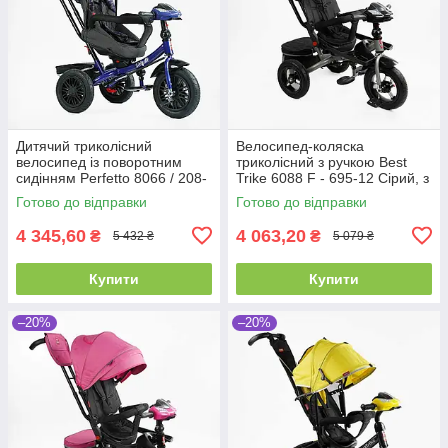
Дитячий триколісний
Велосипед-коляска
велосипед із поворотним
триколісний з ручкою Best
сидінням Perfetto 8066 / 208-
Trike 6088 F - 695-12 Сірий, з
23, з надувними колесами
поворотним сидінням
Готово до відправки
Готово до відправки
4 345,60
4 063,20
₴
₴
5 432 ₴
5 079 ₴
Купити
Купити
–20%
–20%