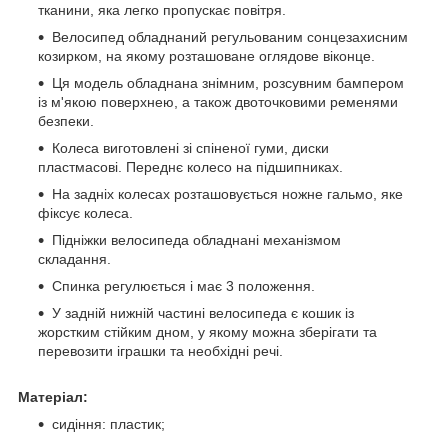
тканини, яка легко пропускає повітря.
Велосипед обладнаний регульованим сонцезахисним
козирком, на якому розташоване оглядове віконце.
Ця модель обладнана знімним, розсувним бампером
із м'якою поверхнею, а також двоточковими ременями
безпеки.
Колеса виготовлені зі спіненої гуми, диски
пластмасові. Переднє колесо на підшипниках.
На задніх колесах розташовується ножне гальмо, яке
фіксує колеса.
Підніжки велосипеда обладнані механізмом
складання.
Спинка регулюється і має 3 положення.
У задній нижній частині велосипеда є кошик із
жорстким стійким дном, у якому можна зберігати та
перевозити іграшки та необхідні речі.
Матеріал:
сидіння: пластик;