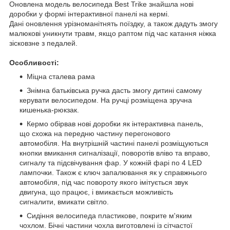
Оновлена модель велосипеда Best Trike знайшла нові
доробки у формі інтерактивної панелі на кермі.
Дані оновлення урізноманітнять поїздку, а також дадуть змогу
малюкові уникнути травм, якщо раптом під час катання ніжка
зісковзне з педалей.
Особливості:
Міцна сталева рама
Знімна батьківська ручка дасть змогу дитині самому
керувати велосипедом. На ручці розміщена зручна
кишенька-рюкзак.
Кермо обірвав нові доробки як інтерактивна панель,
що схожа на передню частину перегонового
автомобіля. На внутрішній частині панелі розміщуються
кнопки вмикання сигналізації, поворотів вліво та вправо,
сигналу та підсвічування фар. У кожній фарі по 4 LED
лампочки. Також є ключ запалювання як у справжнього
автомобіля, під час повороту якого імітується звук
двигуна, що працює, і вмикається можливість
сигналити, вмикати світло.
Сидіння велосипеда пластикове, покрите м'яким
чохлом. Бічні частини чохла виготовлені із сітчастої