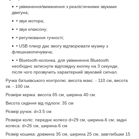
• увімкнення/вимкнення з реалістичними звуками
двигуна;
• звук мотора;
• звук клаксону;
• регулювання гучності;
• USB плеєр дає змогу відтворювати музику з
флешнакопичувача;
• Bluetooth-колонка, для увімкнення Bluetooth
необхідно затиснути відповідну кнопку на 3 секунди,
після чого прозвучить характерний звуковий сигнал.
Ручка батьківського контролю: висота макс. - 110 см, висота
хв. - 100 см.
Розміри керма: висота 65 см, ширина 40 см.
Висота сидіння від підлоги: 35 см
Розмір ручок: d=3.5 см
Розміри коліс: переднє колесо d=29 см, ширина-6 см; задні
колеса: d=26 см, ширина-6 см
Розмір кошика: довжина 35 см, ширина 25 см, завглибшки 15