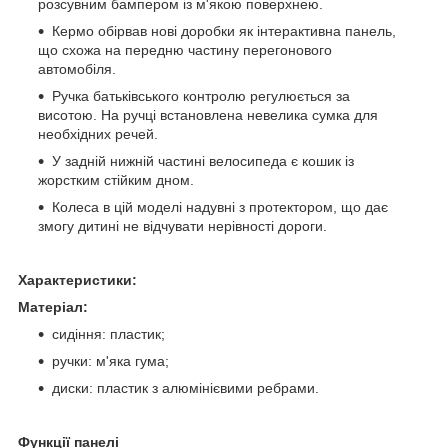
розсувним бампером із м'якою поверхнею.
Кермо обірвав нові доробки як інтерактивна панель,
що схожа на передню частину перегонового
автомобіля.
Ручка батьківського контролю регулюється за
висотою. На ручці встановлена невелика сумка для
необхідних речей.
У задній нижній частині велосипеда є кошик із
жорстким стійким дном.
Колеса в цій моделі надувні з протектором, що дає
змогу дитині не відчувати нерівності дороги.
Характеристики:
Матеріал:
сидіння: пластик;
ручки: м'яка гума;
диски: пластик з алюмінієвими ребрами.
Функції панелі