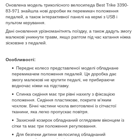
Оновлена модель триколісного велосипеда Best Trike 3390-
83-971 знайшла нові доробки як перемикач положення
педалей, а також інтерактивної панелі на кермі з USB і
пультом керування.
Дані оновлення урізноманітнять поїздку, а також дадуть змогу
малюкові уникнути травм, якщо раптом під час катання ніжка
зісковзне з педалей.
Особливості:
Переднє колесо представленої моделі обладнане
перемикачем положення педалей. Ця доробка дає
змогу малюкові не крутити педалі, не прибираючи
водночас ніжки на підставку.
Спинка сидіння має три рівні нахилу з фіксацією
положення. Сидіння пластикове, покрите м'яким
чохлом. Бічні частини чохла виготовлені із сітчастої
тканини, яка легко пропускає повітря.
Захисний козирок обладнаний оглядовим віконцем із
сітки та має три положення регулювання.
Для безпеки дитини велосипед обладнаний