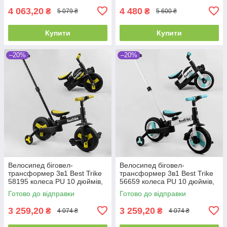
4 063,20
4 480
₴
₴
5 079 ₴
5 600 ₴
Купити
Купити
–20%
–20%
Велосипед біговел-
Велосипед біговел-
трансформер 3в1 Best Trike
трансформер 3в1 Best Trike
58195 колеса PU 10 дюймів,
56659 колеса PU 10 дюймів,
з батьківською ручкою, знімні
з батьківською ручкою, знімні
Готово до відправки
Готово до відправки
педалі
педалі
3 259,20
3 259,20
₴
₴
4 074 ₴
4 074 ₴