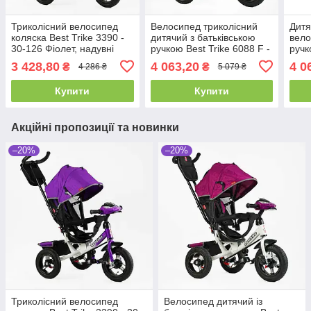
Триколісний велосипед
Велосипед триколісний
Дитя
коляска Best Trike 3390 -
дитячий з батьківською
вело
30-126 Фіолет, надувні
ручкою Best Trike 6088 F -
ручк
колеса, фара з USB, пульт
626-87 Чорний, з
980-
3 428,80
4 063,20
4 0
₴
₴
4 286 ₴
5 079 ₴
поворотним сидінням
пово
Купити
Купити
Акційні пропозиції та новинки
–20%
–20%
Триколісний велосипед
Велосипед дитячий із