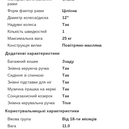
рами
Форм фактор рами
Цілісна
Діаметр колеса/диска
12"
Надувні колеса
Так
Кількість швидкостей
1
Максимальна вага
25 кг
Конструкція вилки
Повітряно-масляна
Додаткові характеристики
Багажний кошик
Ззаду
Знімна керуюча ручка
Так
Сидіння зі спинкою
Так
Знімні підставки для ніг
Так
Музична іграшка на кермі
Так
Сонцезахисний козирок
Так
Знімна керувальна ручка
True
Користувальницькі характеристики
Вікова група
Від 18-ти місяців
Вага
11.0