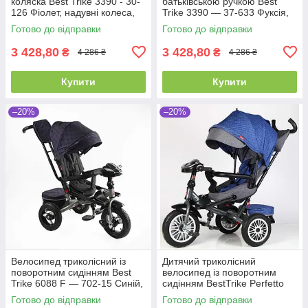
коляска Best Trike 3390 - 30-
батьківською ручкою Best
126 Фіолет, надувні колеса,
Trike 3390 — 37-633 Фуксія,
фара з USB, пульт
надувні колеса, фара з USB,
Готово до відправки
Готово до відправки
пульт
3 428,80
3 428,80
₴
₴
4 286 ₴
4 286 ₴
Купити
Купити
–20%
–20%
Велосипед триколісний із
Дитячий триколісний
поворотним сидінням Best
велосипед із поворотним
Trike 6088 F — 702-15 Синій,
сидінням BestTrike Perfetto
надувні колеса
8066 / 608-70 Синій, надувні
Готово до відправки
Готово до відправки
колеса