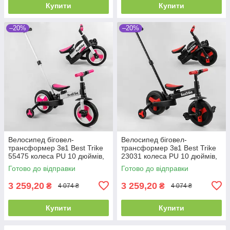
Купити
Купити
–20%
–20%
Велосипед біговел-
Велосипед біговел-
трансформер 3в1 Best Trike
трансформер 3в1 Best Trike
55475 колеса PU 10 дюймів,
23031 колеса PU 10 дюймів,
з батьківською ручкою, знімні
з батьківською ручкою, знімні
Готово до відправки
Готово до відправки
педалі
педалі
3 259,20
3 259,20
₴
₴
4 074 ₴
4 074 ₴
Купити
Купити