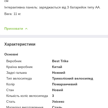
см
Інтерактивна панель: заряджається від 3 батарейок типу АА.
Вага: 11 кг.
Приховати
Характеристики
Основні
Виробник
Best Trike
Країна виробник
Китай
Задні гальма
Ножний
Тип велосипеда
Триколісний велосипед
Колір
Помаранчевий
Стан
Новий
Кількість коліс велосипеда
3
Стать
Унісекс
Матеріал виготовлення
Сталь