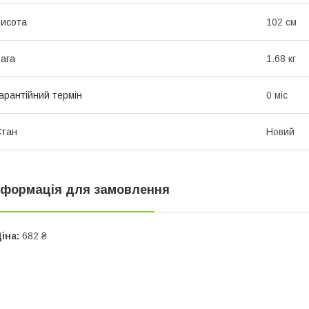
исота
102 см
ага
1.68 кг
арантійний термін
0 міс
Стан
Новий
нформація для замовлення
іна:
682 ₴