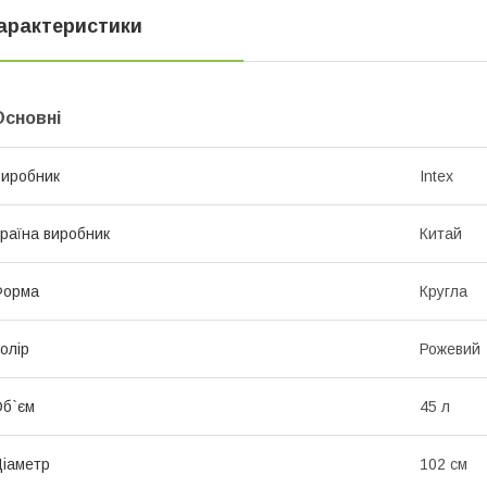
арактеристики
Основні
иробник
Intex
раїна виробник
Китай
Форма
Кругла
олір
Рожевий
б`єм
45 л
іаметр
102 см