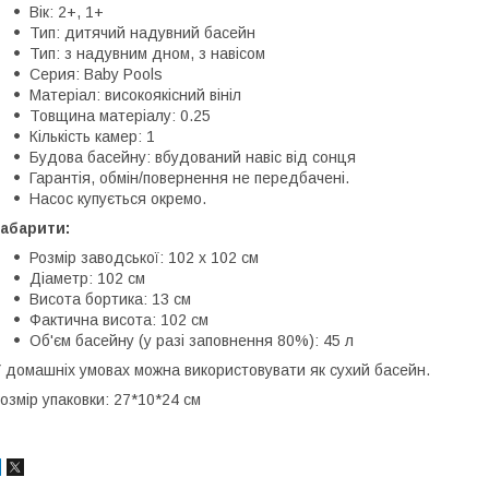
Вік: 2+, 1+
Тип: дитячий надувний басейн
Тип: з надувним дном, з навісом
Серия: Baby Pools
Матеріал: високоякісний вініл
Товщина матеріалу: 0.25
Кількість камер: 1
Будова басейну: вбудований навіс від сонця
Гарантія, обмін/повернення не передбачені.
Насос купується окремо.
абарити:
Розмір заводської: 102 х 102 см
Діаметр: 102 см
Висота бортика: 13 см
Фактична висота: 102 см
Об'єм басейну (у разі заповнення 80%): 45 л
 домашніх умовах можна використовувати як сухий басейн.
озмір упаковки: 27*10*24 см