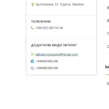
вул.Базова, 17, Одеса, Україна
В
В
+380 (97) 087-55-46
Г
allbaby.magazin@gmail.com
+380662991396
І
+380662991396
Ц