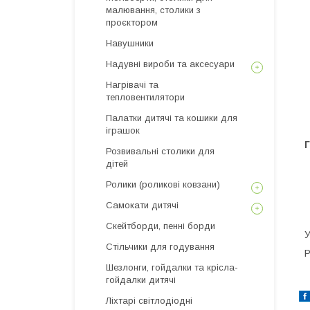
малювання, столики з
проєктором
Навушники
Надувні вироби та аксесуари
Нагрівачі та
тепловентилятори
Палатки дитячі та кошики для
іграшок
Г
Розвивальні столики для
дітей
Ролики (роликові ковзани)
Самокати дитячі
Скейтборди, пенні борди
У
Стільчики для годування
Р
Шезлонги, гойдалки та крісла-
гойдалки дитячі
Ліхтарі світлодіодні