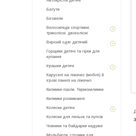
Автокрісла дитячі
Батути
Біговели
Велосипеди спортивні,
триколісні, двоколісні
Верхній одяг дитячий
Горщики дитячі та гірки для
купання
Іграшки дитячі
Каруселі на ліжечко (мобілі) й
ігрові панелі на ліжечко
Килимки-пазли. Термокилимки
Килимки розвиваючі
Коляски дитячі
Д
Коляски для ляльок та пупсів
З
Човники та байдарки надувні
Мольберти, столики для