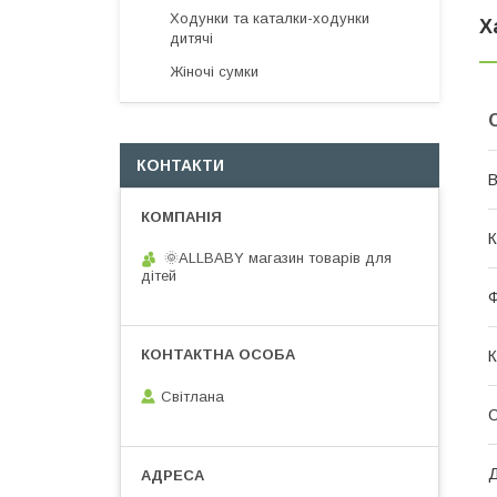
Ходунки та каталки-ходунки
Х
дитячі
Жіночі сумки
КОНТАКТИ
В
К
🌞ALLBABY магазин товарів для
дітей
К
Світлана
О
Д