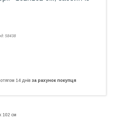
л
од:
58438
ротягом 14 днів
за рахунок покупця
х 102 см