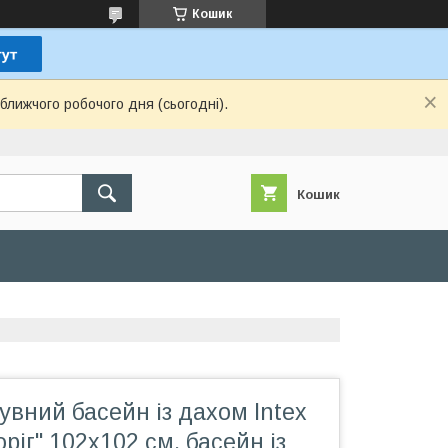
Кошик
ближчого робочого дня (сьогодні).
Кошик
вний басейн із дахом Intex
ріг" 102х102 см, басейн із