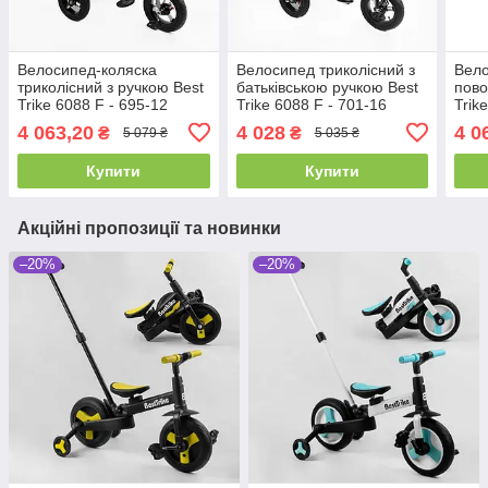
Велосипед-коляска
Велосипед триколісний з
Вело
триколісний з ручкою Best
батьківською ручкою Best
пово
Trike 6088 F - 695-12
Trike 6088 F - 701-16
Trik
Сірий, з поворотним
Рожевий, з поворотним
Сині
4 063,20
4 028
4 0
₴
₴
5 079 ₴
5 035 ₴
сидінням
сидінням
Купити
Купити
Акційні пропозиції та новинки
–20%
–20%