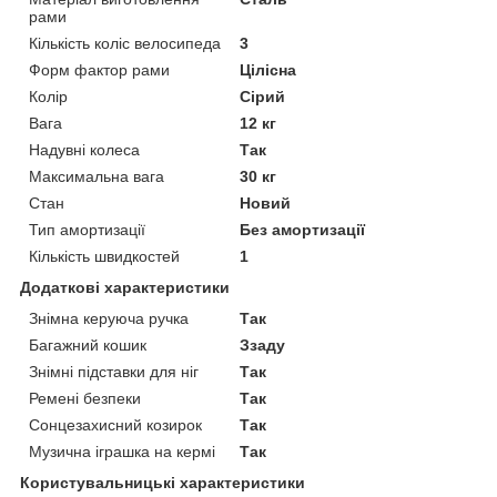
рами
Кількість коліс велосипеда
3
Форм фактор рами
Цілісна
Колір
Сірий
Вага
12 кг
Надувні колеса
Так
Максимальна вага
30 кг
Стан
Новий
Тип амортизації
Без амортизації
Кількість швидкостей
1
Додаткові характеристики
Знімна керуюча ручка
Так
Багажний кошик
Ззаду
Знімні підставки для ніг
Так
Ремені безпеки
Так
Сонцезахисний козирок
Так
Музична іграшка на кермі
Так
Користувальницькі характеристики