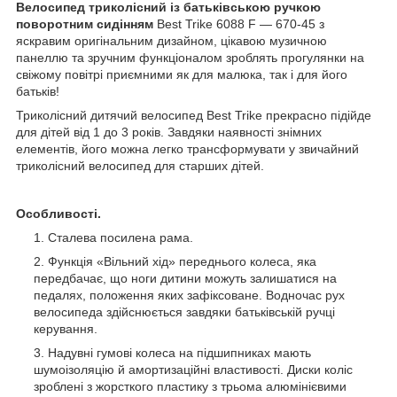
Велосипед триколісний із батьківською ручкою
поворотним сидінням
Best Trike 6088 F — 670-45 з
яскравим оригінальним дизайном, цікавою музичною
панеллю та зручним функціоналом зроблять прогулянки на
свіжому повітрі приємними як для малюка, так і для його
батьків!
Триколісний дитячий велосипед Best Trike прекрасно підійде
для дітей від 1 до 3 років. Завдяки наявності знімних
елементів, його можна легко трансформувати у звичайний
триколісний велосипед для старших дітей.
Особливості.
Сталева посилена рама.
Функція «Вільний хід» переднього колеса, яка
передбачає, що ноги дитини можуть залишатися на
педалях, положення яких зафіксоване. Водночас рух
велосипеда здійснюється завдяки батьківській ручці
керування.
Надувні гумові колеса на підшипниках мають
шумоізоляцію й амортизаційні властивості. Диски коліс
зроблені з жорсткого пластику з трьома алюмінієвими