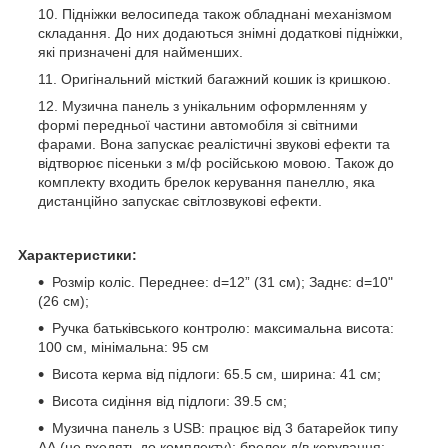
Підніжки велосипеда також обладнані механізмом
складання. До них додаються знімні додаткові підніжки,
які призначені для найменших.
Оригінальний місткий багажний кошик із кришкою.
Музична панель з унікальним оформленням у
формі передньої частини автомобіля зі світними
фарами. Вона запускає реалістичні звукові ефекти та
відтворює пісеньки з м/ф російською мовою. Також до
комплекту входить брелок керування панеллю, яка
дистанційно запускає світлозвукові ефекти.
Характеристики:
Розмір коліс. Переднее: d=12” (31 см); Заднє: d=10"
(26 см);
Ручка батьківського контролю: максимальна висота:
100 см, мінімальна: 95 см
Висота керма від підлоги: 65.5 см, ширина: 41 см;
Висота сидіння від підлоги: 39.5 см;
Музична панель з USB: працює від 3 батарейок типу
АА (не входять до комплекту); брелок д/в керування: