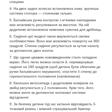
спицями.
На двох задніх колесах встановлена нова, зручніша
система стопора — стоянкове гальмо.
Батьківська ручка контролю з м'якими накладками
має можливість регулювання за висотою. На ній
додатково встановлена невелика сумочка для дрібниць.
Сидіння цієї моделі також вирізняється своїми
особливостями. Воно має можливість повороту на 360
градусів. Спинка сидіння регулюється за кутом нахилу
за допомогою двох кнопок.
Ще одним цікавим нововведенням стало складане
кермо. Його легко можна скласти й, перевернувши
сидіння на 180 градусів (щоб дитина була обличчям до
ручки батьківського керування), опустити її спинку до
горизонтального положення (напівлежачи).
Капюшон велосипеда з додатковим козирком на
змійці регулюється у 2 положеннях. Крім того, його
можна зняти за допомогою кнопкової системи
від'єднання.
За безпеку дитини під час катання відповідають 3-
точковий ремінь і знімний страхувальний бампер.