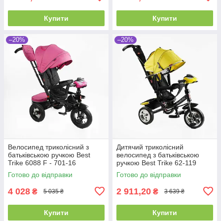
Купити
Купити
–20%
–20%
Велосипед триколісний з
Дитячий триколісний
батьківською ручкою Best
велосипед з батьківською
Trike 6088 F - 701-16
ручкою Best Trike 62-119
Рожевий, з поворотним
Жовтий, колеса ПЕНА, фара,
Готово до відправки
Готово до відправки
сидінням
USB,
4 028
2 911,20
₴
₴
5 035 ₴
3 639 ₴
Купити
Купити