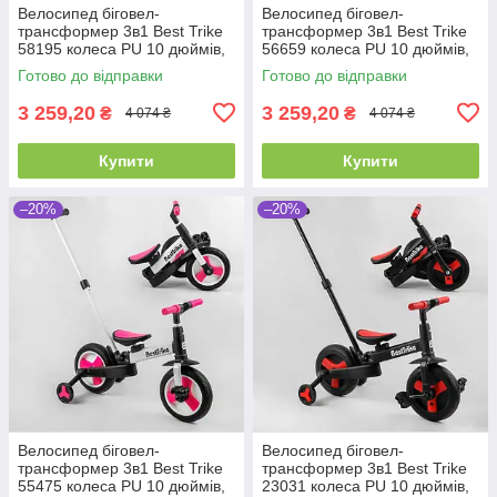
Велосипед біговел-
Велосипед біговел-
трансформер 3в1 Best Trike
трансформер 3в1 Best Trike
58195 колеса PU 10 дюймів,
56659 колеса PU 10 дюймів,
з батьківською ручкою, знімні
з батьківською ручкою, знімні
Готово до відправки
Готово до відправки
педалі
педалі
3 259,20
3 259,20
₴
₴
4 074 ₴
4 074 ₴
Купити
Купити
–20%
–20%
Велосипед біговел-
Велосипед біговел-
трансформер 3в1 Best Trike
трансформер 3в1 Best Trike
55475 колеса PU 10 дюймів,
23031 колеса PU 10 дюймів,