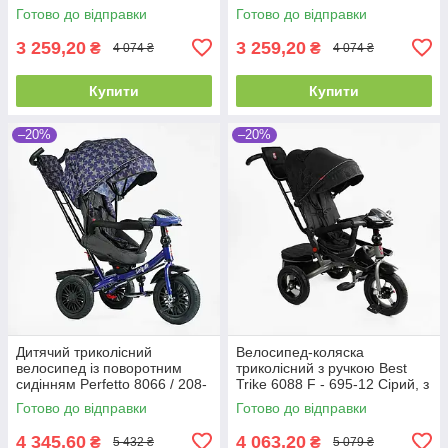
з батьківською ручкою, знімні
з батьківською ручкою, знімні
Готово до відправки
Готово до відправки
педалі
педалі
3 259,20
3 259,20
₴
₴
4 074 ₴
4 074 ₴
Купити
Купити
–20%
–20%
Дитячий триколісний
Велосипед-коляска
велосипед із поворотним
триколісний з ручкою Best
сидінням Perfetto 8066 / 208-
Trike 6088 F - 695-12 Сірий, з
23, з надувними колесами
поворотним сидінням
Готово до відправки
Готово до відправки
4 345,60
4 063,20
₴
₴
5 432 ₴
5 079 ₴