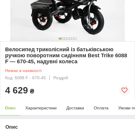
Велосипед триколісний із батьківською
ручкою поворотним сидінням Best Trike 6088
F — 670-45, надувні колеса
Немає в наявності
Код: 6088 F - 670-45
Роздріб
4 629
₴
Опис
Характеристики
Доставка
Оплата
Умови п
Опис