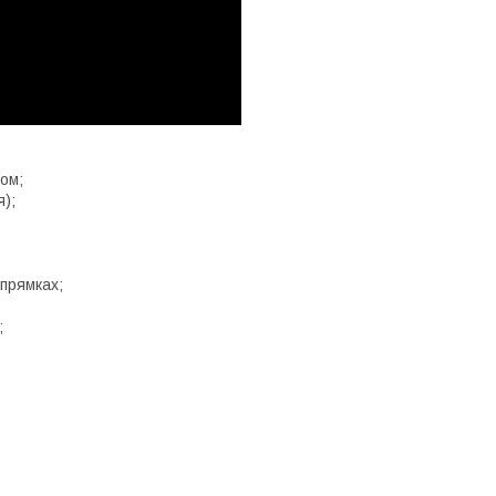
ом;
);
апрямках;
;