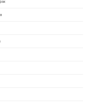
рак
ів
й