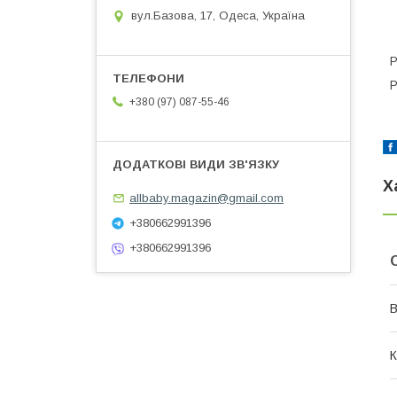
вул.Базова, 17, Одеса, Україна
Р
Р
+380 (97) 087-55-46
Х
allbaby.magazin@gmail.com
+380662991396
+380662991396
В
К