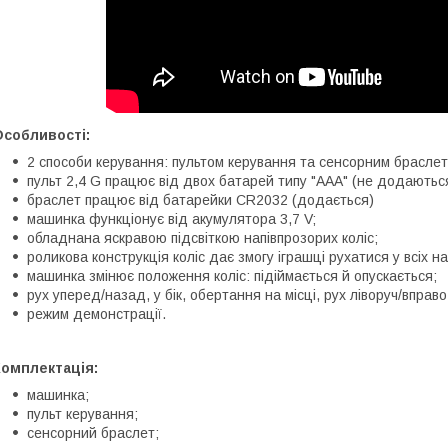
Особливості:
2 способи керування: пультом керування та сенсорним браслет
пульт 2,4 G працює від двох батарей типу "ААА" (не додаються
браслет працює від батарейки CR2032 (додається)
машинка функціонує від акумулятора 3,7 V;
обладнана яскравою підсвіткою напівпрозорих коліс;
роликова конструкція коліс дає змогу іграшці рухатися у всіх н
машинка змінює положення коліс: підіймається й опускається;
рух уперед/назад, у бік, обертання на місці, рух ліворуч/вправо
режим демонстрації.
Комплектація:
машинка;
пульт керування;
сенсорний браслет;