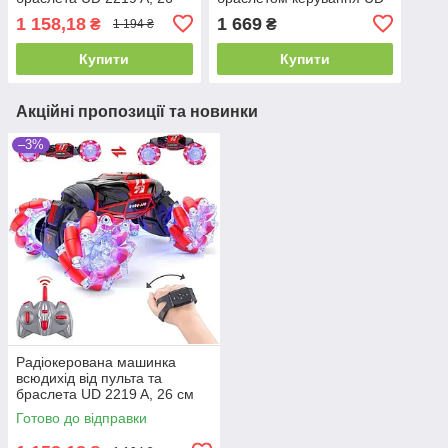
см (1:18), роликові колеса,
2196 А, 2 кольори, світло
1 158,18
1 669
₴
₴
1 194 ₴
акум.3,7V
коліс, музика, акум.6 V
Купити
Купити
Акційні пропозиції та новинки
–3%
Радіокерована машинка
всюдихід від пульта та
браслета UD 2219 A, 26 см
(1:18), роликові колеса,
Готово до відправки
акум.3,7V