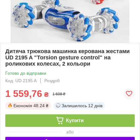
Дитяча трюкова машинка керована жестами
UD 2195 A "Torsion gesture control" на
роликових колесах, 2 кольори
Готово до відправки
Код: UD 2195 A
Роздріб
1 559,76
₴
1 608 ₴
Економія
48.24 ₴
Залишилось
12 днів
Купити
або