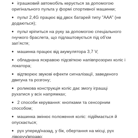
іграшковий автомобіль керується за допомогою
оригінального пульта у формі спортивної машинки;
пульт 2,4G працює від двох батарей типу "ААА" (не
додаються);
пульт кріпиться на руку за допомогою спеціального
гнучкого браслета, що підлаштовується під об'єм
зап'ястя;
машинка працює від акумулятора 3,7 V;
обладнана яскравою підсвіткою напівпрозорих коліс і
локатора;
відтворює звукові ефекти сигналізації, заведеного
двигуна та розгону;
роликова конструкція коліс дає змогу іграшці
рухатися у всіх напрямках;
2 способи керування: кнопками та сенсорним
способом;
машинка змінює положення коліс: підіймається й
опускається;
рух уперед/назад, у бік, обертання на місці, рух
ліворуч/вправо;