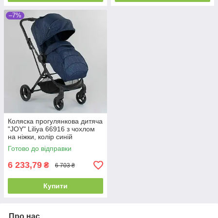
–7%
Коляска прогулянкова дитяча
"JOY" Liliya 66916 з чохлом
на ніжки, колір синій
Готово до відправки
6 233,79
₴
6 703 ₴
Купити
Про нас