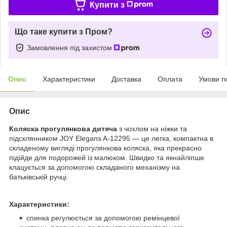
Купити з
Що таке купити з Пром?
Замовлення під захистом
Опис
Характеристики
Доставка
Оплата
Умови п
Опис
Коляска прогулянкова дитяча
з чохлом на ніжки та
підсклянником JOY Elegans A-12295 — це легка, компактна в
складеному вигляді прогулянкова коляска, яка прекрасно
підійде для подорожей із малюком. Швидко та якнайліпше
клацується за допомогою складаного механізму на
батьківській ручці.
Характеристики:
спинка регулюється за допомогою ремінцевої