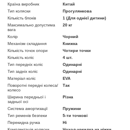
Країна виробник
Китай
Тип коляски
Прогулянкова
Кількість блоків
1 (Для однієї дитини)
Максимально допустима
20 кг
вага
Колір
Чорний
Механізм складання
Книжка
Кількість точок опори
Чотири точки
Кількість коліс
4 шт.
Тип передніх коліс
Одинарні
Тип задніх коліс
Одинарні
Матеріал коліс
EVA
Поворотні передні колеса/
Так
колесо
Ширина передньої і
Різна
задньої осі
Система амортизації
Пружини
Тип ременів безпеки
5-ти точкові
Перекидна ручка
Ні
Комплектація коляски
Чохол-накидка на ніжки,