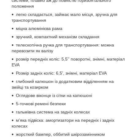
системи, плавно аж до повністю горизонтального
положення
легко складається, займає мало місця, зручна для
транспортування
міцна алюмінієва рама
зручний, компактний механізм складання
телескопічна ручка для транспортування: можна
перевозити як валізу
розмір передніх коліс: 5,5'' поворотні, знімні, матеріал
EVA
Розмір задніх коліс: 6,5', знімні, матеріал EVA
глибокий капюшон із додатковим відділенням на
змійці та козирком
Оглядове віконце із сітки на капюшоні
5-точкові ремені безпеки
гальмівна система на задніх колесах
м'яка підвіска: амортизатори на передніх і задніх
колесах
жорсткий бампер, оббитий шкірозамінником