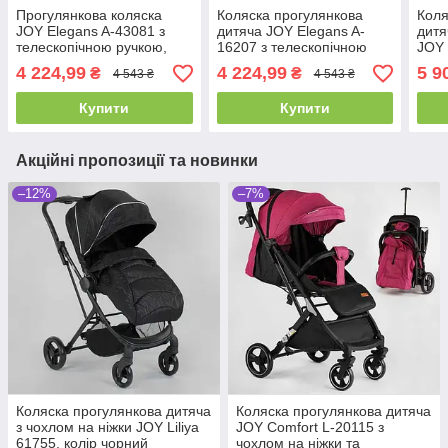
Прогулянкова коляска
Коляска прогулянкова
Коля
JOY Elegans A-43081 з
дитяча JOY Elegans A-
дитя
телескопічною ручкою,
16207 з телескопічною
JOY 
чохлом на ніжки та
ручкою, чохлом на ніжки
чор
4 224,99
4 224,99
5 9
₴
₴
4 543 ₴
4 543 ₴
підсклянником
та підсклянником
Купити
Купити
Акційні пропозиції та новинки
–12%
–7%
Коляска прогулянкова дитяча
Коляска прогулянкова дитяча
з чохлом на ніжки JOY Liliya
JOY Comfort L-20115 з
61755, колір чорний
чохлом на ніжки та