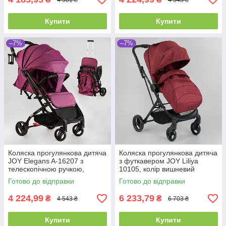
Купити
Купити
–7%
–7%
Коляска прогулянкова дитяча
Коляска прогулянкова дитяча
JOY Elegans A-16207 з
з футкавером JOY Liliya
телескопічною ручкою,
10105, колір вишневий
чохлом на ніжки та
Готово до відправки
Готово до відправки
підсклянником
4 224,99
6 233,79
₴
₴
4 543 ₴
6 703 ₴
Купити
Купити