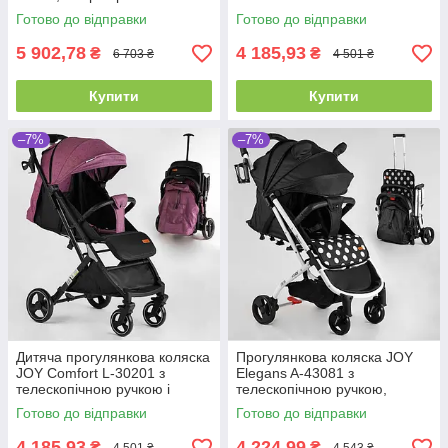
підсклянником
Готово до відправки
Готово до відправки
5 902,78
4 185,93
₴
₴
6 703 ₴
4 501 ₴
Купити
Купити
–7%
–7%
Дитяча прогулянкова коляска
Прогулянкова коляска JOY
JOY Comfort L-30201 з
Elegans A-43081 з
телескопічною ручкою і
телескопічною ручкою,
чохлом на ніжки
чохлом на ніжки та
Готово до відправки
Готово до відправки
підсклянником
4 185,93
4 224,99
₴
₴
4 501 ₴
4 543 ₴