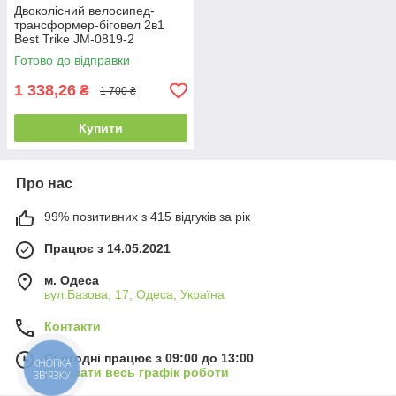
Двоколісний велосипед-
трансформер-біговел 2в1
Best Trike JM-0819-2
Блакитний, колеса 10
Готово до відправки
дюймів, з музикою та
підсвіткою
1 338,26
₴
1 700 ₴
Купити
Про нас
99% позитивних з 415 відгуків за рік
Працює з 14.05.2021
м. Одеса
вул.Базова, 17, Одеса, Україна
Контакти
Сьогодні працює з 09:00 до 13:00
КНОПКА
Показати весь графік роботи
ЗВ'ЯЗКУ