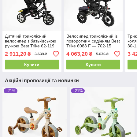
Дитячий триколісний
Велосипед триколісний із
Трик
велосипед з батьківською
поворотним сидінням Best
коля
ручкою Best Trike 62-119
Trike 6088 F — 702-15
30-1
Жовтий, колеса ПЕНА,
Синій, надувні колеса
коле
2 911,20
4 063,20
3 4
₴
₴
3 639 ₴
5 079 ₴
фара, USB,
Купити
Купити
Акційні пропозиції та новинки
–21%
–21%