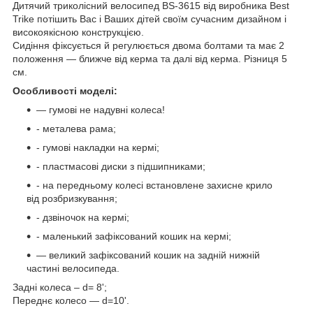
Дитячий триколісний велосипед BS-3615 від виробника Best
Trike потішить Вас і Ваших дітей своїм сучасним дизайном і
високоякісною конструкцією.
Сидіння фіксується й регулюється двома болтами та має 2
положення — ближче від керма та далі від керма. Різниця 5
см.
Особливості моделі:
— гумові не надувні колеса!
- металева рама;
- гумові накладки на кермі;
- пластмасові диски з підшипниками;
- на передньому колесі встановлене захисне крило
від розбризкування;
- дзвіночок на кермі;
- маленький зафіксований кошик на кермі;
— великий зафіксований кошик на задній нижній
частині велосипеда.
Задні колеса – d= 8';
Переднє колесо — d=10'.