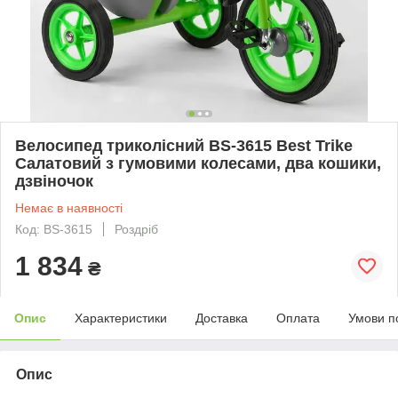
Велосипед триколісний BS-3615 Best Trike
Салатовий з гумовими колесами, два кошики,
дзвіночок
Немає в наявності
Код: BS-3615
Роздріб
1 834
₴
Опис
Характеристики
Доставка
Оплата
Умови п
Опис