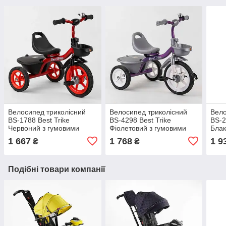
Велосипед триколісний
Велосипед триколісний
Вело
BS-1788 Best Trike
BS-4298 Best Trike
BS-2
Червоний з гумовими
Фіолетовий з гумовими
Блак
колесами, два кошики,
колесами, два кошики,
коле
1 667
1 768
1 9
₴
₴
дзвіночок
дзвіночок
дзві
Подібні товари компанії