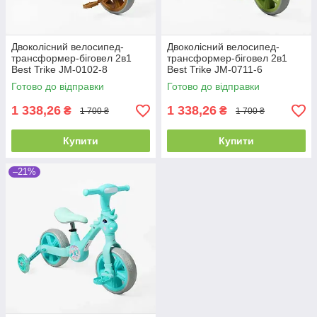
Двоколісний велосипед-
Двоколісний велосипед-
трансформер-біговел 2в1
трансформер-біговел 2в1
Best Trike JM-0102-8
Best Trike JM-0711-6
Коричневий, колеса 10
Зелений, колеса 10 дюймів, з
Готово до відправки
Готово до відправки
дюймів, з музикою та
музикою та підсвіткою
підсвіткою
1 338,26
1 338,26
₴
₴
1 700 ₴
1 700 ₴
Купити
Купити
–21%