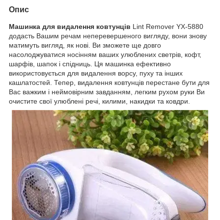
Опис
Машинка для видалення ковтунців
Lint Remover YX-5880
додасть Вашим речам неперевершеного вигляду, вони знову
матимуть вигляд, як нові. Ви зможете ще довго
насолоджуватися носінням ваших улюблених светрів, кофт,
шарфів, шапок і спідниць. Ця машинка ефективно
використовується для видалення ворсу, пуху та інших
кашлатостей. Тепер, видалення ковтунців перестане бути для
Вас важким і неймовірним завданням, легким рухом руки Ви
очистите свої улюблені речі, килими, накидки та ковдри.