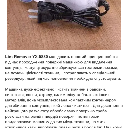
Lint Remover YX-5880
має досить простий принцип роботи:
під час проходження поверхні машинкою для видалення
ковтунців, ковтунці акуратно збризкуються гострими лезами,
не псуючи цілісності тканини, і потрапляють у спеціальний
резервуар, який під час наповнення необхідно спустошувати.
Машинка дуже ефективно чистить тканини з бавовни,
синтетики, вовни, акрилу, килимоліну та багатьох інших
матеріалів, вона укомплектована компактним контейнером
для збирання ковтунців, який легко чиститься. Для досягнення
найкращого результату оброблювану поверхню треба
розкласти на рівній і твердій поверхні, потім трохи
придавлюючи машинку до тих місць тканини, на яких
утворилися кати, виробляти плавні рухи з боку в бік. На цьому