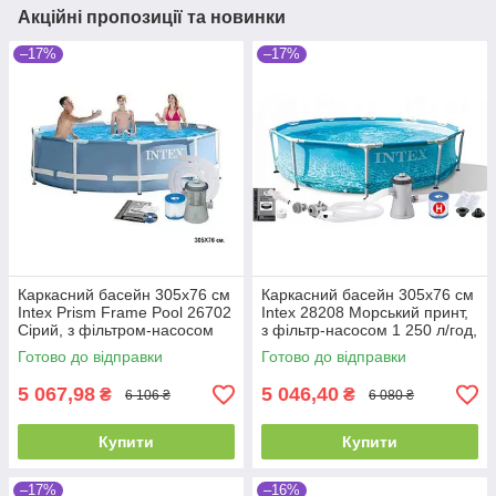
Акційні пропозиції та новинки
–17%
–17%
Каркасний басейн 305х76 см
Каркасний басейн 305x76 см
Intex Prism Frame Pool 26702
Intex 28208 Морський принт,
Сірий, з фільтром-насосом
з фільтр-насосом 1 250 л/год,
1250 л/год, круглий, 4485 л
круглий, 4485 л
Готово до відправки
Готово до відправки
5 067,98
5 046,40
₴
₴
6 106 ₴
6 080 ₴
Купити
Купити
–17%
–16%