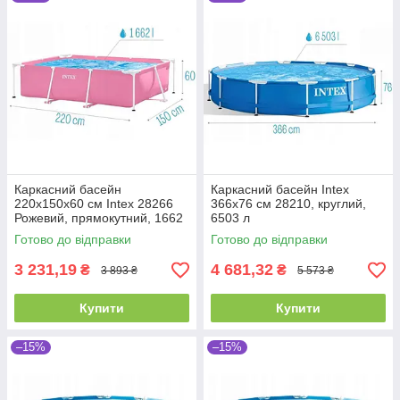
Каркасний басейн
Каркасний басейн Intex
220х150х60 см Intex 28266
366х76 см 28210, круглий,
Рожевий, прямокутний, 1662
6503 л
л, інтекс, від 6 років
Готово до відправки
Готово до відправки
3 231,19
4 681,32
₴
₴
3 893 ₴
5 573 ₴
Купити
Купити
–15%
–15%