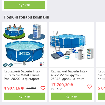
Купити
Подібні товари компанії
Каркасний басейн Intex
Каркасний басейн Intex
Карк
305x76 см Metal Frame
457x122 см круглий
см I
Pool 28202, з фільтром-
28242, драбина, тент,
прин
насосом 1250 л/год, 4485
підстилка, фільтр-насос
250 
17 709,30
₴
л, інтекс, круглий
3785 л/год, 16805 л
4 907,16
5 0
₴
5 706 ₴
19 677 ₴
Купити
Купити