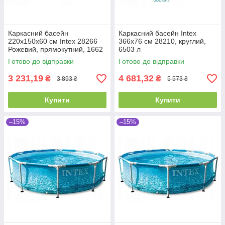
Каркасний басейн
Каркасний басейн Intex
220х150х60 см Intex 28266
366х76 см 28210, круглий,
Рожевий, прямокутний, 1662
6503 л
л, інтекс, від 6 років
Готово до відправки
Готово до відправки
3 231,19
4 681,32
₴
₴
3 893 ₴
5 573 ₴
Купити
Купити
–15%
–15%