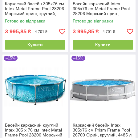
Каркасний басейн 305x76 см
Басейн каркасний Intex
Intex Metal Frame Pool 28206
305x76 см Metal Frame Pool
Морський принт, круглий,
28206 Морський принт,
4485 л
круглий, 4485 л
Готово до відправки
Готово до відправки
3 995,85
3 995,85
₴
₴
4 701 ₴
4 701 ₴
Купити
Купити
–15%
–15%
Басейн каркасний круглий
Каркасний басейн Intex
Intex 305 x 76 см Intex Metal
305x76 см Prism Frame Pool
Frame Pool 28206 Морський
26700 Сірий, круглий, 4485 л