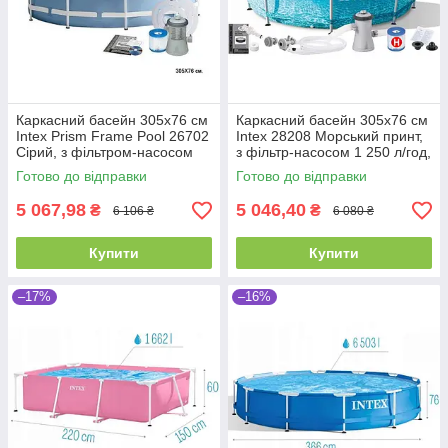
Каркасний басейн 305х76 см
Каркасний басейн 305x76 см
Intex Prism Frame Pool 26702
Intex 28208 Морський принт,
Сірий, з фільтром-насосом
з фільтр-насосом 1 250 л/год,
1250 л/год, круглий, 4485 л
круглий, 4485 л
Готово до відправки
Готово до відправки
5 067,98
5 046,40
₴
₴
6 106 ₴
6 080 ₴
Купити
Купити
–17%
–16%