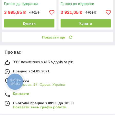
принт, круглий, 4485 л
Готово до відправки
Готово до відправки
3 995,85
3 921,05
₴
₴
4 701 ₴
4 613 ₴
Купити
Купити
Показати ще
Про нас
99% позитивних з 415 відгуків за рік
Працює з 14.05.2021
КНОПКА
м. Одеса
ЗВ'ЯЗКУ
вул.Базова, 17, Одеса, Україна
Контакти
Сьогодні працює з 09:00 до 18:00
Показати весь графік роботи