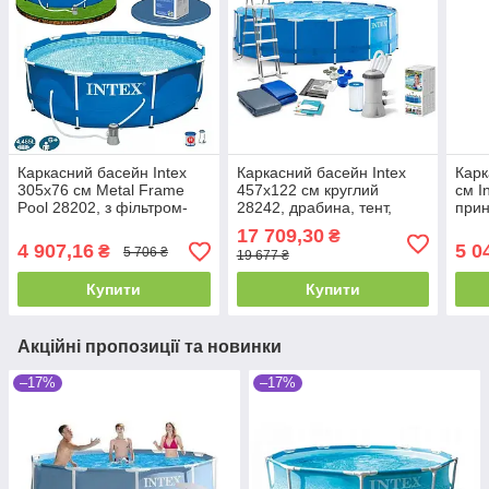
Каркасний басейн Intex
Каркасний басейн Intex
Карк
305x76 см Metal Frame
457x122 см круглий
см I
Pool 28202, з фільтром-
28242, драбина, тент,
прин
насосом 1250 л/год, 4485
підстилка, фільтр-насос
250 
17 709,30
₴
л, інтекс, круглий
3785 л/год, 16805 л
4 907,16
5 0
₴
5 706 ₴
19 677 ₴
Купити
Купити
Акційні пропозиції та новинки
–17%
–17%