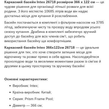
Каркасний басейн Intex 26718 розміром 366 х 122 см
— це
чудове рішення для організації літньої розваги для всієї
родини. З його місткістю 10685 літрів води він надає
достатньо місця для купання й розслаблення.
Басейн постачається в комплекті з фільтром-насосом на 3785
л/год, забезпечуючи чисту та прозору воду впродовж усього
сезону купання. Драбина в комплекті забезпечує зручний
доступ до басейну для всіх членів сім'ї, що робить
використання басейну ще комфортнішим.
Каркасний басейн Intex 366х122см 26718
— це ідеальне
рішення для тих, хто хоче створити затишне місце для
відпочинку та розваг прямо в себе вдома. Насолоджуйтеся
прохолодою води та веселими моментами разом із сім'єю й
друзями в цьому просторому та зручному басейні
Основні характеристики:
Виробник: Intex;
Країна-виробник: Китай;
Серия: Prism Frame Pool;
Діаметр — 366 см;