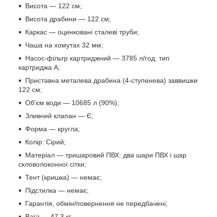
Висота — 122 см;
Висота драбини — 122 см;
Каркас — оцинковані сталеві труби;
Чаша на хомутах 32 мм;
Насос-фільтр картриджний — 3785 л/год. тип
картриджа А;
Приставна металева драбина (4-ступенева) заввишки
122 см;
Об'єм води — 10685 л (90%);
Зливний клапан — Є;
Форма — кругла;
Колір: Сірий;
Матеріал — тришаровий ПВХ: два шари ПВХ і шар
скловолоконної сітки;
Тент (кришка) — немає;
Підстилка — немає;
Гарантія, обмін/повернення не передбачені;
Вага — 47,3 кг.