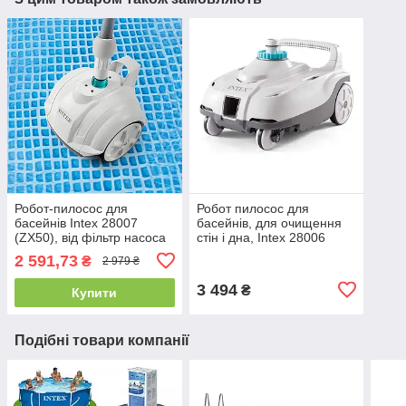
Робот-пилосос для
Робот пилосос для
басейнів Intex 28007
басейнів, для очищення
(ZX50), від фільтр насоса
стін і дна, Intex 28006
від 3 407 до 5 678 л/год
(ZX100), від 6 056 л/год.
2 591,73
₴
2 979 ₴
3 494
₴
Купити
Подібні товари компанії