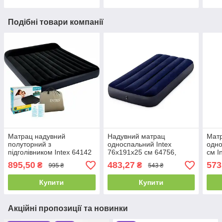
Подібні товари компанії
Матрац надувний
Надувний матрац
Мат
полуторний з
односпальний Intex
одно
підголівником Intex 64142
76х191х25 см 64756,
см I
чорний 137х191х25 см,
одномісний, велюровий
одно
895,50
483,27
573
₴
₴
995 ₴
543 ₴
надувне ліжко
односпальне
Купити
Купити
Акційні пропозиції та новинки