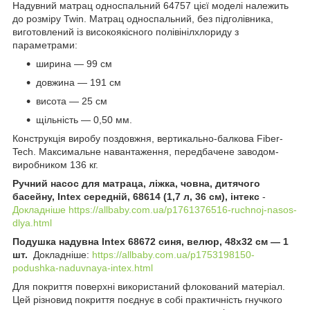
Надувний матрац односпальний 64757 цієї моделі належить
до розміру Twin. Матрац односпальний, без підголівника,
виготовлений із високоякісного полівінілхлориду з
параметрами:
ширина — 99 см
довжина — 191 см
висота — 25 см
щільність — 0,50 мм.
Конструкція виробу поздовжня, вертикально-балкова Fiber-
Tech. Максимальне навантаження, передбачене заводом-
виробником 136 кг.
Ручний насос для матраца, ліжка, човна, дитячого
басейну, Intex середній, 68614 (1,7 л, 36 см), інтекс
-
Докладніше https://allbaby.com.ua/p1761376516-ruchnoj-nasos-
dlya.html
Подушка надувна Intex 68672 синя, велюр, 48х32 см — 1
шт.
Докладніше:
https://allbaby.com.ua/p1753198150-
podushka-naduvnaya-intex.html
Для покриття поверхні використаний флокований матеріал.
Цей різновид покриття поєднує в собі практичність гнучкого