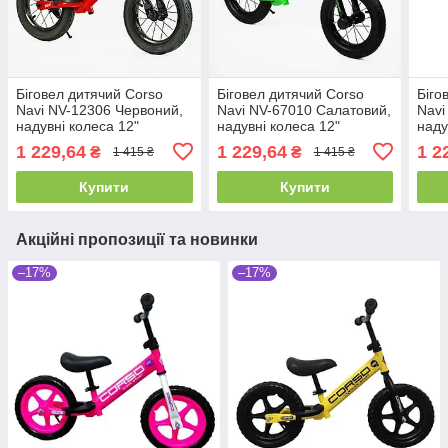
Біговел дитячий Corso
Біговел дитячий Corso
Біго
Navi NV-12306 Червоний,
Navi NV-67010 Салатовий,
Navi
надувні колеса 12"
надувні колеса 12"
наду
дюймів, підніжка,
дюймів, підніжка,
дюйм
1 229,64
1 229,64
1 2
₴
₴
1 415 ₴
1 415 ₴
підставка для ніг, велобіг
підставка для ніг, велобіг
підс
Купити
Купити
Акційні пропозиції та новинки
–17%
–17%