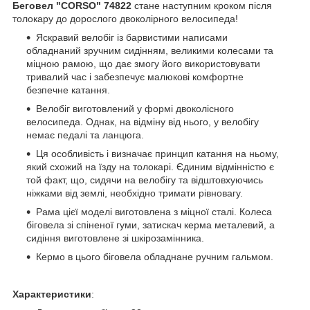
Беговел "CORSO" 74822
стане наступним кроком після
толокару до дорослого двоколірного велосипеда!
Яскравий велобіг із барвистими написами
обладнаний зручним сидінням, великими колесами та
міцною рамою, що дає змогу його використовувати
тривалий час і забезпечує малюкові комфортне
безпечне катання.
Велобіг виготовлений у формі двоколісного
велосипеда. Однак, на відміну від нього, у велобігу
немає педалі та ланцюга.
Ця особливість і визначає принцип катання на ньому,
який схожий на їзду на толокарі. Єдиним відмінністю є
той факт, що, сидячи на велобігу та відштовхуючись
ніжками від землі, необхідно тримати рівновагу.
Рама цієї моделі виготовлена з міцної сталі. Колеса
біговела зі спіненої гуми, затискач керма металевий, а
сидіння виготовлене зі шкірозамінника.
Кермо в цього біговела обладнане ручним гальмом.
Характеристики
: