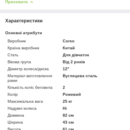
Приховати
Характеристики
Основні атрибути
Виробник
Corso
Країна виробник
Китай
Стать
Для дівчаток
Вікова група
Від 2 років
Діаметр колеса/диска
12"
Матеріал виготовлення
Вуглецева сталь
рами
Кількість коліс беговела
2
Колір
Рожевий
Максимальна вага
25 кг
Надувні колеса
Ні
Довжина
82 см
Ширина
43 см
Висота
61 см