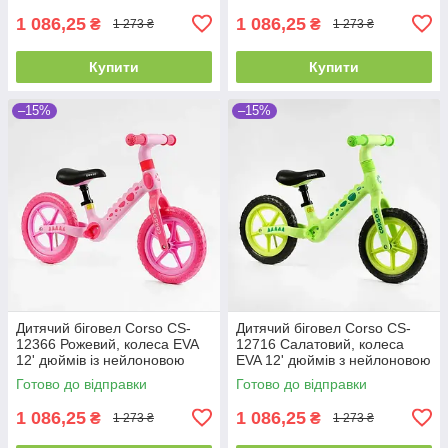
1 086,25
1 086,25
₴
₴
1 273 ₴
1 273 ₴
Купити
Купити
–15%
–15%
Дитячий біговел Corso CS-
Дитячий біговел Corso CS-
12366 Рожевий, колеса EVA
12716 Салатовий, колеса
12' дюймів із нейлоновою
EVA 12' дюймів з нейлоновою
рамою та вилкою, велобіг
рамою та вилкою, велобіг
Готово до відправки
Готово до відправки
1 086,25
1 086,25
₴
₴
1 273 ₴
1 273 ₴