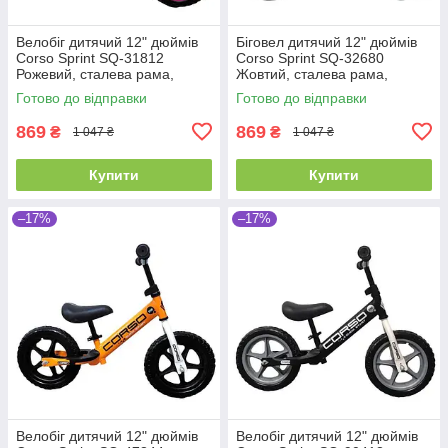
Велобіг дитячий 12" дюймів
Біговел дитячий 12" дюймів
Corso Sprint SQ-31812
Corso Sprint SQ-32680
Рожевий, сталева рама,
Жовтий, сталева рама,
колеса EVA (піна), підставка
колеса EVA (піна), підставка
Готово до відправки
Готово до відправки
для ніжок, біговел
для ніжок, велобіг
869
869
₴
₴
1 047 ₴
1 047 ₴
Купити
Купити
–17%
–17%
Велобіг дитячий 12" дюймів
Велобіг дитячий 12" дюймів