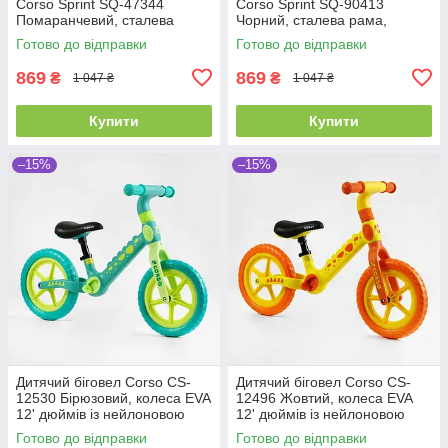
Corso Sprint SQ-47344
Corso Sprint SQ-90413
Помаранчевий, сталева
Чорний, сталева рама,
рама, колеса EVA (піна),
колеса EVA (піна), підставка
Готово до відправки
Готово до відправки
підставка для ніжок, біговел
для ніжок, біговел
869
869
₴
₴
1 047 ₴
1 047 ₴
Купити
Купити
–15%
–15%
Дитячий біговел Corso CS-
Дитячий біговел Corso CS-
12530 Бірюзовий, колеса EVA
12496 Жовтий, колеса EVA
12' дюймів із нейлоновою
12' дюймів із нейлоновою
рамою та вилкою, велобіг
рамою та вилкою, велобіг
Готово до відправки
Готово до відправки