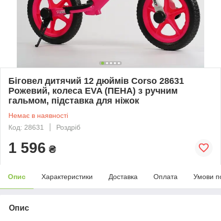
Біговел дитячий 12 дюймів Corso 28631
Рожевий, колеса EVA (ПЕНА) з ручним
гальмом, підставка для ніжок
Немає в наявності
Код: 28631
Роздріб
1 596
₴
Опис
Характеристики
Доставка
Оплата
Умови п
Опис