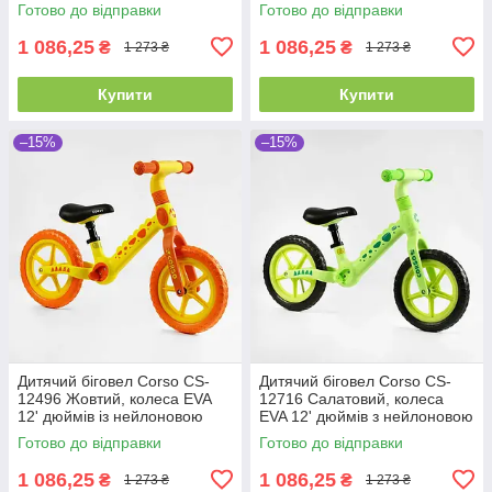
рамою та вилкою, велобіг
рамою та вилкою, велобіг
Готово до відправки
Готово до відправки
1 086,25
1 086,25
₴
₴
1 273 ₴
1 273 ₴
Купити
Купити
–15%
–15%
Дитячий біговел Corso CS-
Дитячий біговел Corso CS-
12496 Жовтий, колеса EVA
12716 Салатовий, колеса
12' дюймів із нейлоновою
EVA 12' дюймів з нейлоновою
рамою та вилкою, велобіг
рамою та вилкою, велобіг
Готово до відправки
Готово до відправки
1 086,25
1 086,25
₴
₴
1 273 ₴
1 273 ₴