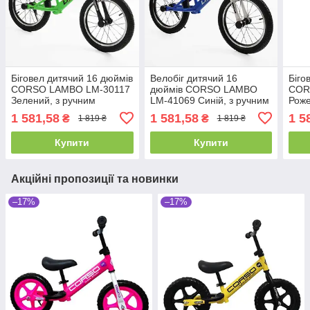
Біговел дитячий 16 дюймів
Велобіг дитячий 16
Біго
CORSO LAMBO LM-30117
дюймів CORSO LAMBO
COR
Зелений, з ручним
LM-41069 Синій, з ручним
Роже
гальмом, підніжкою,
гальмом, підніжкою,
галь
1 581,58
1 581,58
1 5
₴
₴
1 819 ₴
1 819 ₴
дзвінком, велобіг дитячий
дзвінком, біговел дитячий
дзві
Купити
Купити
Акційні пропозиції та новинки
–17%
–17%