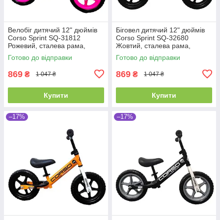
Велобіг дитячий 12" дюймів
Біговел дитячий 12" дюймів
Corso Sprint SQ-31812
Corso Sprint SQ-32680
Рожевий, сталева рама,
Жовтий, сталева рама,
колеса EVA (піна), підставка
колеса EVA (піна), підставка
Готово до відправки
Готово до відправки
для ніжок, біговел
для ніжок, велобіг
869
869
₴
₴
1 047 ₴
1 047 ₴
Купити
Купити
–17%
–17%