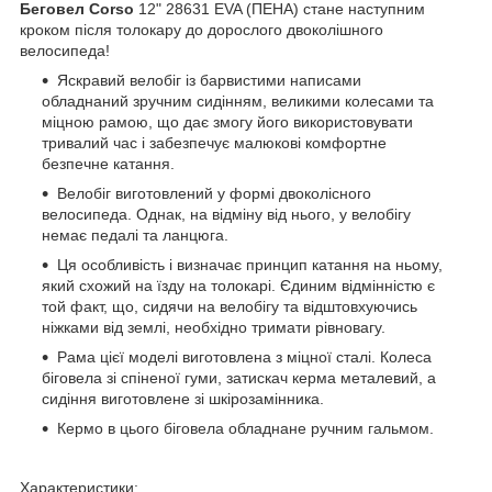
Беговел Corso
12" 28631 EVA (ПЕНА) стане наступним
кроком після толокару до дорослого двоколішного
велосипеда!
Яскравий велобіг із барвистими написами
обладнаний зручним сидінням, великими колесами та
міцною рамою, що дає змогу його використовувати
тривалий час і забезпечує малюкові комфортне
безпечне катання.
Велобіг виготовлений у формі двоколісного
велосипеда. Однак, на відміну від нього, у велобігу
немає педалі та ланцюга.
Ця особливість і визначає принцип катання на ньому,
який схожий на їзду на толокарі. Єдиним відмінністю є
той факт, що, сидячи на велобігу та відштовхуючись
ніжками від землі, необхідно тримати рівновагу.
Рама цієї моделі виготовлена з міцної сталі. Колеса
біговела зі спіненої гуми, затискач керма металевий, а
сидіння виготовлене зі шкірозамінника.
Кермо в цього біговела обладнане ручним гальмом.
Характеристики: