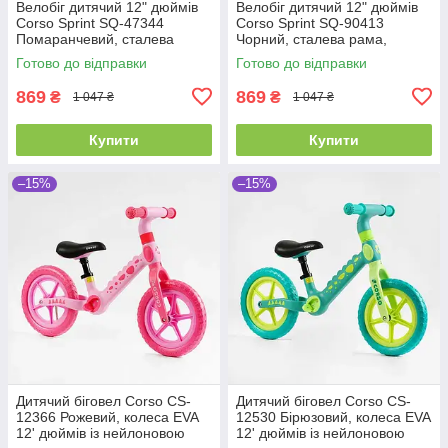
Велобіг дитячий 12" дюймів
Велобіг дитячий 12" дюймів
Corso Sprint SQ-47344
Corso Sprint SQ-90413
Помаранчевий, сталева
Чорний, сталева рама,
рама, колеса EVA (піна),
колеса EVA (піна), підставка
Готово до відправки
Готово до відправки
підставка для ніжок, біговел
для ніжок, біговел
869
869
₴
₴
1 047 ₴
1 047 ₴
Купити
Купити
–15%
–15%
Дитячий біговел Corso CS-
Дитячий біговел Corso CS-
12366 Рожевий, колеса EVA
12530 Бірюзовий, колеса EVA
12' дюймів із нейлоновою
12' дюймів із нейлоновою