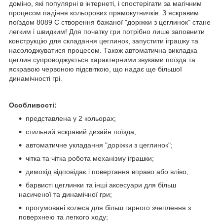
доміно, які популярні в інтернеті, і спостерігати за магічним
процесом падіння кольорових прямокутничків. З яскравим
поїздом 8089 C створення бажаної "доріжки з цеглинок" стане
легким і швидким! Для початку гри потрібно лише заповнити
конструкцію для складання цеглинок, запустити іграшку та
насолоджуватися процесом. Також автоматична викладка
цеглин супроводжується характерними звуками поїзда та
яскравою червоною підсвіткою, що надає ще більшої
динамічності грі.
Особливості:
представлена у 2 кольорах;
стильний яскравий дизайн поїзда;
автоматичне укладання "доріжки з цеглинок";
чітка та чітка робота механізму іграшки;
димохід відповідає і повертання вправо або вліво;
барвисті цеглинки та інші аксесуари для більш
насиченої та динамічної гри;
прогумовані колеса для більш гарного зчеплення з
поверхнею та легкого ходу;