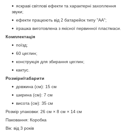
яскраві світлові ефекти та характерні захоплення
звуки;
ефекти працюють від 2 батарейок типу "АА";
іграшка виготовлена з якісної первинної пластмаси.
Комплектація
поїзд;
60 цеглин;
конструкція для збирання цеглин;
кактус.
Розміри/габарити
довжина (см): 15 см
ширина (см): 7 см
висота (см): 35 см
Розмір упаковки: 26 см × 8 см × 14 см
Паковання: Коробка
Вік: від 3 років