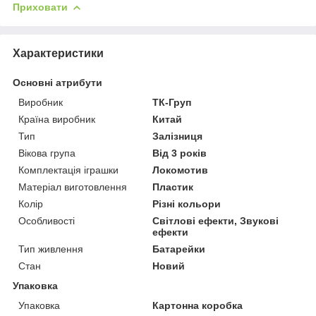
Приховати
Характеристики
Основні атрибути
Виробник
ТК-Груп
Країна виробник
Китай
Тип
Залізниця
Вікова група
Від 3 років
Комплектація іграшки
Локомотив
Матеріал виготовлення
Пластик
Колір
Різні кольори
Особливості
Світлові ефекти, Звукові
ефекти
Тип живлення
Батарейки
Стан
Новий
Упаковка
Упаковка
Картонна коробка