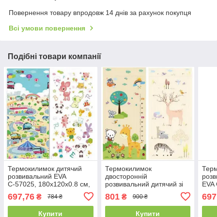
Повернення товару впродовж 14 днів за рахунок покупця
Всі умови повернення
Подібні товари компанії
Термокилимок дитячий
Термокилимок
Терм
розвивальний EVA
двосторонній
розв
С-57025, 180х120х0.8 см,
розвивальний дитячий зі
EVA 
ігровий килимок для дітей
зростометром EVA B-
см, 
697,76
801
697
₴
₴
784 ₴
900 ₴
складаний двосторонній
30085, 180х150х0.8 см, у
тер
сумці
Купити
Купити