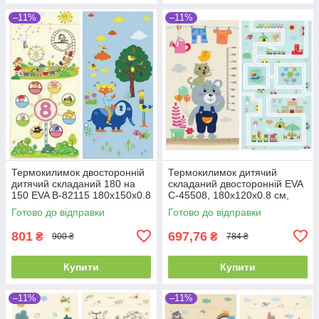
–11%
–11%
Термокилимок двосторонній
Термокилимок дитячий
дитячий складаний 180 на
складаний двосторонній EVA
150 EVA В-82115 180х150х0.8
С-45508, 180х120х0.8 см,
см, у сумці
ігровий розвивальний
Готово до відправки
Готово до відправки
килимок на підлогу
801
697,76
₴
₴
900 ₴
784 ₴
Купити
Купити
–11%
–11%