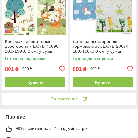
Килимок ігровий термо
Дитячий двосторонній
двосторонній EVA B-40096,
термокилимок EVA В-20074,
180х150х0.8 см, у сумці,
180х150х0.8 см, у сумці
розвивальний термокилимок
Готово до відправки
Готово до відправки
801
801
₴
₴
900 ₴
900 ₴
Купити
Купити
Показати ще
Про нас
99% позитивних з 415 відгуків за рік