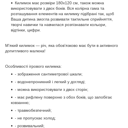
Килимок має розміри 180х120 см, також можна
використовувати з двох боків. Вся колірна гама та
розташування елементів на килимку підібрані так, щоб
Ваша дитина змогла розвивати тактильне сприйняття,
творчі навички та навчилася розпізнавати кольори,
відтінки, цифри.
М'який килимок — річ, яка обов'язково має бути в активного
допитливого малюка!
Особливості ігрового килимка:
- зображення сантиметрової шкали;
- водонепроникний і легкий у догляді;
- можна використовувати з двох сторін;
- має рифлену поверхню з обох боків, що запобігає
ковзанню;
- травмобезпечний;
- не пропускає холод;
- розвивальний;