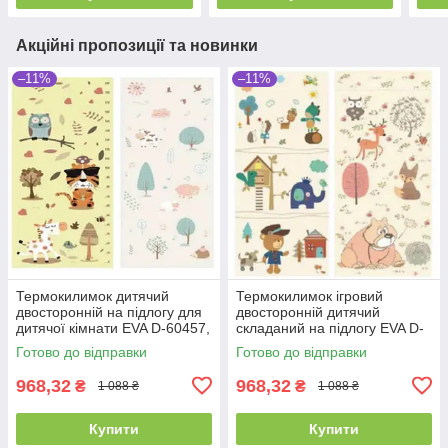
Акційні пропозиції та новинки
–11%
–11%
Термокилимок дитячий
Термокилимок ігровий
двосторонній на підлогу для
двосторонній дитячий
дитячої кімнати EVA D-60457,
складаний на підлогу EVA D-
180х200х0.8 см, у сумці
70804, 180х200х0.8 см, у
Готово до відправки
Готово до відправки
сумці
968,32
968,32
₴
₴
1 088 ₴
1 088 ₴
Купити
Купити