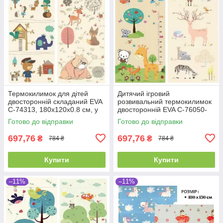
Термокилимок для дітей
Дитячий ігровий
двосторонній складаний EVA
розвивальний термокилимок
С-74313, 180х120х0.8 см, у
двосторонній EVA С-76050-
сумці, ігровий розвивальний
36355, 180х120х0.8 см, у
Готово до відправки
Готово до відправки
килимок
сумці
697,76
697,76
₴
₴
784 ₴
784 ₴
Купити
Купити
–11%
–11%