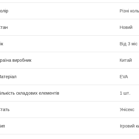
олір
Різні кол
Стан
Новий
ік
Від 3 міс
раїна виробник
Китай
атеріал
EVA
ількість складових елементів
1 шт.
тать
Унісекс
ип
Ігровий 