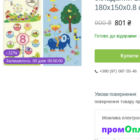
180х150х0.8 
801 ₴
900 ₴
Готово до відправки
–11%
Купити
Залишилось
0
0
днів
0
0
0
0
0
0
+380 (97) 087-55-46
повернення товару п