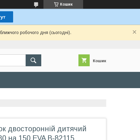
Кошик
ближчого робочого дня (сьогодні).
Кошик
к двосторонній дитячий
0 на 150 EVA В-82115