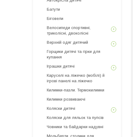
Автокрісла дитячі
Батути
Біговели
Велосипеди спортивні,
триколісні, двоколісні
Верхній одяг дитячий
Горщики дитячі та гірки для
купання
Іграшки дитячі
Каруселі на ліжечко (мобілі) й
ігрові панелі на ліжечко
Килимки-пазли. Термокилимки
Килимки розвиваючі
Коляски дитячі
Коляски для ляльок та пупсів
Човники та байдарки надувні
Мольберти, столики для