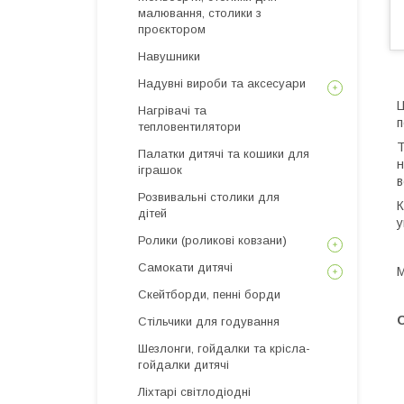
малювання, столики з
проєктором
Навушники
Надувні вироби та аксесуари
Ц
Нагрівачі та
п
тепловентилятори
Т
Палатки дитячі та кошики для
н
іграшок
в
Розвивальні столики для
К
дітей
у
Ролики (роликові ковзани)
Самокати дитячі
М
Скейтборди, пенні борди
О
Стільчики для годування
Шезлонги, гойдалки та крісла-
гойдалки дитячі
Ліхтарі світлодіодні