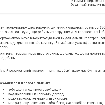
У компанії підключені
будь-який товар не п
ей термокилимок двосторонній, дитячий, складаний, розміром 180х1
остачається в сумці, що робить його зручним для перенесення і зб
ермокилимок може використовуватися як для домашніх потреб, так 
априклад, для пікніків або кемпінгу. Він забезпечує комфортне міс
ологи.
рім того, термокилимок двосторонній, що означає, що ви можете в
подобань.
'який розвивальний килимок — річ, яка обов'язково має бути в акт
собливості ігрового килимка:
- зображення сантиметрової шкали;
- водонепроникний і легкий у догляді;
- можна використовувати з двох сторін;
- має рифлену поверхню з обох боків, яка запобігає ковзанню;