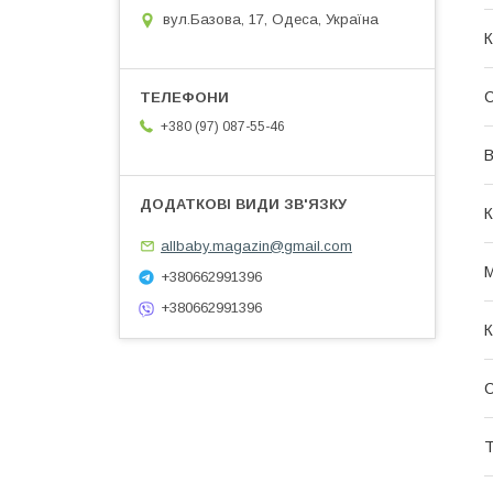
вул.Базова, 17, Одеса, Україна
К
+380 (97) 087-55-46
В
К
allbaby.magazin@gmail.com
М
+380662991396
+380662991396
К
С
Т