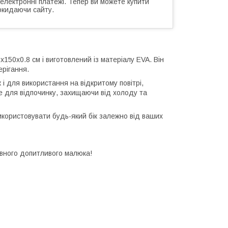
 електронні платежі. Тепер ви можете купити
окидаючи сайту.
50х0.8 см і виготовлений із матеріалу EVA. Він
ерігання.
і для використання на відкритому повітрі,
це для відпочинку, захищаючи від холоду та
икористовувати будь-який бік залежно від ваших
ивного допитливого малюка!