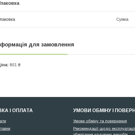
Упаковка
паковка
Сумка
нформація для замовлення
іна:
801 ₴
КА І ОПЛАТА
УМОВИ ОБМІНУ І ПОВЕР
ати
Умови обміну та повернення
тавки
Рекомендації щодо експлуатації
зберігання надувних виробів