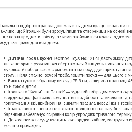
равильно підібрані іграшки допомагають дітям краще пізнавати сві
ажливо, щоб іграшки були зрозумілими та створеними на основі з
 це перші предмети побуту, з якими знайомиться малюк, адже зуст
осуд такі цікаві для всіх дітей.
Дитяча ігрова кухня
TechnoK Toys No3 2124 дасть змогу діт
дві конфорки з ручками, які обертаються й імітують вмикання газ
духовка. У наборі також є різноманітний посуд для приготування 
столу. Після смачної вечері треба помити посуд — для цього є м
Висота кухні в зібраному вигляді 75,5 см, а ширина стільниці 4
то й трьом дітям.
Іграшкова "Кухня" від ТехноК — чудовий вибір для сюжетно-ро
координацію, фантазію, комунікативні здібності та мислення ді
приготування їжі, прибирання, вивчити правила поведінки з технік
Іграшка виготовлена з нетоксичного міцного пластику без запах
барвників забезпечує яскравий колір упродовж тривалого терміну
До комплекту посуду входить: сковорідка, чайник, каструля з к
кухонне приладдя.