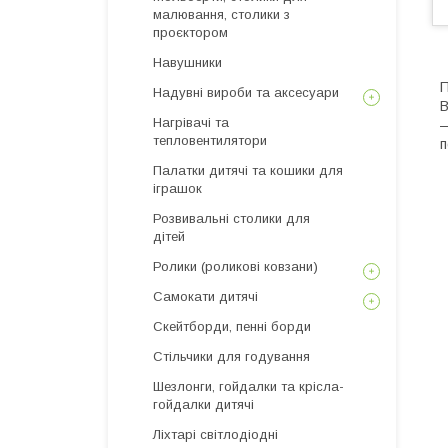
малювання, столики з
проєктором
Навушники
П
Надувні вироби та аксесуари
В
Нагрівачі та
—
тепловентилятори
п
Палатки дитячі та кошики для
іграшок
Розвивальні столики для
дітей
Ролики (роликові ковзани)
Самокати дитячі
Скейтборди, пенні борди
Стільчики для годування
Шезлонги, гойдалки та крісла-
гойдалки дитячі
Ліхтарі світлодіодні