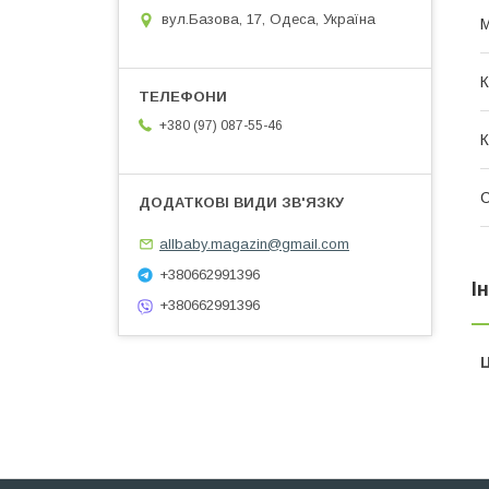
вул.Базова, 17, Одеса, Україна
М
К
+380 (97) 087-55-46
К
allbaby.magazin@gmail.com
+380662991396
І
+380662991396
Ц