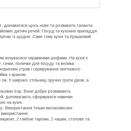
т, дізнаватися щось нове та розвивати таланти.
найомих дитині речей. Посуд та кухонне приладдя
річає їх щодня. Саме тому кухні та іграшковий
ям почуватися справжніми шефами. На кухні є
у, гачки, полички для посуду та велика
корисних страв і сервірування святкового
ийка з краном.
8 см. У широкої стільниці зручно грати двом, а
льових ігор. Вони добре розвивають
тей, допомагають сформувати навички
ою на кухні.
у. Використання тільки високоякісних
 використання.
ришкою, 2 глибокі тарілки, 2 чашки, столове та