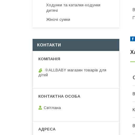
Ходунки та каталки-ходунки
В
дитячі
П
Жіночі сумки
КОНТАКТИ
Х
🌞ALLBABY магазин товарів для
дітей
В
Світлана
К
В