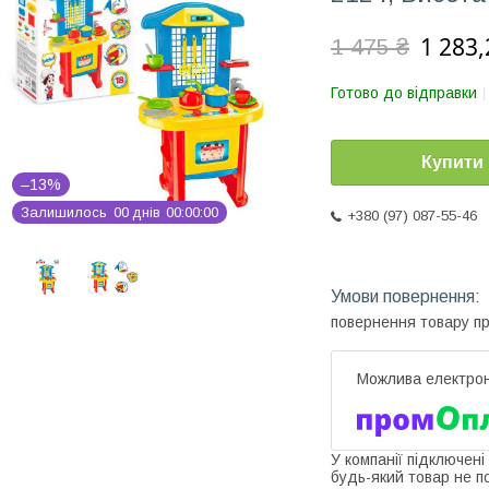
1 283,
1 475 ₴
Готово до відправки
Купити
–13%
Залишилось
0
0
днів
0
0
0
0
0
0
+380 (97) 087-55-46
повернення товару п
У компанії підключені
будь-який товар не п