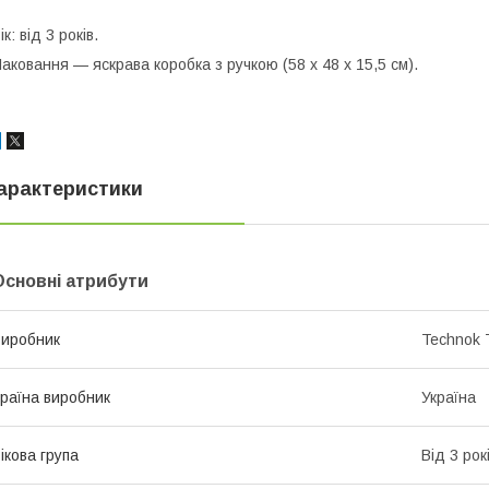
ік: від 3 років.
аковання — яскрава коробка з ручкою (58 х 48 х 15,5 см).
арактеристики
Основні атрибути
иробник
Technok 
раїна виробник
Україна
ікова група
Від 3 рок