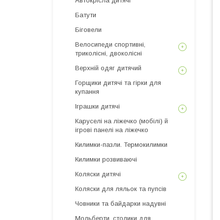
Автокрісла дитячі
Батути
Біговели
Велосипеди спортивні,
триколісні, двоколісні
Верхній одяг дитячий
Горщики дитячі та гірки для
купання
Іграшки дитячі
Каруселі на ліжечко (мобілі) й
ігрові панелі на ліжечко
Килимки-пазли. Термокилимки
Килимки розвиваючі
Коляски дитячі
Коляски для ляльок та пупсів
Човники та байдарки надувні
Мольберти, столики для