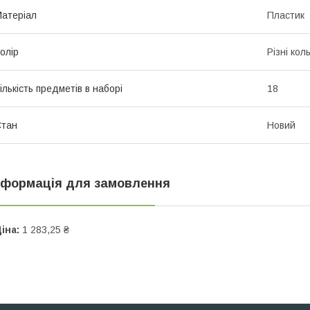
атеріал
Пластик
олір
Різні кол
ількість предметів в наборі
18
Стан
Новий
нформація для замовлення
іна:
1 283,25 ₴