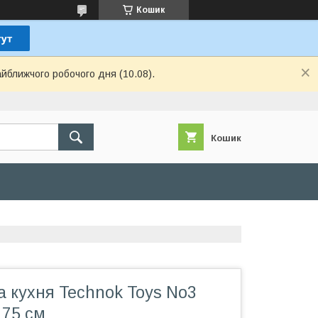
Кошик
айближчого робочого дня (10.08).
Кошик
а кухня Technok Toys No3
 75 см