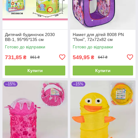
Дитячий будиночок 2030
Намет для дітей 8008 PN
ВВ-1, 95*95*135 см
"Поні", 72х72х82 см
Готово до відправки
Готово до відправки
731,85
549,95
₴
₴
861 ₴
647 ₴
Купити
Купити
–15%
–15%