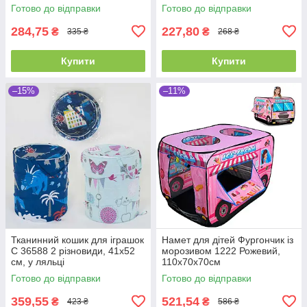
Готово до відправки
Готово до відправки
284,75
227,80
₴
₴
335 ₴
268 ₴
Купити
Купити
–15%
–11%
Тканинний кошик для іграшок
Намет для дітей Фургончик із
С 36588 2 різновиди, 41х52
морозивом 1222 Рожевий,
см, у ляльці
110х70х70см
Готово до відправки
Готово до відправки
359,55
521,54
₴
₴
423 ₴
586 ₴