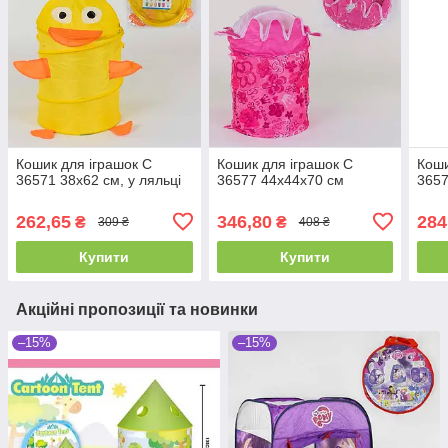
Кошик для іграшок C
Кошик для іграшок C
Коши
36571 38х62 см, у ляльці
36577 44х44х70 см
3657
262,65
346,80
284
₴
₴
309 ₴
408 ₴
Купити
Купити
Акційні пропозиції та новинки
–15%
–15%