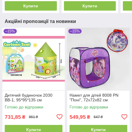
Купити
Купити
Акційні пропозиції та новинки
–15%
–15%
Дитячий будиночок 2030
Намет для дітей 8008 PN
ВВ-1, 95*95*135 см
"Поні", 72х72х82 см
Готово до відправки
Готово до відправки
731,85
549,95
₴
₴
861 ₴
647 ₴
Купити
Купити