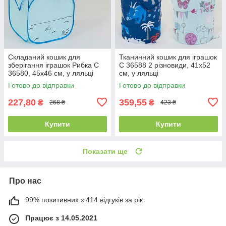
Складаний кошик для
Тканинний кошик для іграшок
зберігання іграшок Рибка C
С 36588 2 різновиди, 41х52
36580, 45х46 см, у ляльці
см, у ляльці
Готово до відправки
Готово до відправки
227,80
359,55
₴
₴
268 ₴
423 ₴
Купити
Купити
Показати ще
Про нас
99% позитивних з 414 відгуків за рік
Працює з 14.05.2021