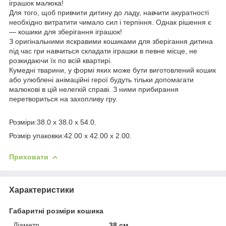
іграшок малюка!
Для того, щоб привчити дитину до ладу, навчити акуратності
необхідно витратити чимало сил і терпіння. Однак рішення є
— кошики для зберігання іграшок!
З оригінальними яскравими кошиками для зберігання дитина
під час гри навчиться складати іграшки в певне місце, не
розкидаючи їх по всій квартирі.
Кумедні тварини, у формі яких може бути виготовлений кошик
або улюблені анімаційні герої будуть тільки допомагати
малюкові в цій нелегкій справі. З ними прибирання
перетвориться на захопливу гру.
Розміри:38.0 x 38.0 x 54.0.
Розмір упаковки:42.00 x 42.00 x 2.00.
Приховати
Характеристики
Габаритні розміри кошика
Діаметр
38 см