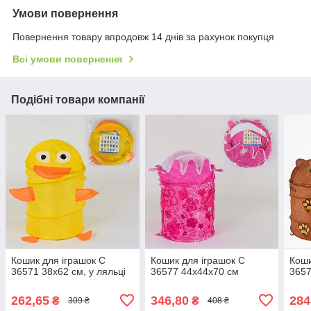
Умови повернення
Повернення товару впродовж 14 днів за рахунок покупця
Всі умови повернення
Подібні товари компанії
Кошик для іграшок C
Кошик для іграшок C
Коши
36571 38х62 см, у ляльці
36577 44х44х70 см
3657
262,65
346,80
284
₴
₴
309 ₴
408 ₴