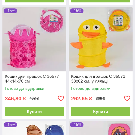
–15%
–15%
Кошик для іграшок C 36577
Кошик для іграшок C 36571
44х44х70 см
38х62 см, у ляльці
Готово до відправки
Готово до відправки
346,80
262,65
₴
₴
408 ₴
309 ₴
Купити
Купити
–15%
–15%