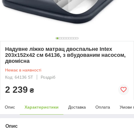
Надувне ліжко матрац двоспальне Intex
203х152х42 см 64136, з вбудованим насосом,
двомісна
Немає в наявності
Код: 64136 ST
Роздріб
2 239
₴
Опис
Характеристики
Доставка
Оплата
Умови 
Опис