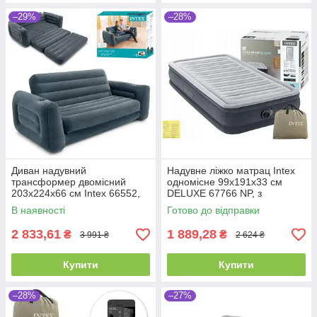
–29%
–28%
Диван надувний
Надувне ліжко матрац Intex
трансформер двомісний
одномісне 99х191х33 см
203х224х66 см Intex 66552,
DELUXE 67766 NP, з
велюровий, двоспальний
вбудованим насосом 220V
В наявності
Готово до відправки
2 833,61
1 889,28
₴
₴
3 991 ₴
2 624 ₴
Купити
Купити
–28%
–27%