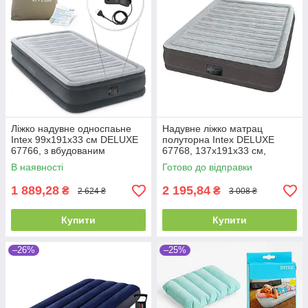
Ліжко надувне односпаьне
Надувне ліжко матрац
Intex 99х191х33 см DELUXE
полуторна Intex DELUXE
67766, з вбудованим
67768, 137х191х33 см,
насосом 220V
велюровий, з вбудованим
В наявності
Готово до відправки
насосом 220V
1 889,28
2 195,84
₴
₴
2 624 ₴
3 008 ₴
Купити
Купити
–26%
–25%