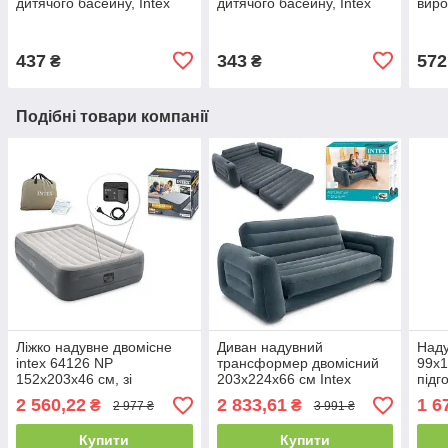
дитячого басейну, Intex
дитячого басейну, Intex
виро
68605 (об'єм 2,8 л, висота
середній, 68614 (1,7 л, 36
мере
37 см), інтекс
см), інтекс
437
343
572
₴
₴
Подібні товари компанії
Ліжко надувне двомісне
Диван надувний
Наду
intex 64126 NP
трансформер двомісний
99х1
152х203х46 см, зі
203х224х66 см Intex
підг
вбудованим електричним
66552, велюровий,
елек
2 560,22
2 833,61
1 6
₴
₴
2 977 ₴
3 991 ₴
насосом 220V
двоспальний
6412
мат
Купити
Купити