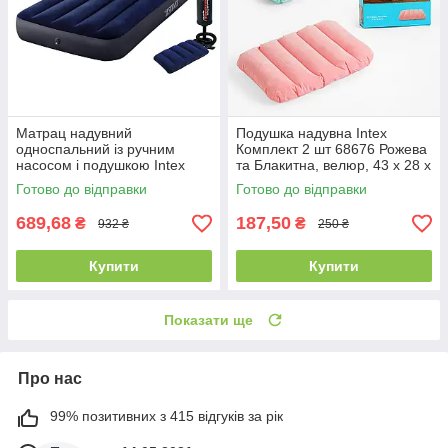
Матрац надувний
Подушка надувна Intex
односпальний із ручним
Комплект 2 шт 68676 Рожева
насосом і подушкою Intex
та Блакитна, велюр, 43 х 28 х
64756, одномісний,
9 см,
Готово до відправки
Готово до відправки
велюровий, 76х191х25см
689,68
187,50
₴
₴
932 ₴
250 ₴
Купити
Купити
Показати ще
Про нас
99% позитивних з 415 відгуків за рік