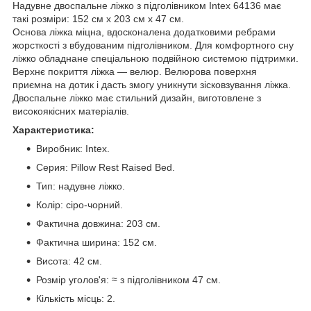
Надувне двоспальне ліжко з підголівником Intex 64136 має
такі розміри: 152 см х 203 см х 47 см.
Основа ліжка міцна, вдосконалена додатковими ребрами
жорсткості з вбудованим підголівником. Для комфортного сну
ліжко обладнане спеціальною подвійною системою підтримки.
Верхнє покриття ліжка — велюр. Велюрова поверхня
приємна на дотик і дасть змогу уникнути зісковзування ліжка.
Двоспальне ліжко має стильний дизайн, виготовлене з
високоякісних матеріалів.
Характеристика:
Виробник: Intex.
Серия: Pillow Rest Raised Bed.
Тип: надувне ліжко.
Колір: сіро-чорний.
Фактична довжина: 203 см.
Фактична ширина: 152 см.
Висота: 42 см.
Розмір уголов'я: ≈ з підголівником 47 см.
Кількість місць: 2.