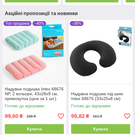
Акційні пропозиції та новинки
Топ продажів
–40%
–38%
Надувна подушка Intex 68676
NP, 2 кольори, 43х28х9 см,
Надувна подушка під шию
прямокутна (ціна за 1 шт.)
Intex 68675 (33х25х8 см)
Готово до відправки
Готово до відправки
99,60
99,82
₴
₴
166 ₴
161 ₴
Купити
Купити