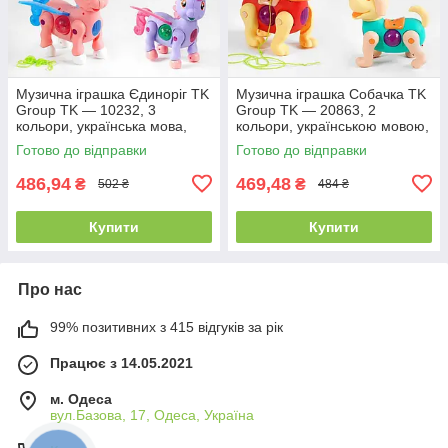
Музична іграшка Єдиноріг TK
Музична іграшка Собачка TK
Group TK — 10232, 3
Group TK — 20863, 2
кольори, українська мова,
кольори, українською мовою,
звук, підсвітка
батарейками
Готово до відправки
Готово до відправки
486,94
469,48
₴
₴
502 ₴
484 ₴
Купити
Купити
Про нас
99% позитивних з 415 відгуків за рік
Працює з 14.05.2021
м. Одеса
вул.Базова, 17, Одеса, Україна