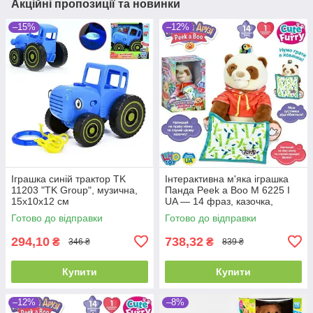
Акційні пропозиції та новинки
–15%
–12%
Іграшка синій трактор TK
Інтерактивна м'яка іграшка
11203 "TK Group", музична,
Панда Peek a Boo M 6225 I
15х10х12 см
UA — 14 фраз, казочка,
рухається і грає в хованки
Готово до відправки
Готово до відправки
294,10
738,32
₴
₴
346 ₴
839 ₴
Купити
Купити
–12%
–8%