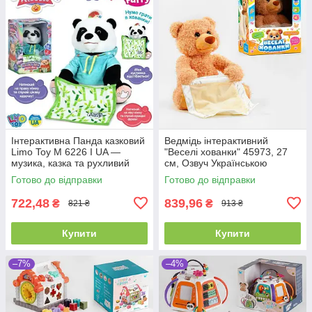
Інтерактивна Панда казковий
Ведмідь інтерактивний
Limo Toy M 6226 I UA —
"Веселі хованки" 45973, 27
музика, казка та рухливий
см, Озвуч Українською
рот, ідеально для малюка
мовою, говорить, грає в
Готово до відправки
Готово до відправки
хованки
722,48
839,96
₴
₴
821 ₴
913 ₴
Купити
Купити
–7%
–4%