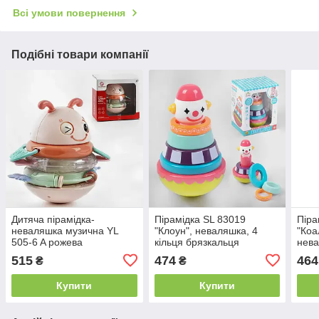
Всі умови повернення
Подібні товари компанії
Дитяча пірамідка-
Пірамідка SL 83019
Піра
неваляшка музична YL
"Клоун", неваляшка, 4
"Коа
505-6 A рожева
кільця брязкальця
нева
бряз
515
474
464
₴
₴
Купити
Купити