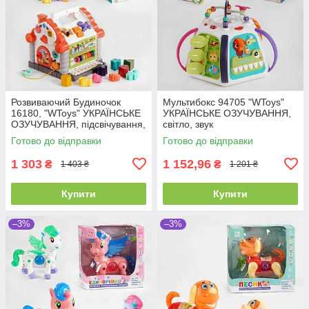
Розвиваючий Будиночок
Мультибокс 94705 "WToys"
16180, "WToys" УКРАЇНСЬКЕ
УКРАЇНСЬКЕ ОЗУЧУВАННЯ,
ОЗУЧУВАННЯ, підсвічування,
світло, звук
звуки, 8 пісень, сортер
Готово до відправки
Готово до відправки
1 303
1 152,96
₴
₴
1 403 ₴
1 201 ₴
Купити
Купити
–3%
–3%