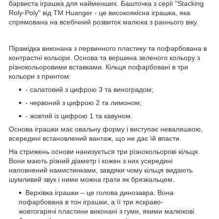
барвиста іграшка для найменших. Башточка з серії "Stacking
Roly-Poly" від ТМ Huanger - це високоякісна іграшка, яка
спрямована на всебічний розвиток малюка з раннього віку.
Пірамідка виконана з первинного пластику та пофарбована в
контрастні кольори. Основа та вершина зеленого кольору з
різнокольоровими вставками. Кільця пофарбовані в три
кольори з принтом:
- салатовий з цифрою 3 та виноградом;
- червоний з цифрою 2 та лимоном;
- жовтий із цифрою 1 та кавуном.
Основа іграшки має овальну форму і виступає неваляшкою,
всередині встановлений вантаж, що не дає їй впасти.
На стрижень основи нанизується три різнокольорові кільця.
Вони мають різний діаметр і кожен з них усередині
наповнений намистинками, завдяки чому кільця видають
шумливий звук і ними можна грати як брязкальцем.
Верхівка іграшки – це голова динозавра. Вона
пофарбована в тон іграшки, а її три яскраво-
жовтогарячі пластини виконані з гуми, якими малюкові