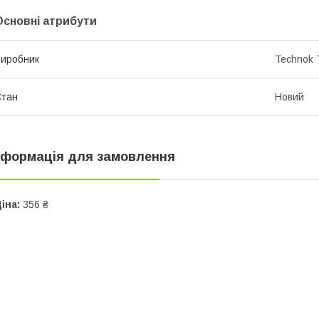
Основні атрибути
иробник
Technok 
Стан
Новий
нформація для замовлення
іна:
356 ₴