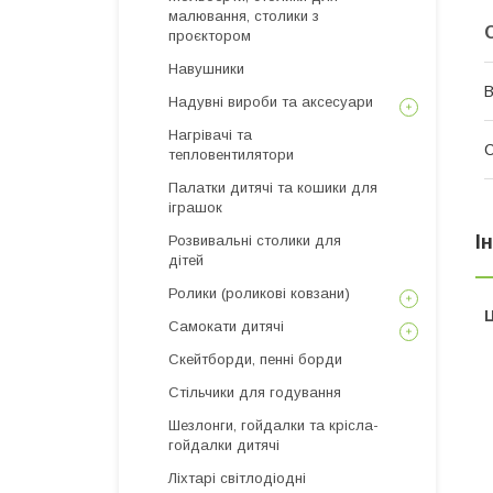
малювання, столики з
проєктором
Навушники
В
Надувні вироби та аксесуари
Нагрівачі та
тепловентилятори
Палатки дитячі та кошики для
іграшок
І
Розвивальні столики для
дітей
Ролики (роликові ковзани)
Ц
Самокати дитячі
Скейтборди, пенні борди
Стільчики для годування
Шезлонги, гойдалки та крісла-
гойдалки дитячі
Ліхтарі світлодіодні