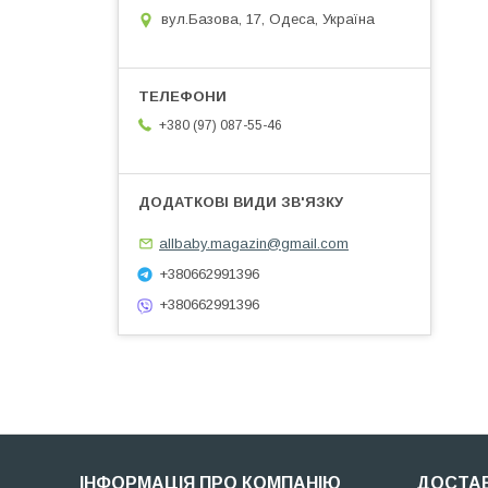
вул.Базова, 17, Одеса, Україна
+380 (97) 087-55-46
allbaby.magazin@gmail.com
+380662991396
+380662991396
ІНФОРМАЦІЯ ПРО КОМПАНІЮ
ДОСТАВ