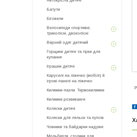
Автокрісла дитячі
Батути
Біговели
Велосипеди спортивні,
триколісні, двоколісні
Верхній одяг дитячий
Горщики дитячі та гірки для
купання
Іграшки дитячі
Каруселі на ліжечко (мобілі) й
ігрові панелі на ліжечко
Р
Килимки-пазли. Термокилимки
Килимки розвиваючі
Коляски дитячі
Коляски для ляльок та пупсів
Х
Човники та байдарки надувні
Мольберти, столики для