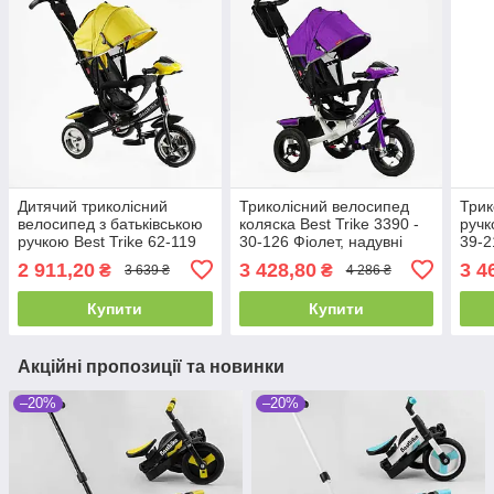
Дитячий триколісний
Триколісний велосипед
Трик
велосипед з батьківською
коляска Best Trike 3390 -
ручк
ручкою Best Trike 62-119
30-126 Фіолет, надувні
39-2
Жовтий, колеса ПЕНА,
колеса, фара з USB, пульт
коле
2 911,20
3 428,80
3 4
₴
₴
3 639 ₴
4 286 ₴
фара, USB,
Купити
Купити
Акційні пропозиції та новинки
–20%
–20%