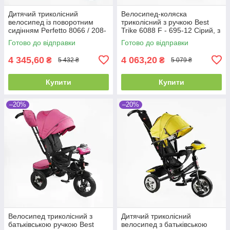
Дитячий триколісний
Велосипед-коляска
велосипед із поворотним
триколісний з ручкою Best
сидінням Perfetto 8066 / 208-
Trike 6088 F - 695-12 Сірий, з
23, з надувними колесами
поворотним сидінням
Готово до відправки
Готово до відправки
4 345,60
4 063,20
₴
₴
5 432 ₴
5 079 ₴
Купити
Купити
–20%
–20%
Велосипед триколісний з
Дитячий триколісний
батьківською ручкою Best
велосипед з батьківською