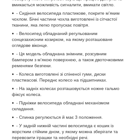
вмикається можливість сигналити, вмикати світло.
- Сидіння велосипеда пластикове, покрите м'яким
чохлом. Бічні частини чохла виготовлені із сітчастої
тканини, яка легко пропускає повітря.
- Велосипед обладнаний регульованим
сонцезахисним козирком, на якому розташоване
оглядове віконце.
- Ця модель обладнана знімним, розсувним
бампером з м'якою поверхнею, а також двоточковими
ременями безпеки.
- Колеса виготовлені зі спіненої гуми, диски
пластмасові. Переднє колесо на підшипниках.
- На задніх колесах розташовується ножне гальмо
фіксує колеса.
- Підніжки велосипеда обладнані механізмом
складання.
- Спинка регулюється й має 3 положення.
- У задній нижній частині велосипеда є кошик із
жорстким стійким дном, у якому можна зберігати та
перевозити іграшки та необхідні речі.