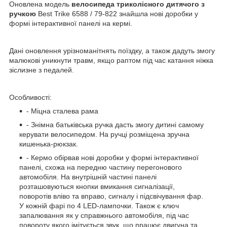
Оновлена модель
велосипеда триколісного дитячого з
ручкою
Best Trike 6588 / 79-822 знайшла нові доробки у
формі інтерактивної панелі на кермі.
Дані оновлення урізноманітнять поїздку, а також дадуть змогу
малюкові уникнути травм, якщо раптом під час катання ніжка
зіслизне з педалей.
Особливості:
- Міцна сталева рама
- Знімна батьківська ручка дасть змогу дитині самому
керувати велосипедом. На ручці розміщена зручна
кишенька-рюкзак.
- Кермо обірвав нові доробки у формі інтерактивної
панелі, схожа на передню частину перегонового
автомобіля. На внутрішній частині панелі
розташовуються кнопки вмикання сигналізації,
поворотів вліво та вправо, сигналу і підсвічування фар.
У кожній фарі по 4 LED-лампочки. Також є ключ
запалювання як у справжнього автомобіля, під час
повороту якого імітується звук, що працює двигуна та