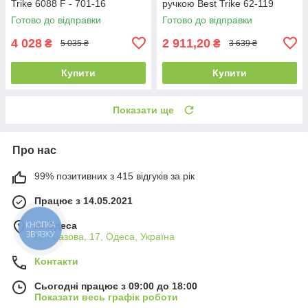
Trike 6088 F - 701-16
ручкою Best Trike 62-119
Рожевий, з поворотним
Жовтий, колеса ПЕНА, фара,
Готово до відправки
Готово до відправки
сидінням
USB,
4 028
2 911,20
₴
₴
5 035 ₴
3 639 ₴
Купити
Купити
Показати ще
Про нас
99% позитивних з 415 відгуків за рік
Працює з 14.05.2021
КНОПКА
м. Одеса
ЗВ'ЯЗКУ
вул.Базова, 17, Одеса, Україна
Контакти
Сьогодні працює з 09:00 до 18:00
Показати весь графік роботи