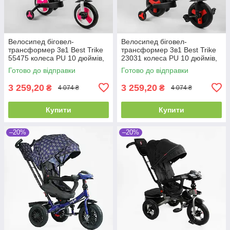
Велосипед біговел-
Велосипед біговел-
трансформер 3в1 Best Trike
трансформер 3в1 Best Trike
55475 колеса PU 10 дюймів,
23031 колеса PU 10 дюймів,
з батьківською ручкою, знімні
з батьківською ручкою, знімні
Готово до відправки
Готово до відправки
педалі
педалі
3 259,20
3 259,20
₴
₴
4 074 ₴
4 074 ₴
Купити
Купити
–20%
–20%