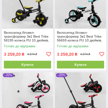
Велосипед біговел-
Велосипед біговел-
трансформер 3в1 Best Trike
трансформер 3в1 Best Trike
58195 колеса PU 10 дюймів,
56659 колеса PU 10 дюймів,
з батьківською ручкою, знімні
з батьківською ручкою, знімні
Готово до відправки
Готово до відправки
педалі
педалі
3 259,20
3 259,20
₴
₴
4 074 ₴
4 074 ₴
Купити
Купити
–20%
–20%