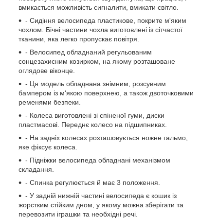
вмикається можливість сигналити, вмикати світло.
- Сидіння велосипеда пластикове, покрите м'яким
чохлом. Бічні частини чохла виготовлені із сітчастої
тканини, яка легко пропускає повітря.
- Велосипед обладнаний регульованим
сонцезахисним козирком, на якому розташоване
оглядове віконце.
- Ця модель обладнана знімним, розсувним
бампером із м'якою поверхнею, а також двоточковими
ременями безпеки.
- Колеса виготовлені зі спіненої гуми, диски
пластмасові. Переднє колесо на підшипниках.
- На задніх колесах розташовується ножне гальмо,
яке фіксує колеса.
- Підніжки велосипеда обладнані механізмом
складання.
- Спинка регулюється й має 3 положення.
- У задній нижній частині велосипеда є кошик із
жорстким стійким дном, у якому можна зберігати та
перевозити іграшки та необхідні речі.