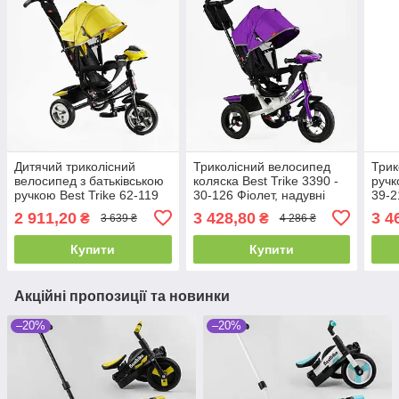
Дитячий триколісний
Триколісний велосипед
Трик
велосипед з батьківською
коляска Best Trike 3390 -
ручк
ручкою Best Trike 62-119
30-126 Фіолет, надувні
39-2
Жовтий, колеса ПЕНА,
колеса, фара з USB, пульт
коле
2 911,20
3 428,80
3 4
₴
₴
3 639 ₴
4 286 ₴
фара, USB,
Купити
Купити
Акційні пропозиції та новинки
–20%
–20%