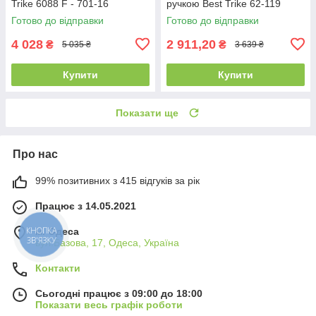
Trike 6088 F - 701-16
ручкою Best Trike 62-119
Рожевий, з поворотним
Жовтий, колеса ПЕНА, фара,
Готово до відправки
Готово до відправки
сидінням
USB,
4 028
2 911,20
₴
₴
5 035 ₴
3 639 ₴
Купити
Купити
Показати ще
Про нас
99% позитивних з 415 відгуків за рік
Працює з 14.05.2021
КНОПКА
м. Одеса
ЗВ'ЯЗКУ
вул.Базова, 17, Одеса, Україна
Контакти
Сьогодні працює з 09:00 до 18:00
Показати весь графік роботи