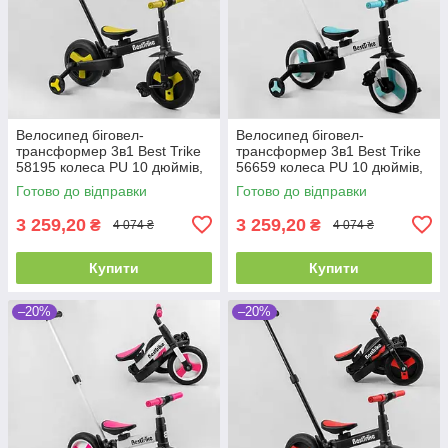
Велосипед біговел-
Велосипед біговел-
трансформер 3в1 Best Trike
трансформер 3в1 Best Trike
58195 колеса PU 10 дюймів,
56659 колеса PU 10 дюймів,
з батьківською ручкою, знімні
з батьківською ручкою, знімні
Готово до відправки
Готово до відправки
педалі
педалі
3 259,20
3 259,20
₴
₴
4 074 ₴
4 074 ₴
Купити
Купити
–20%
–20%