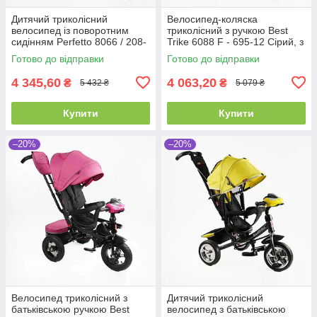
Дитячий триколісний
Велосипед-коляска
велосипед із поворотним
триколісний з ручкою Best
сидінням Perfetto 8066 / 208-
Trike 6088 F - 695-12 Сірий, з
23, з надувними колесами
поворотним сидінням
Готово до відправки
Готово до відправки
4 345,60
4 063,20
₴
₴
5 432 ₴
5 079 ₴
Купити
Купити
–20%
–20%
Велосипед триколісний з
Дитячий триколісний
батьківською ручкою Best
велосипед з батьківською