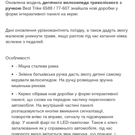
Оновлена модель
дитячого велосипеда триколісного з
ручкою
Best Trike 6588 / 77-607 знайшла нові доробки у
формі інтерактивної панелі на кермі.
Дані оновлення урізноманітнять поїздку, а також дадуть змогу
малюкові уникнути травм, якщо раптом під час катання ніжка
зіслизне з педалей.
Особливості:
- Міцна сталева рама
- Знімна батьківська ручка дасть змогу дитині самому
керувати велосипедом. На ручці розміщена зручна
кишенька-рюкзак.
- Кермо обірвав нові доробки у формі інтерактивної
панелі, що схожа на передню частину перегонового
автомобіля. На внутрішній частині панелі
розташовуються кнопки вмикання сигналізації,
поворотів вліво та вправо, сигналу та підсвічування
фар. У кожній фарі по 4 LED-лампочки. Також є ключ
запалювання як у справжнього автомобіля, під час
повороту якого імітується звук двигуна, що працює, і