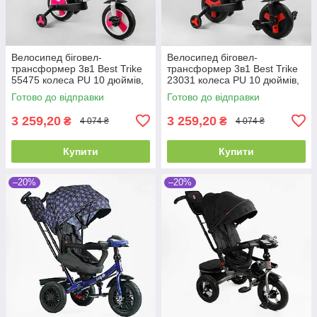
Велосипед біговел-
Велосипед біговел-
трансформер 3в1 Best Trike
трансформер 3в1 Best Trike
55475 колеса PU 10 дюймів,
23031 колеса PU 10 дюймів,
з батьківською ручкою, знімні
з батьківською ручкою, знімні
Готово до відправки
Готово до відправки
педалі
педалі
3 259,20
3 259,20
₴
₴
4 074 ₴
4 074 ₴
Купити
Купити
–20%
–20%