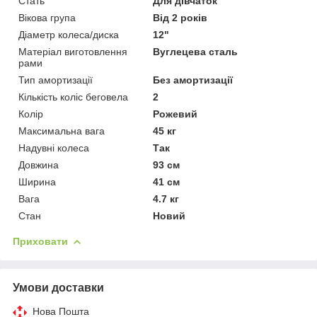
Стать
Для дівчаток
Вікова група
Від 2 років
Діаметр колеса/диска
12"
Матеріал виготовлення
Вуглецева сталь
рами
Тип амортизації
Без амортизації
Кількість коліс беговела
2
Колір
Рожевий
Максимальна вага
45 кг
Надувні колеса
Так
Довжина
93 см
Ширина
41 см
Вага
4.7 кг
Стан
Новий
Приховати
Умови доставки
Нова Пошта