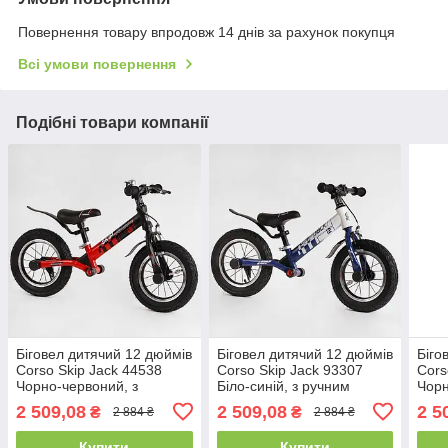
Повернення товару впродовж 14 днів за рахунок покупця
Всі умови повернення
Подібні товари компанії
Біговел дитячий 12 дюймів
Біговел дитячий 12 дюймів
Біго
Corso Skip Jack 44538
Corso Skip Jack 93307
Cors
Чорно-червоний, з
Біло-синій, з ручним
Чорн
надувними колесами, з
гальмом, з надувними
наду
2 509,08
2 509,08
2 5
₴
₴
2 884 ₴
2 884 ₴
ручним гальмом
колесами, велобіг
руч
Купити
Купити