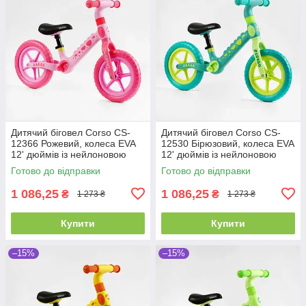
Дитячий біговел Corso CS-
Дитячий біговел Corso CS-
12366 Рожевий, колеса EVA
12530 Бірюзовий, колеса EVA
12' дюймів із нейлоновою
12' дюймів із нейлоновою
рамою та вилкою, велобіг
рамою та вилкою, велобіг
Готово до відправки
Готово до відправки
1 086,25
1 086,25
₴
₴
1 273 ₴
1 273 ₴
Купити
Купити
–15%
–15%