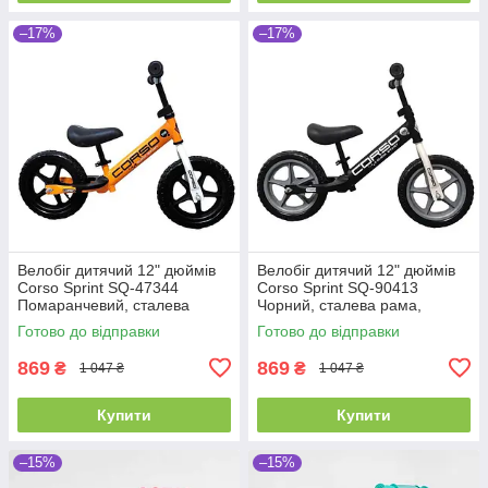
–17%
–17%
Велобіг дитячий 12" дюймів
Велобіг дитячий 12" дюймів
Corso Sprint SQ-47344
Corso Sprint SQ-90413
Помаранчевий, сталева
Чорний, сталева рама,
рама, колеса EVA (піна),
колеса EVA (піна), підставка
Готово до відправки
Готово до відправки
підставка для ніжок, біговел
для ніжок, біговел
869
869
₴
₴
1 047 ₴
1 047 ₴
Купити
Купити
–15%
–15%