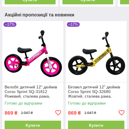
Акційні пропозиції та новинки
–17%
–17%
Велобіг дитячий 12" дюймів
Біговел дитячий 12" дюймів
Corso Sprint SQ-31812
Corso Sprint SQ-32680
Рожевий, сталева рама,
Жовтий, сталева рама,
колеса EVA (піна), підставка
колеса EVA (піна), підставка
Готово до відправки
Готово до відправки
для ніжок, біговел
для ніжок, велобіг
869
869
₴
₴
1 047 ₴
1 047 ₴
Купити
Купити