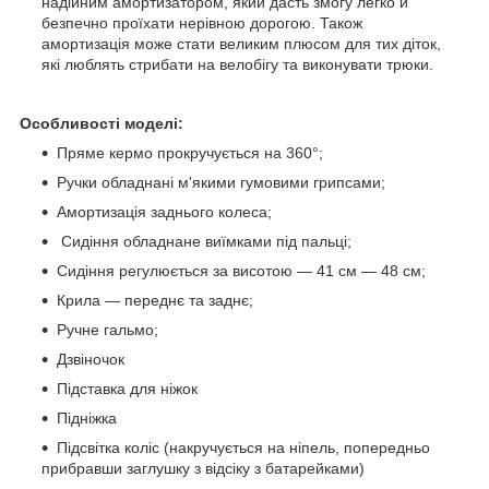
надійним амортизатором, який дасть змогу легко й
безпечно проїхати нерівною дорогою. Також
амортизація може стати великим плюсом для тих діток,
які люблять стрибати на велобігу та виконувати трюки.
Особливості моделі:
Пряме кермо прокручується на 360°;
Ручки обладнані м'якими гумовими грипсами;
Амортизація заднього колеса;
Сидіння обладнане виїмками під пальці;
Сидіння регулюється за висотою — 41 см — 48 см;
Крила — переднє та заднє;
Ручне гальмо;
Дзвіночок
Підставка для ніжок
Підніжка
Підсвітка коліс (накручується на ніпель, попередньо
прибравши заглушку з відсіку з батарейками)