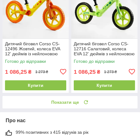
Дитячий біговел Corso CS-
Дитячий біговел Corso CS-
12496 Жовтий, колеса EVA
12716 Салатовий, колеса
12' дюймів із нейлоновою
EVA 12' дюймів з нейлоновою
рамою та вилкою, велобіг
рамою та вилкою, велобіг
Готово до відправки
Готово до відправки
1 086,25
1 086,25
₴
₴
1 273 ₴
1 273 ₴
Купити
Купити
Показати ще
Про нас
99% позитивних з 415 відгуків за рік