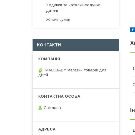
Ходунки та каталки-ходунки
дитячі
Жіночі сумки
Х
КОНТАКТИ
🌞ALLBABY магазин товарів для
дітей
Світлана
І
Ц