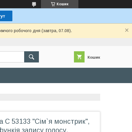
Кошик
ижчого робочого дня (завтра, 07.08).
Кошик
а С 53133 "Сім`я монстрик",
 функія запису голосу,