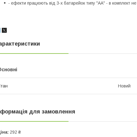
- ефекти працюють від 3-х батарейок типу "АА" - в комплект не
арактеристики
Основні
Стан
Новий
нформація для замовлення
іна:
292 ₴