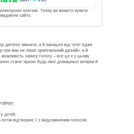
 електронні платежі. Тепер ви можете купити
окидаючи сайту.
р дитячої кімнати, а й панацея від туги! Адже
рор-гри має не лише оригінальний дизайн, а й
 можливість запису голосу – все це є у цьому
ачно стане зіркою будь-якої домашньої вечірки й
мосферу;
у дітей;
 потім відтворює її з видозміненим голосом