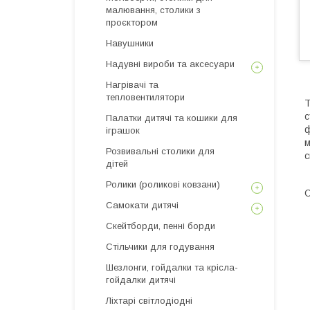
малювання, столики з
проєктором
Навушники
Надувні вироби та аксесуари
Нагрівачі та
тепловентилятори
Т
с
Палатки дитячі та кошики для
ф
іграшок
м
Розвивальні столики для
с
дітей
Ролики (роликові ковзани)
О
Самокати дитячі
Скейтборди, пенні борди
Стільчики для годування
Шезлонги, гойдалки та крісла-
гойдалки дитячі
Ліхтарі світлодіодні