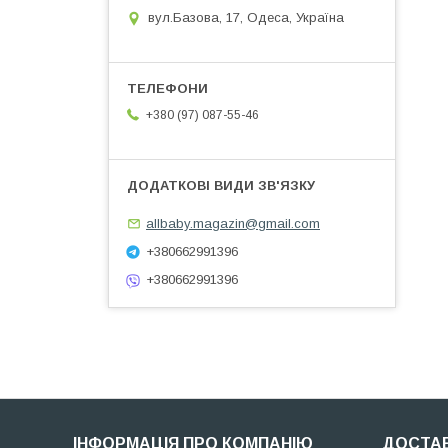
вул.Базова, 17, Одеса, Україна
+380 (97) 087-55-46
allbaby.magazin@gmail.com
+380662991396
+380662991396
ІНФОРМАЦІЯ ПРО КОМПАНІЮ
ДОСТАВ