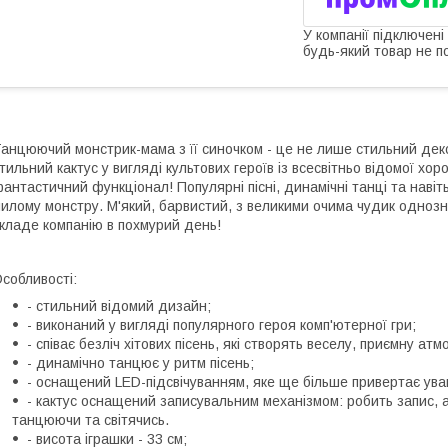
У компанії підключені
будь-який товар не п
анцюючий монстрик-мама з її синочком - це не лише стильний деко
тильний кактус у вигляді культових героїв із всесвітньо відомої хо
антастичний функціонал! Популярні пісні, динамічні танці та навіть
илому монстру. М'який, барвистий, з великими очима чудик однозн
кладе компанію в похмурий день!
собливості:
- стильний відомий дизайн;
- виконаний у вигляді популярного героя комп'ютерної гри;
- співає безліч хітових пісень, які створять веселу, приємну ат
- динамічно танцює у ритм пісень;
- оснащений LED-підсвічуванням, яке ще більше привертає уваг
- кактус оснащений записувальним механізмом: робить запис, а
танцюючи та світячись.
- висота іграшки - 33 см;