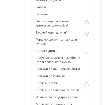
Автокрісла дитячі
Батути
Біговели
Велосипеди спортивні,
триколісні, двоколісні
Верхній одяг дитячий
Горщики дитячі та гірки для
купання
Іграшки дитячі
Каруселі на ліжечко (мобілі) й
ігрові панелі на ліжечко
Килимки-пазли. Термокилимки
Килимки розвиваючі
Коляски дитячі
Коляски для ляльок та пупсів
Човники та байдарки надувні
Мольберти, столики для