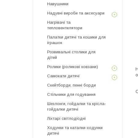
Навушники
Надувні вироби та аксесуари
Нагрівачі та
тепловентилятори
Палатки дитячі та кошики для
іграшок
Розвивальні столики для
дітей
Ролики (роликові ковзани)
Н
о
Самокати дитячі
Скейтборди, пенні борди
О
Стільчики для годування
Шезлонги, гойдалки та крісла-
гойдалки дитячі
Ліхтарі світлодіодні
Ходунки та каталки-ходунки
дитячі