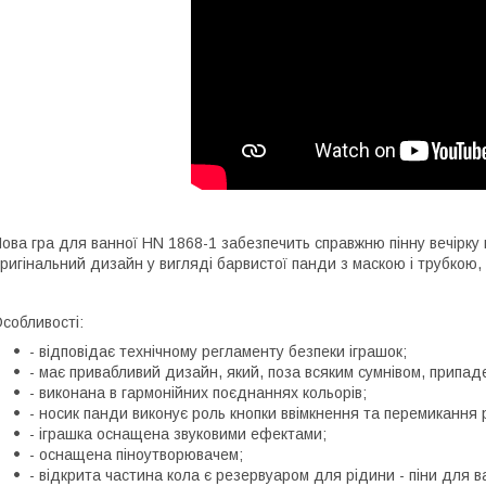
ова гра для ванної HN 1868-1 забезпечить справжню пінну вечірку 
ригінальний дизайн у вигляді барвистої панди з маскою і трубкою
собливості:
- відповідає технічному регламенту безпеки іграшок;
- має привабливий дизайн, який, поза всяким сумнівом, припад
- виконана в гармонійних поєднаннях кольорів;
- носик панди виконує роль кнопки ввімкнення та перемикання 
- іграшка оснащена звуковими ефектами;
- оснащена піноутворювачем;
- відкрита частина кола є резервуаром для рідини - піни для в