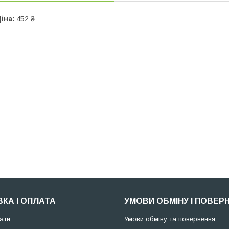
іна:
452 ₴
КА І ОПЛАТА
УМОВИ ОБМІНУ І ПОВЕР
ати
Умови обміну та повернення