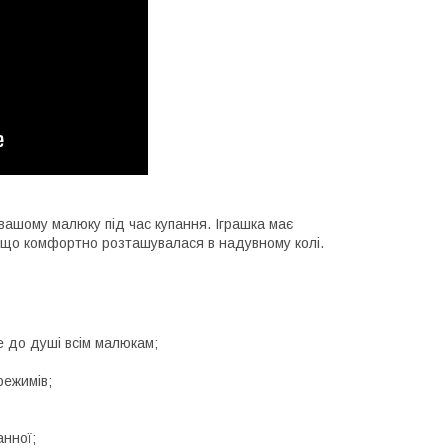
вашому малюку під час купання. Іграшка має
, що комфортно розташувалася в надувному колі.
е до душі всім малюкам;
режимів;
анної;