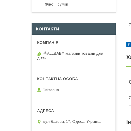
Жіночі сумки
У
КОНТАКТИ
🌞ALLBABY магазин товарів для
Х
дітей
Світлана
І
вул.Базова, 17, Одеса, Україна