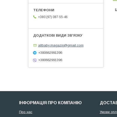
Ц
+380 (97) 087-55-46
allbaby.magazin@gmail.com
+380662991396
+380662991396
ІНФОРМАЦІЯ ПРО КОМПАНІЮ
ДОСТАВ
Про нас
Умови опл