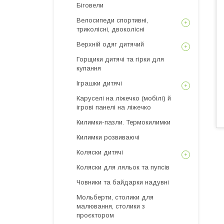
Біговели
Велосипеди спортивні,
триколісні, двоколісні
Верхній одяг дитячий
Горщики дитячі та гірки для
купання
Іграшки дитячі
Каруселі на ліжечко (мобілі) й
ігрові панелі на ліжечко
Килимки-пазли. Термокилимки
Килимки розвиваючі
Коляски дитячі
Коляски для ляльок та пупсів
Човники та байдарки надувні
Мольберти, столики для
малювання, столики з
проєктором