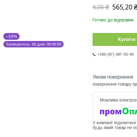
565,20 
628 ₴
Готово до відправки
–10%
Купити
Залишилось
0
0
днів
0
0
0
0
0
0
+380 (97) 087-55-46
повернення товару п
У компанії підключені
будь-який товар не п