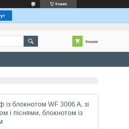
Кошик
Кошик
 із блокнотом WF 3006 A, зі
ом і піснями, блокнотом із
м