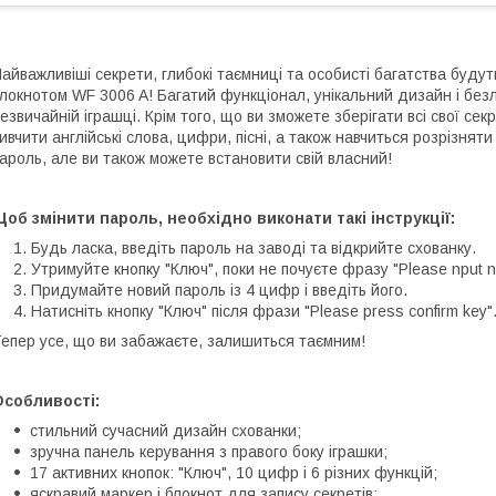
айважливіші секрети, глибокі таємниці та особисті багатства будут
локнотом WF 3006 A! Багатий функціонал, унікальний дизайн і безл
езвичайній іграшці. Крім того, що ви зможете зберігати всі свої с
ивчити англійські слова, цифри, пісні, а також навчиться розрізняти
ароль, але ви також можете встановити свій власний!
об змінити пароль, необхідно виконати такі інструкції:
Будь ласка, введіть пароль на заводі та відкрийте схованку.
Утримуйте кнопку "Ключ", поки не почуєте фразу "Please nput 
Придумайте новий пароль із 4 цифр і введіть його.
Натисніть кнопку "Ключ" після фрази "Please press confirm key"
епер усе, що ви забажаєте, залишиться таємним!
Особливості:
стильний сучасний дизайн схованки;
зручна панель керування з правого боку іграшки;
17 активних кнопок: "Ключ", 10 цифр і 6 різних функцій;
яскравий маркер і блокнот для запису секретів;