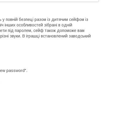
ь у повній безпеці разом із дитячим сейфом із
іч інших особливостей зібрані в одній
екрети під паролем, сейф також допоможе вам
 різні звуки. В іграшці встановлений заводський
new password".
.