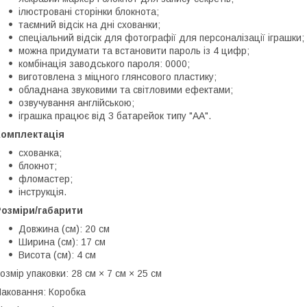
ілюстровані сторінки блокнота;
таємний відсік на дні схованки;
спеціальний відсік для фотографії для персоналізації іграшки;
можна придумати та встановити пароль із 4 цифр;
комбінація заводського пароля: 0000;
виготовлена з міцного глянсового пластику;
обладнана звуковими та світловими ефектами;
озвучування англійською;
іграшка працює від 3 батарейок типу "АА".
Комплектація
схованка;
блокнот;
фломастер;
інструкція.
Розміри/габарити
Довжина (см): 20 см
Ширина (см): 17 см
Висота (см): 4 см
озмір упаковки: 28 см × 7 см × 25 см
аковання: Коробка