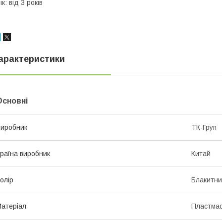
ік: від 3 років
арактеристики
Основні
иробник
ТК-Груп
раїна виробник
Китай
олір
Блакитн
атеріал
Пластма