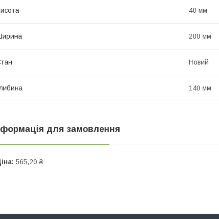
исота
40 мм
Ширина
200 мм
Стан
Новий
либина
140 мм
нформація для замовлення
іна:
565,20 ₴