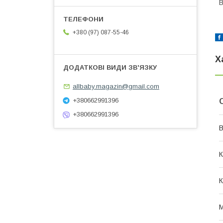
В
+380 (97) 087-55-46
Х
allbaby.magazin@gmail.com
+380662991396
+380662991396
В
К
К
М