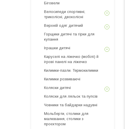
Біговели
Велосипеди спортивні,
триколісні, двоколісні
Верхній одяг дитячий
Горщики дитячі та гірки для
купання
Іграшки дитячі
Каруселі на ліжечко (мобілі) й
ігрові панелі на ліжечко
Килимки-пазли. Термокилимки
Килимки розвиваючі
Коляски дитячі
Коляски для ляльок та пупсів
Човники та байдарки надувні
Мольберти, столики для
малювання, столики з
проєктором