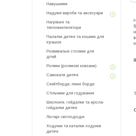
Навушники
Надувні вироби та аксесуари
Н
Нагрівачі та
б
тепловентилятори
н
Палатки дитячі та кошики для
в
іграшок
п
Розвивальні столики для
дітей
Щ
Ролики (роликові ковзани)
Самокати дитячі
Скейтборди, пенні борди
Стільчики для годування
Т
Шезлонги, гойдалки та крісла-
гойдалки дитячі
Ліхтарі світлодіодні
Ходунки та каталки-ходунки
дитячі