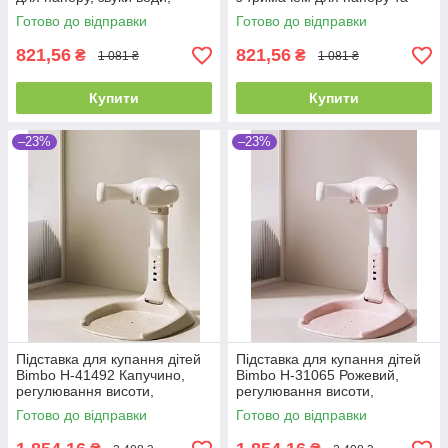
підсвітка кнопки
звуком води
Готово до відправки
Готово до відправки
821,56
821,56
₴
₴
1 081 ₴
1 081 ₴
Купити
Купити
–23%
–23%
Підставка для купання дітей
Підставка для купання дітей
Bimbo H-41492 Капучино,
Bimbo H-31065 Рожевий,
регулювання висоти,
регулювання висоти,
кріплення для душової лійки
кріплення для душової лійки
Готово до відправки
Готово до відправки