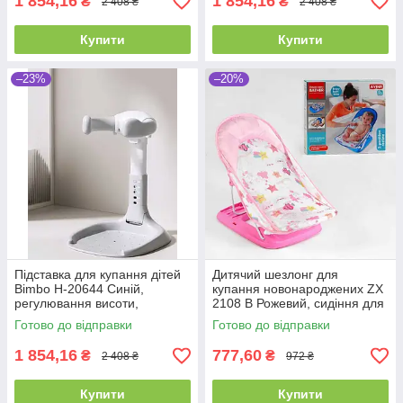
1 854,16
1 854,16
₴
₴
2 408 ₴
2 408 ₴
Купити
Купити
–23%
–20%
Підставка для купання дітей
Дитячий шезлонг для
Bimbo H-20644 Синій,
купання новонароджених ZX
регулювання висоти,
2108 B Рожевий, сидіння для
кріплення для душової лійки
купання, 3 нахили спинки
Готово до відправки
Готово до відправки
1 854,16
777,60
₴
₴
2 408 ₴
972 ₴
Купити
Купити