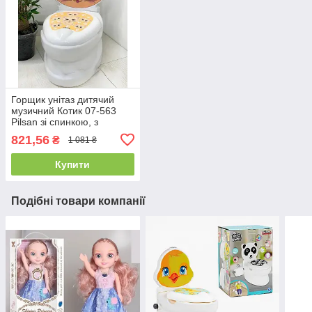
Горщик унітаз дитячий
музичний Котик 07-563
Pilsan зі спинкою, з
тримачем для паперу, зі
821,56
₴
1 081 ₴
звуком води
Купити
Подібні товари компанії