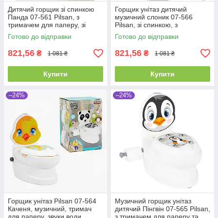
Дитячий горщик зі спинкою
Горщик унітаз дитячий
Панда 07-561 Pilsan, з
музичний слоник 07-566
тримачем для паперу, зі
Pilsan, зі спинкою, з
звуком води
тримачем для паперу, зі
Готово до відправки
Готово до відправки
звуком води
821,56
821,56
₴
₴
1 081 ₴
1 081 ₴
Купити
Купити
–24%
–24%
Горщик унітаз Pilsan 07-564
Музичний горщик унітаз
Каченя, музичний, тримач
дитячий Пінгвін 07-565 Pilsan,
для паперу, звуки води,
з тримачем для паперу та