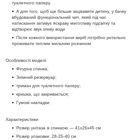
туалетного паперу.
А для того, щоб ще більше зацікавити дитину, у бачку
вбудований функціональний чип, який під час
натискання активує яскраву миготливу підсвітку та
відтворює звук зливу води
Після кожного використання виріб потрібно ретельно
промивати теплим мильним розчином.
Особливості моделі:
Фігурна спинка;
Знімний резервуар;
тримач для туалетного паперу;
кришка, що закривається;
Гумові накладки.
Характеристики:
Розмір унітаза зі спинкою — 41х26х45 см
Розмір упаковки: 28-25-40 см