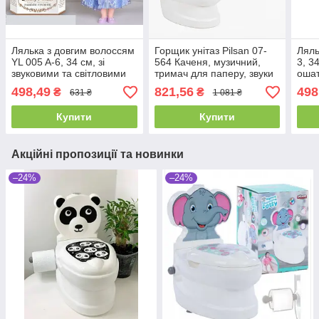
Лялька з довгим волоссям
Горщик унітаз Pilsan 07-
Ляль
YL 005 A-6, 34 см, зі
564 Каченя, музичний,
3, 3
звуковими та світловими
тримач для паперу, звуки
ошат
ефектами та аксесуарами
води, підсвітка кнопки
498,49
821,56
498
₴
₴
631 ₴
1 081 ₴
Купити
Купити
Акційні пропозиції та новинки
–24%
–24%