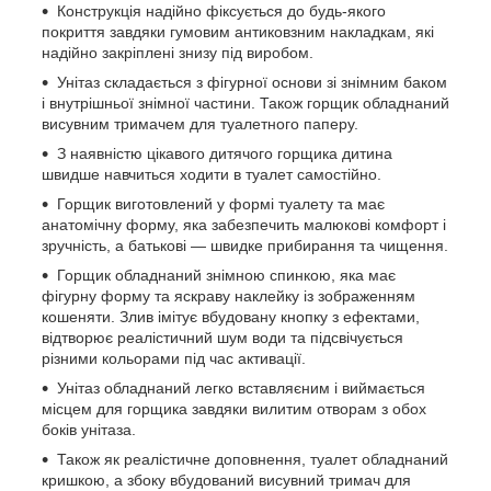
Конструкція надійно фіксується до будь-якого
покриття завдяки гумовим антиковзним накладкам, які
надійно закріплені знизу під виробом.
Унітаз складається з фігурної основи зі знімним баком
і внутрішньої знімної частини. Також горщик обладнаний
висувним тримачем для туалетного паперу.
З наявністю цікавого дитячого горщика дитина
швидше навчиться ходити в туалет самостійно.
Горщик виготовлений у формі туалету та має
анатомічну форму, яка забезпечить малюкові комфорт і
зручність, а батькові — швидке прибирання та чищення.
Горщик обладнаний знімною спинкою, яка має
фігурну форму та яскраву наклейку із зображенням
кошеняти. Злив імітує вбудовану кнопку з ефектами,
відтворює реалістичний шум води та підсвічується
різними кольорами під час активації.
Унітаз обладнаний легко вставляєним і виймається
місцем для горщика завдяки вилитим отворам з обох
боків унітаза.
Також як реалістичне доповнення, туалет обладнаний
кришкою, а збоку вбудований висувний тримач для