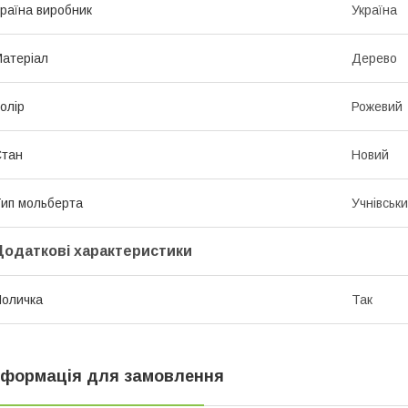
раїна виробник
Україна
атеріал
Дерево
олір
Рожевий
Стан
Новий
ип мольберта
Учнівськ
Додаткові характеристики
оличка
Так
нформація для замовлення