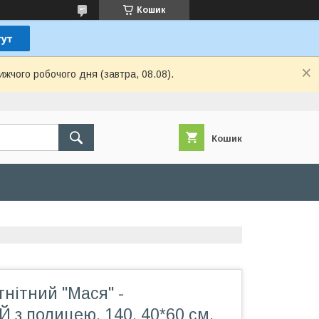
Кошик
ижчого робочого дня (завтра, 08.08).
Кошик
нітний "Мася" -
з полицею, 140, 40*60 см,