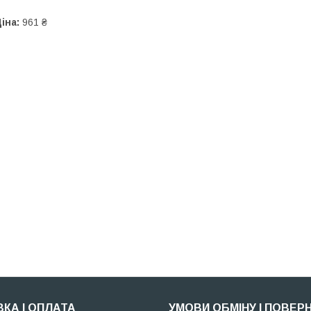
іна:
961 ₴
КА І ОПЛАТА
УМОВИ ОБМІНУ І ПОВЕР