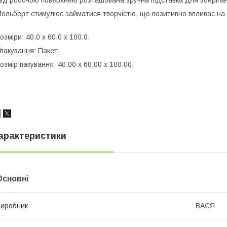
ід робочою поверхнею розташована зручна підставка для зберіган
ольберт стимулює займатися творчістю, що позитивно впливає на д
озміри: 40.0 х 60.0 х 100.0.
пакування: Пакет.
озмір пакування: 40.00 x 60.00 x 100.00.
арактеристики
Основні
иробник
ВАСЯ