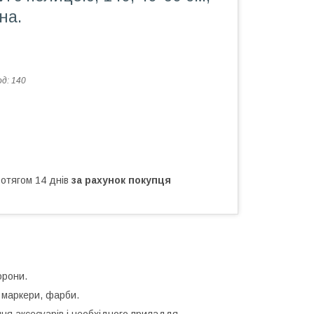
на.
од:
140
ротягом 14 днів
за рахунок покупця
орони.
і маркери, фарби.