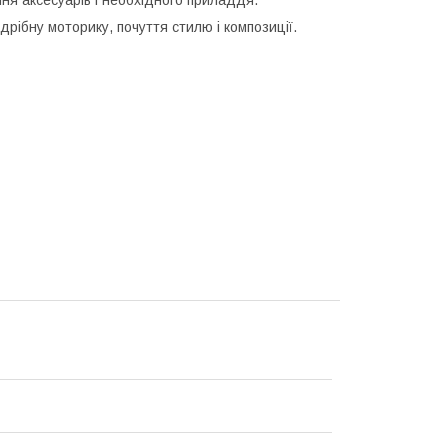
ня аксесуарів і необхідного приладдя.
рібну моторику, почуття стилю і композиції.