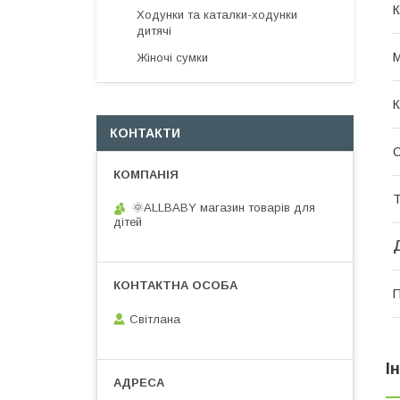
К
Ходунки та каталки-ходунки
дитячі
М
Жіночі сумки
К
КОНТАКТИ
Т
🌞ALLBABY магазин товарів для
дітей
П
Світлана
І