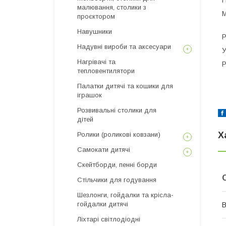
П
малювання, столики з
М
проєктором
Навушники
Р
Надувні вироби та аксесуари
У
Нагрівачі та
Р
тепловентилятори
Палатки дитячі та кошики для
іграшок
Розвивальні столики для
дітей
Х
Ролики (роликові ковзани)
Самокати дитячі
Скейтборди, пенні борди
Стільчики для годування
Шезлонги, гойдалки та крісла-
гойдалки дитячі
В
Ліхтарі світлодіодні