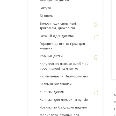
Автокрісла дитячі
Батути
Біговели
Велосипеди спортивні,
триколісні, двоколісні
Верхній одяг дитячий
Горщики дитячі та гірки для
купання
Іграшки дитячі
Каруселі на ліжечко (мобілі) й
ігрові панелі на ліжечко
Килимки-пазли. Термокилимки
Килимки розвиваючі
Коляски дитячі
М
Коляски для ляльок та пупсів
В
Човники та байдарки надувні
О
Мольберти, столики для