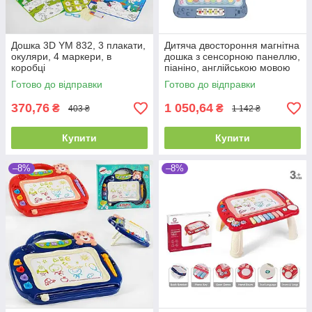
Дошка 3D YM 832, 3 плакати,
Дитяча двостороння магнітна
окуляри, 4 маркери, в
дошка з сенсорною панеллю,
коробці
піаніно, англійською мовою
648 A-65
Готово до відправки
Готово до відправки
370,76
1 050,64
₴
₴
403 ₴
1 142 ₴
Купити
Купити
–8%
–8%