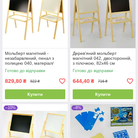
Мольберт магнітний -
Дерев'яний мольберт
незабарвлений, пенал з
магнітний 042, двосторонній,
полицею 040, матеріал/
з пілочкою, 82х46 см
сосна, 55*40 см
Готово до відправки
Готово до відправки
829,80
644,40
₴
₴
922 ₴
716 ₴
Купити
Купити
–10%
–8%