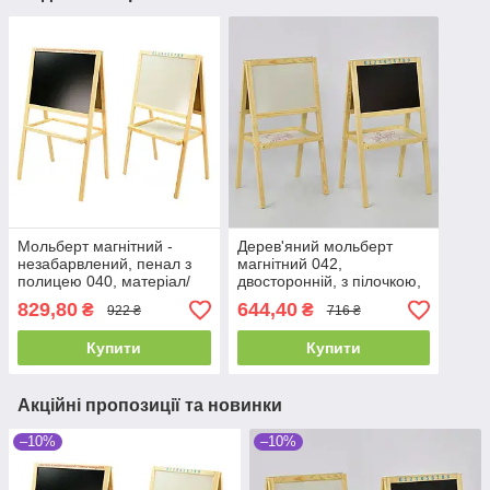
Мольберт магнітний -
Дерев'яний мольберт
незабарвлений, пенал з
магнітний 042,
полицею 040, матеріал/
двосторонній, з пілочкою,
сосна, 55*40 см
82х46 см
829,80
644,40
₴
₴
922 ₴
716 ₴
Купити
Купити
Акційні пропозиції та новинки
–10%
–10%