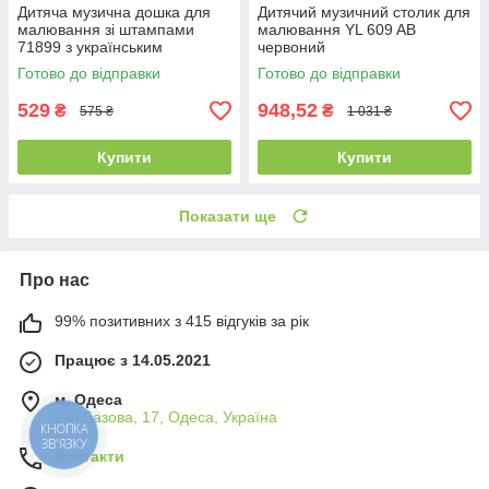
Дитяча музична дошка для
Дитячий музичний столик для
малювання зі штампами
малювання YL 609 AB
71899 з українським
червоний
озвучуванням у 2 кольорах
Готово до відправки
Готово до відправки
529
948,52
₴
₴
575 ₴
1 031 ₴
Купити
Купити
Показати ще
Про нас
99% позитивних з 415 відгуків за рік
Працює з 14.05.2021
м. Одеса
вул.Базова, 17, Одеса, Україна
КНОПКА
ЗВ'ЯЗКУ
Контакти