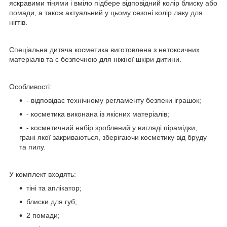
яскравими тінями і вміло підбере відповідний колір блиску або
помади, а також актуальний у цьому сезоні колір лаку для
нігтів.
Спеціальна дитяча косметика виготовлена з нетоксичних
матеріалів та є безпечною для ніжної шкіри дитини.
Особливості:
- відповідає технічному регламенту безпеки іграшок;
- косметика виконана із якісних матеріалів;
- косметичний набір зроблений у вигляді пірамідки,
грані якої закриваються, зберігаючи косметику від бруду
та пилу.
У
комплект входять:
тіні та аплікатор;
блиски для губ;
2 помади;