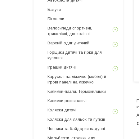
Автокрісла дитячі
Батути
Біговели
Велосипеди спортивні,
триколісні, двоколісні
Верхній одяг дитячий
Горщики дитячі та гірки для
купання
Іграшки дитячі
Каруселі на ліжечко (мобілі) й
ігрові панелі на ліжечко
Килимки-пазли. Термокилимки
Килимки розвиваючі
к
Коляски дитячі
А
Коляски для ляльок та пупсів
Човники та байдарки надувні
Мольберти, столики для