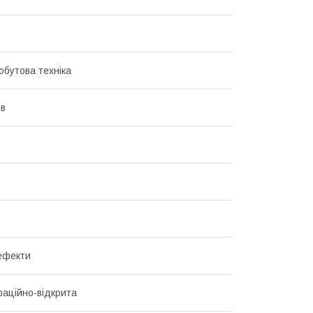
обутова техніка
ів
 ефекти
аційно-відкрита