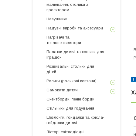
малювання, столики з
проєктором
Навушники
Надувні вироби та аксесуари
Нагрівачі та
тепловентилятори
В
Палатки дитячі та кошики для
іграшок
Р
Розвивальні столики для
дітей
Ролики (роликові ковзани)
Самокати дитячі
Х
Скейтборди, пенні борди
Стільчики для годування
Шезлонги, гойдалки та крісла-
гойдалки дитячі
Ліхтарі світлодіодні
В