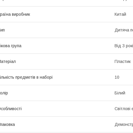
раїна виробник
Китай
ип
Дитяча п
ікова група
Від 3 рок
атеріал
Пластик
ількість предметів в наборі
10
олір
Білий
собливості
Світлові
паковка
Демонстр