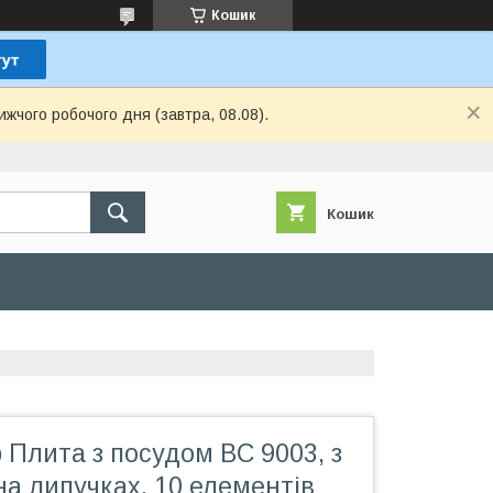
Кошик
ижчого робочого дня (завтра, 08.08).
Кошик
р Плита з посудом BC 9003, з
а липучках, 10 елементів