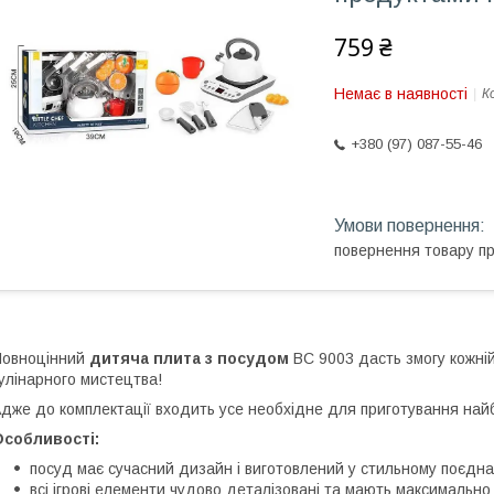
759 ₴
Немає в наявності
К
+380 (97) 087-55-46
повернення товару п
Повноцінний
дитяча плита з посудом
BC 9003 дасть змогу кожній
улінарного мистецтва!
дже до комплектації входить усе необхідне для приготування най
Особливості:
посуд має сучасний дизайн і виготовлений у стильному поєднан
всі ігрові елементи чудово деталізовані та мають максимально