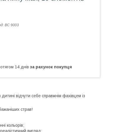
од:
BC 9003
ротягом 14 днів
за рахунок покупця
 дитині відчути себе справжнім фахівцем із
бажаніших страв!
ні кольорів;
 реалістичний вигляд;