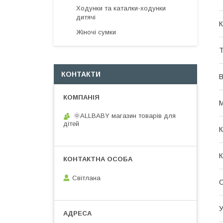
Ходунки та каталки-ходунки
дитячі
К
Жіночі сумки
Т
КОНТАКТИ
В
М
🌞ALLBABY магазин товарів для
дітей
К
К
Світлана
О
У