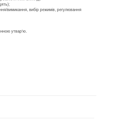
дять);
ння/вимикання, вибір режимів, регулювання
онною утвар'ю.