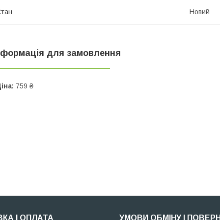
Стан
Новий
нформація для замовлення
іна:
759 ₴
КА І ОПЛАТА
УМОВИ ОБМІНУ І ПОВЕР