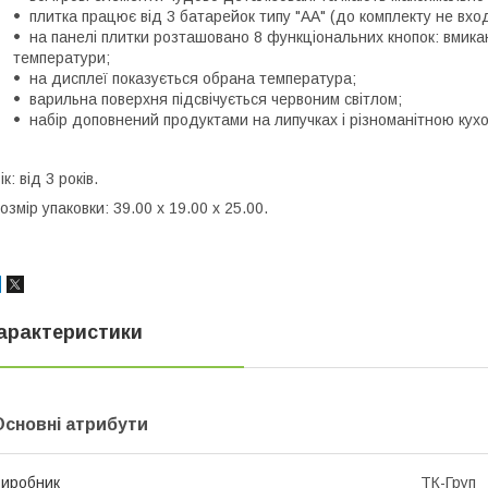
плитка працює від 3 батарейок типу "АА" (до комплекту не вхо
на панелі плитки розташовано 8 функціональних кнопок: вмика
температури;
на дисплеї показується обрана температура;
варильна поверхня підсвічується червоним світлом;
набір доповнений продуктами на липучках і різноманітною кух
ік: від 3 років.
озмір упаковки: 39.00 x 19.00 x 25.00.
арактеристики
Основні атрибути
иробник
ТК-Груп