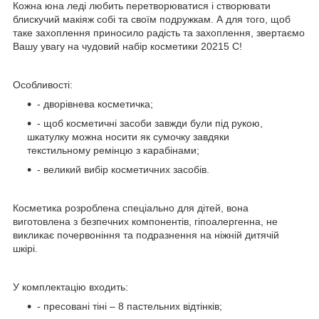
Кожна юна леді любить перетворюватися і створювати
блискучий макіяж собі та своїм подружкам. А для того, щоб
таке захоплення приносило радість та захоплення, звертаємо
Вашу увагу на чудовий набір косметики 20215 C!
Особливості:
- дворівнева косметичка;
- щоб косметичні засоби завжди були під рукою,
шкатулку можна носити як сумочку завдяки
текстильному ремінцю з карабінами;
- великий вибір косметичних засобів.
Косметика розроблена спеціально для дітей, вона
виготовлена з безпечних компонентів, гіпоалергенна, не
викликає почервоніння та подразнення на ніжній дитячій
шкірі.
У комплектацію входить:
- пресовані тіні – 8 пастельних відтінків;