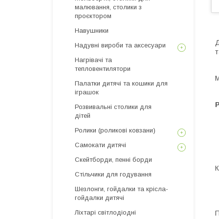
малювання, столики з
проєктором
Навушники
Д
Надувні вироби та аксесуари
т
Нагрівачі та
тепловентилятори
М
Палатки дитячі та кошики для
іграшок
Розвивальні столики для
дітей
Ролики (роликові ковзани)
Самокати дитячі
Скейтборди, пенні борди
К
Стільчики для годування
Шезлонги, гойдалки та крісла-
гойдалки дитячі
Ліхтарі світлодіодні
П