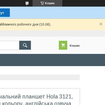
Кошик
айближчого робочого дня (10.08).
Кошик
чальний планшет Hola 3121,
 кольору, англійська озвуча