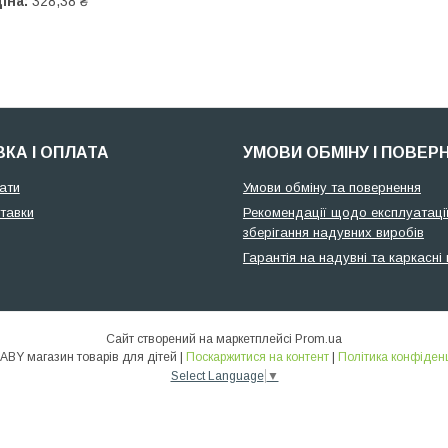
іна:
328,38 ₴
КА І ОПЛАТА
УМОВИ ОБМІНУ І ПОВЕР
ати
Умови обміну та повернення
тавки
Рекомендації щодо експлуатації
зберігання надувних виробів
Гарантія на надувні та каркасні
Сайт створений на маркетплейсі
Prom.ua
🌞ALLBABY магазин товарів для дітей |
Поскаржитися на контент
|
Політика конфіденц
Select Language
▼