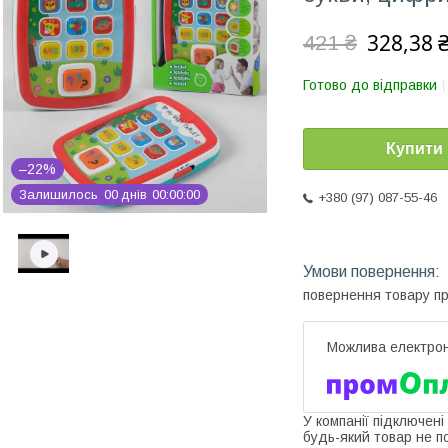
328,38 
421 ₴
Готово до відправки
Купити
–22%
Залишилось
0
0
днів
0
0
0
0
0
0
+380 (97) 087-55-46
повернення товару п
У компанії підключені
будь-який товар не п