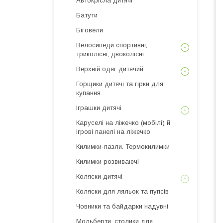
Автокрісла дитячі
Батути
Біговели
Велосипеди спортивні,
триколісні, двоколісні
Верхній одяг дитячий
Горщики дитячі та гірки для
купання
Іграшки дитячі
Каруселі на ліжечко (мобілі) й
ігрові панелі на ліжечко
Килимки-пазли. Термокилимки
Килимки розвиваючі
Коляски дитячі
Коляски для ляльок та пупсів
Човники та байдарки надувні
Мольберти, столики для