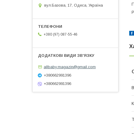
П
вул.Базова, 17, Одеса, Україна
Р
+380 (97) 087-55-46
Х
allbaby.magazin@gmail.com
+380662991396
+380662991396
В
К
Т