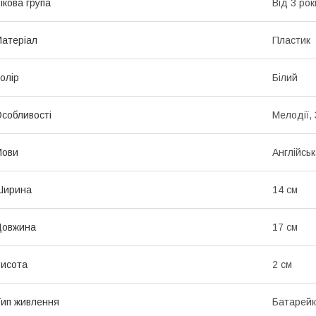
ікова група
Від 3 рок
атеріал
Пластик
олір
Білий
собливості
Мелодії,
Мови
Англійсь
Ширина
14 см
Довжина
17 см
исота
2 см
ип живлення
Батарей