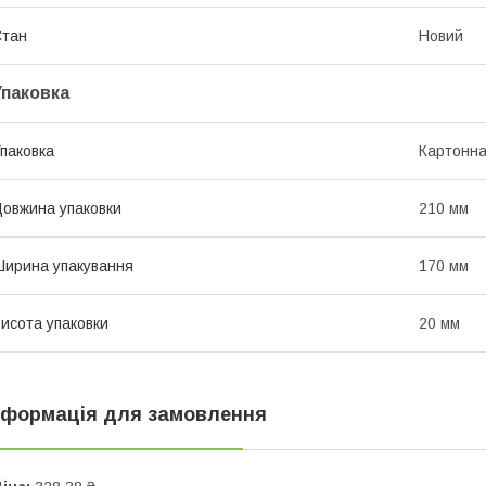
Стан
Новий
Упаковка
паковка
Картонна
овжина упаковки
210 мм
ирина упакування
170 мм
исота упаковки
20 мм
нформація для замовлення