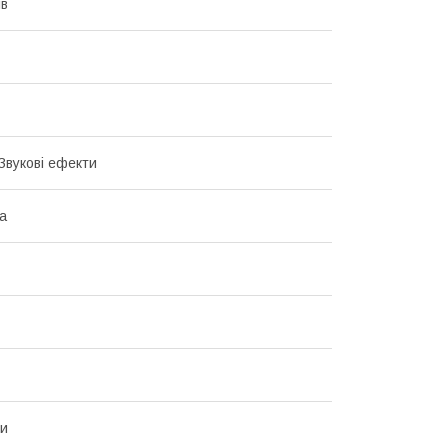
ів
 Звукові ефекти
ка
ки