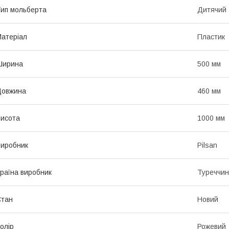
ип мольберта
Дитячий
атеріал
Пластик
Ширина
500 мм
Довжина
460 мм
исота
1000 мм
иробник
Pilsan
раїна виробник
Туреччи
Стан
Новий
олір
Рожевий