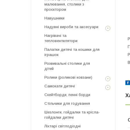
малювання, столики з
проєктором
Навушники
Надувні вироби та аксесуари
Нагрівачі та
Р
тепловентилятори
П
Палатки дитячі та кошики для
Р
іграшок
В
Розвивальні столики для
дітей
Ролики (роликові ковзани)
Самокати дитячі
Скейтборди, пенні борди
Х
Стільчики для годування
Шезлонги, гойдалки та крісла-
гойдалки дитячі
Ліхтарі світлодіодні