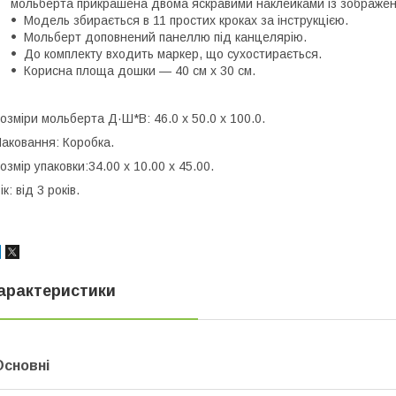
мольберта прикрашена двома яскравими наклейками із зображен
Модель збирається в 11 простих кроках за інструкцією.
Мольберт доповнений панеллю під канцелярію.
До комплекту входить маркер, що сухостирається.
Корисна площа дошки — 40 см х 30 см.
озміри мольберта Д·Ш*В: 46.0 x 50.0 x 100.0.
аковання: Коробка.
озмір упаковки:34.00 x 10.00 x 45.00.
ік: від 3 років.
арактеристики
Основні