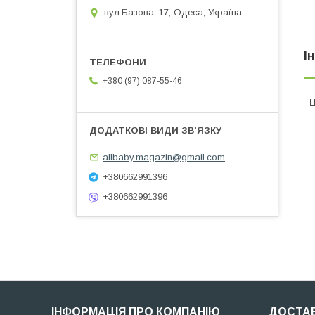
вул.Базова, 17, Одеса, Україна
І
+380 (97) 087-55-46
Ц
allbaby.magazin@gmail.com
+380662991396
+380662991396
ІНФОРМАЦІЯ ПРО КОМПАНІЮ
ДОСТАВ