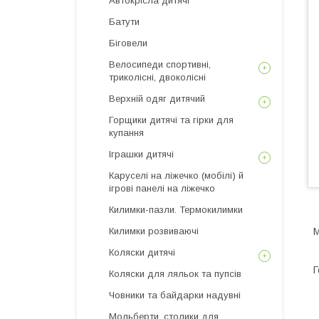
Автокрісла дитячі
Батути
Біговели
Велосипеди спортивні,
триколісні, двоколісні
Верхній одяг дитячий
Горщики дитячі та гірки для
купання
Іграшки дитячі
Каруселі на ліжечко (мобілі) й
ігрові панелі на ліжечко
Килимки-пазли. Термокилимки
Килимки розвиваючі
М
Коляски дитячі
Г
Коляски для ляльок та пупсів
Човники та байдарки надувні
Мольберти, столики для