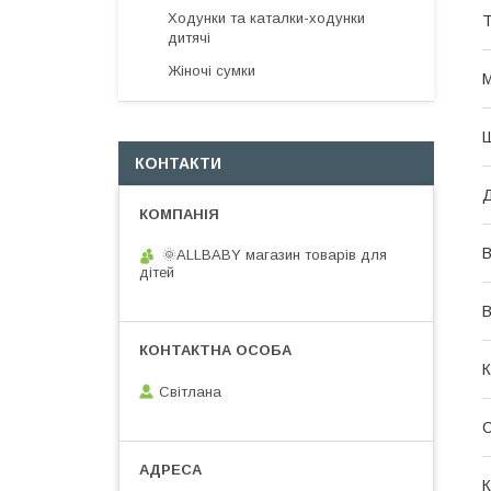
Ходунки та каталки-ходунки
Т
дитячі
Жіночі сумки
М
КОНТАКТИ
В
🌞ALLBABY магазин товарів для
дітей
В
К
Світлана
К