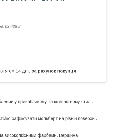
од:
03-428-2
ротягом 14 днів
за рахунок покупця
блений у привабливому та компактному стилі.
тійко зафіксувати мольберт на рівній поверхні.
ана високоякісними фарбами. Вершина