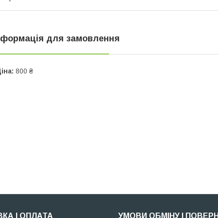
нформація для замовлення
іна:
800 ₴
КА І ОПЛАТА
УМОВИ ОБМІНУ І ПОВЕР