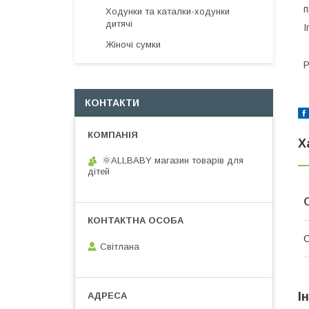
п
Ходунки та каталки-ходунки
дитячі
І
Жіночі сумки
Р
КОНТАКТИ
Х
🌞ALLBABY магазин товарів для
дітей
Світлана
І