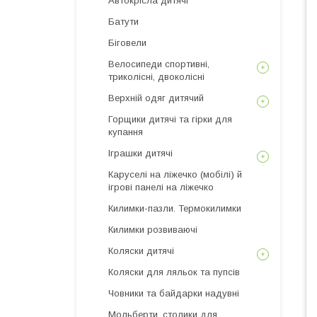
Автокрісла дитячі
Батути
Біговели
Велосипеди спортивні,
триколісні, двоколісні
Верхній одяг дитячий
Горщики дитячі та гірки для
купання
Іграшки дитячі
Каруселі на ліжечко (мобілі) й
ігрові панелі на ліжечко
Килимки-пазли. Термокилимки
Килимки розвиваючі
Коляски дитячі
Коляски для ляльок та пупсів
Човники та байдарки надувні
Мольберти, столики для