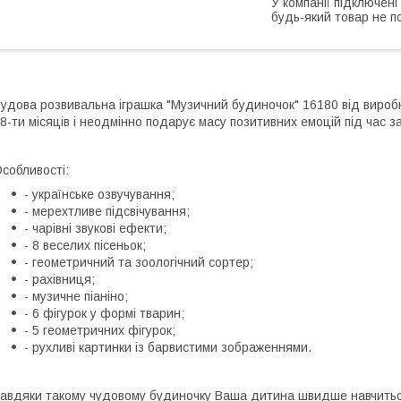
У компанії підключені
будь-який товар не п
удова розвивальна іграшка "Музичний будиночок" 16180 від виробн
8-ти місяців і неодмінно подарує масу позитивних емоцій під час за
собливості:
- українське озвучування;
- мерехтливе підсвічування;
- чарівні звукові ефекти;
- 8 веселих пісеньок;
- геометричний та зоологічний сортер;
- рахівниця;
- музичне піаніно;
- 6 фігурок у формі тварин;
- 5 геометричних фігурок;
- рухливі картинки із барвистими зображеннями.
авдяки такому чудовому будиночку Ваша дитина швидше навчиться