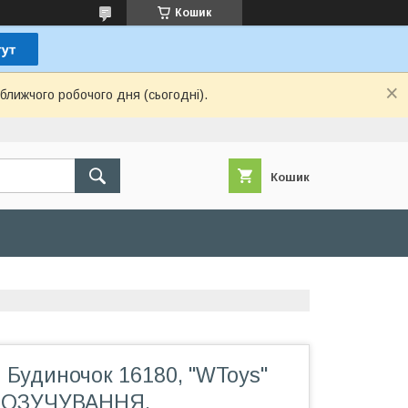
Кошик
ближчого робочого дня (сьогодні).
Кошик
 Будиночок 16180, "WToys"
 ОЗУЧУВАННЯ,