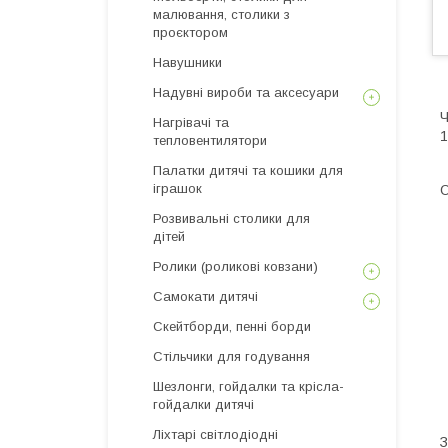
малювання, столики з
проєктором
Навушники
Надувні вироби та аксесуари
Ч
Нагрівачі та
1
тепловентилятори
Палатки дитячі та кошики для
іграшок
О
Розвивальні столики для
дітей
Ролики (роликові ковзани)
Самокати дитячі
Скейтборди, пенні борди
Стільчики для годування
Шезлонги, гойдалки та крісла-
гойдалки дитячі
Ліхтарі світлодіодні
З