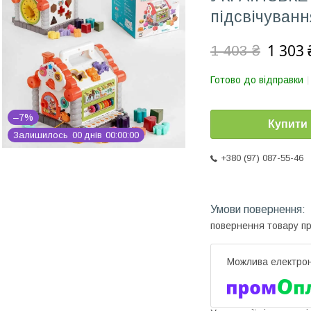
підсвічування
1 303 
1 403 ₴
Готово до відправки
–7%
Купити
Залишилось
0
0
днів
0
0
0
0
0
0
+380 (97) 087-55-46
повернення товару п