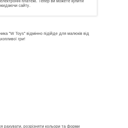
 електронні платежі. Тепер ви можете купити
окидаючи сайту.
ика "W Toys" відмінно підійде для малюків від
хопливої гри!
 рахувати, розрізняти кольори та форми