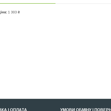
іна:
1 303 ₴
КА І ОПЛАТА
УМОВИ ОБМІНУ І ПОВЕР