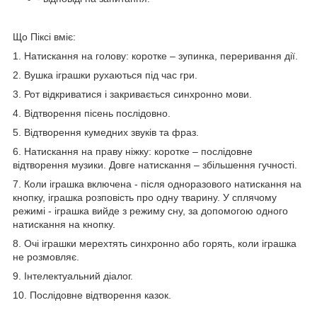
Що Піксі вміє:
1. Натискання на голову: коротке – зупинка, переривання дії.
2. Вушка іграшки рухаються під час гри.
3. Рот відкриватися і закривається синхронно мови.
4. Відтворення пісень послідовно.
5. Відтворення кумедних звуків та фраз.
6. Натискання на праву ніжку: коротке – послідовне
відтворення музики. Довге натискання – збільшення гучності.
7. Коли іграшка включена - після одноразового натискання на
кнопку, іграшка розповість про одну тварину. У сплячому
режимі - іграшка вийде з режиму сну, за допомогою одного
натискання на кнопку.
8. Очі іграшки мерехтять синхронно або горять, коли іграшка
не розмовляє.
9. Інтелектуальний діалог.
10. Послідовне відтворення казок.