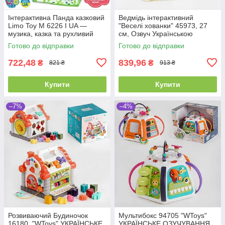
Інтерактивна Панда казковий
Ведмідь інтерактивний
Limo Toy M 6226 I UA —
"Веселі хованки" 45973, 27
музика, казка та рухливий
см, Озвуч Українською
рот, ідеально для малюка
мовою, говорить, грає в
Готово до відправки
Готово до відправки
хованки
722,48
839,96
₴
₴
821 ₴
913 ₴
Купити
Купити
–7%
–4%
Розвиваючий Будиночок
Мультибокс 94705 "WToys"
16180, "WToys" УКРАЇНСЬКЕ
УКРАЇНСЬКЕ ОЗУЧУВАННЯ,