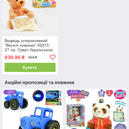
Ведмідь інтерактивний
"Веселі хованки" 45973,
27 см, Озвуч Українською
мовою, говорить, грає в
839,96
₴
913 ₴
хованки
Купити
Акційні пропозиції та новинки
–15%
–12%