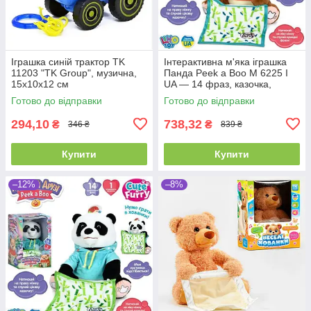
Іграшка синій трактор TK
Інтерактивна м'яка іграшка
11203 "TK Group", музична,
Панда Peek a Boo M 6225 I
15х10х12 см
UA — 14 фраз, казочка,
рухається і грає в хованки
Готово до відправки
Готово до відправки
294,10
738,32
₴
₴
346 ₴
839 ₴
Купити
Купити
–12%
–8%