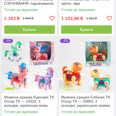
ОЗУЧУВАННЯ, підсвічування,
світло, звук
звуки, 8 пісень, сортер
Готово до відправки
Готово до відправки
1 303
1 152,96
₴
₴
1 403 ₴
1 201 ₴
Купити
Купити
–3%
–3%
Музична іграшка Єдиноріг TK
Музична іграшка Собачка TK
Group TK — 10232, 3
Group TK — 20863, 2
кольори, українська мова,
кольори, українською мовою,
звук, підсвітка
батарейками
Готово до відправки
Готово до відправки