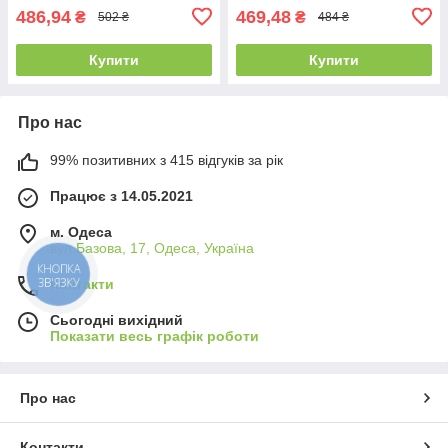
486,94
469,48
₴
₴
502 ₴
484 ₴
Купити
Купити
Про нас
99% позитивних з 415 відгуків за рік
Працює з 14.05.2021
м. Одеса
вул.Базова, 17, Одеса, Україна
КНОПКА
ЗВ'ЯЗКУ
Контакти
Сьогодні вихідний
Показати весь графік роботи
Про нас
Контакти