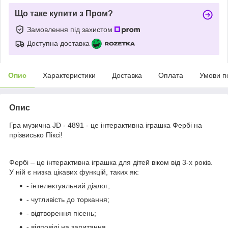
Що таке купити з Пром?
Замовлення під захистом
Доступна доставка
Опис
Характеристики
Доставка
Оплата
Умови п
Опис
Гра музична JD - 4891 - це інтерактивна іграшка Фербі на
прізвисько Піксі!
Фербі – це інтерактивна іграшка для дітей віком від 3-х років.
У ній є низка цікавих функцій, таких як:
- інтелектуальний діалог;
- чутливість до торкання;
- відтворення пісень;
- відповіді на запитання.