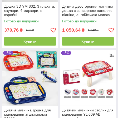
Дошка 3D YM 832, 3 плакати,
Дитяча двостороння магнітна
окуляри, 4 маркери, в
дошка з сенсорною панеллю,
коробці
піаніно, англійською мовою
648 A-65
Готово до відправки
Готово до відправки
370,76
1 050,64
₴
₴
403 ₴
1 142 ₴
Купити
Купити
–8%
–8%
Дитяча музична дошка для
Дитячий музичний столик для
малювання зі штампами
малювання YL 609 AB