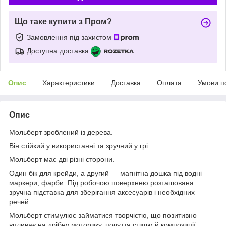
Що таке купити з Пром?
Замовлення під захистом
Доступна доставка
Опис
Характеристики
Доставка
Оплата
Умови п
Опис
Мольберт зроблений із дерева.
Він стійкий у використанні та зручний у грі.
Мольберт має дві різні сторони.
Один бік для крейди, а другий — магнітна дошка під водні
маркери, фарби. Під робочою поверхнею розташована
зручна підставка для зберігання аксесуарів і необхідних
речей.
Мольберт стимулює займатися творчістю, що позитивно
впливає на дрібну моторику, почуття стилю й композиції.