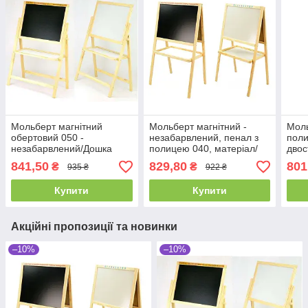
Мольберт магнітний
Мольберт магнітний -
Моль
обертовий 050 -
незабарвлений, пенал з
пол
незабарвлений/Дошка
полицею 040, матеріал/
двос
ш40*в55см, Підставка
сосна, 55*40 см
фарб
841,50
829,80
801
₴
₴
935 ₴
922 ₴
ш55*в110см
см, 
Купити
Купити
Акційні пропозиції та новинки
–10%
–10%