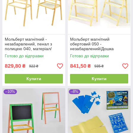
Мольберт магнітний -
Мольберт магнітний
незабарвлений, пенал з
обертовий 050 -
полицею 040, матеріал/
незабарвлений/Дошка
сосна, 55*40 см
ш40*в55см, Підставка
Готово до відправки
Готово до відправки
ш55*в110см
829,80
841,50
₴
₴
922 ₴
935 ₴
Купити
Купити
–10%
–8%