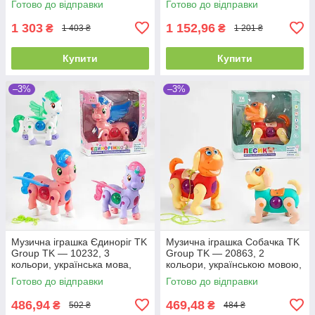
Готово до відправки
Готово до відправки
1 303
1 152,96
₴
₴
1 403 ₴
1 201 ₴
Купити
Купити
–3%
–3%
Музична іграшка Єдиноріг TK
Музична іграшка Собачка TK
Group TK — 10232, 3
Group TK — 20863, 2
кольори, українська мова,
кольори, українською мовою,
звук, підсвітка
батарейками
Готово до відправки
Готово до відправки
486,94
469,48
₴
₴
502 ₴
484 ₴