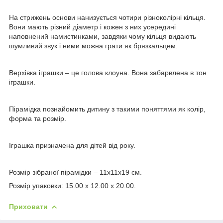
На стрижень основи нанизується чотири різноколірні кільця.
Вони мають різний діаметр і кожен з них усередині
наповнений намистинками, завдяки чому кільця видають
шумливий звук і ними можна грати як брязкальцем.
Верхівка іграшки – це голова клоуна. Вона забарвлена
в
тон
іграшки.
Пірамідка познайомить дитину з такими поняттями як колір,
форма та розмір.
Іграшка призначена для дітей від року.
Розмір зібраної пірамідки – 11х11х19 см.
Розмір упаковки: 15.00 х 12.00 х 20.00.
Приховати