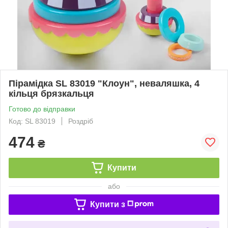
Пірамідка SL 83019 "Клоун", неваляшка, 4
кільця брязкальця
Готово до відправки
Код: SL 83019
Роздріб
474
₴
Купити
або
Купити з