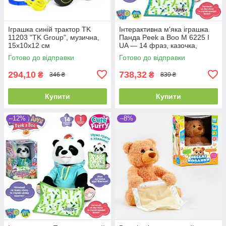
Іграшка синій трактор TK
Інтерактивна м'яка іграшка
11203 "TK Group", музична,
Панда Peek a Boo M 6225 I
15х10х12 см
UA — 14 фраз, казочка,
рухається і грає в хованки
Готово до відправки
Готово до відправки
294,10
738,32
₴
₴
346 ₴
839 ₴
Купити
Купити
–12%
–8%