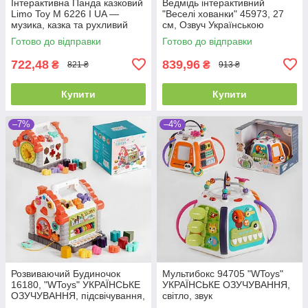
Інтерактивна Панда казковий
Ведмідь інтерактивний
Limo Toy M 6226 I UA —
"Веселі хованки" 45973, 27
музика, казка та рухливий
см, Озвуч Українською
рот, ідеально для малюка
мовою, говорить, грає в
Готово до відправки
Готово до відправки
хованки
722,48
839,96
₴
₴
821 ₴
913 ₴
Купити
Купити
–7%
–4%
Розвиваючий Будиночок
Мультибокс 94705 "WToys"
16180, "WToys" УКРАЇНСЬКЕ
УКРАЇНСЬКЕ ОЗУЧУВАННЯ,
ОЗУЧУВАННЯ, підсвічування,
світло, звук
звуки, 8 пісень, сортер