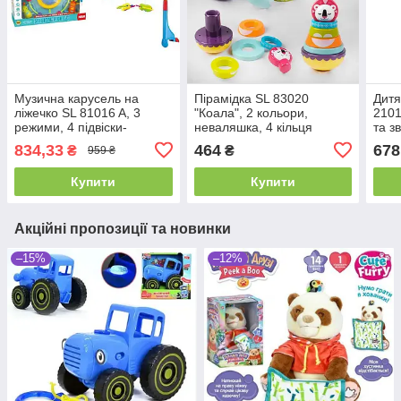
Музична карусель на
Пірамідка SL 83020
Дитя
ліжечко SL 81016 A, 3
"Коала", 2 кольори,
2101
режими, 4 підвіски-
неваляшка, 4 кільця
та з
брязкальця, проєктор,
брязкальця
834,33
464
678
₴
₴
959 ₴
колискова мелодія
Купити
Купити
Акційні пропозиції та новинки
–15%
–12%