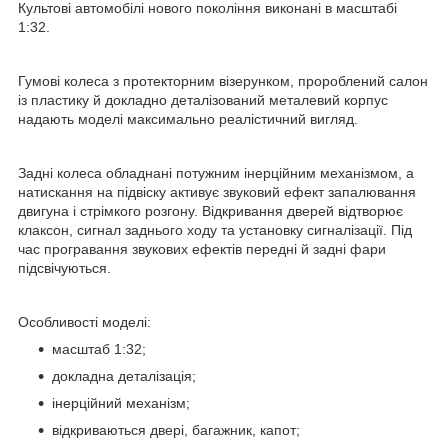
Культові автомобілі нового покоління виконані в масштабі
1:32.
Гумові колеса з протекторним візерунком, пророблений салон
із пластику й докладно деталізований металевий корпус
надають моделі максимально реалістичний вигляд.
Задні колеса обладнані потужним інерційним механізмом, а
натискання на підвіску активує звуковий ефект запалювання
двигуна і стрімкого розгону. Відкривання дверей відтворює
клаксон, сигнал заднього ходу та установку сигналізації. Під
час програвання звукових ефектів передні й задні фари
підсвічуються.
Особливості моделі:
масштаб 1:32;
докладна деталізація;
інерційний механізм;
відкриваються двері, багажник, капот;