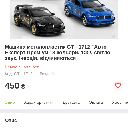
Машина металопластик GT - 1712 "Авто
Експерт Преміум" 3 кольори, 1:32, світло,
звук, інерція, відчиняються
Немає в наявності
Код: GT - 1712
Роздріб
450
₴
Опис
Характеристики
Доставка
Оплата
Умови п
Опис