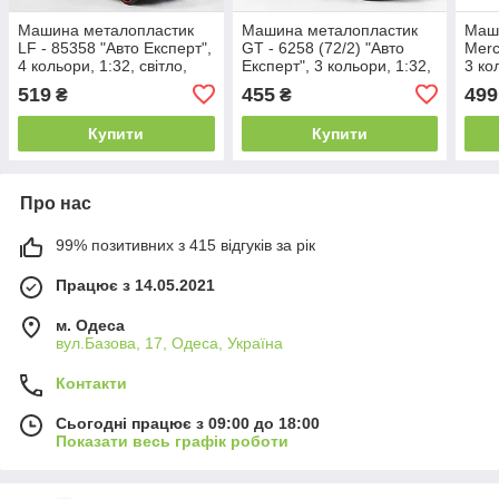
Машина металопластик
Машина металопластик
Маши
LF - 85358 "Авто Експерт",
GT - 6258 (72/2) "Авто
Merc
4 кольори, 1:32, світло,
Експерт", 3 кольори, 1:32,
3 ко
звук, інерція, відчиняються
світло, звук, інерція,
1:32,
519
455
499
₴
₴
двері
відчиняються
двер
Купити
Купити
Про нас
99% позитивних з 415 відгуків за рік
Працює з 14.05.2021
м. Одеса
вул.Базова, 17, Одеса, Україна
Контакти
Сьогодні працює з 09:00 до 18:00
Показати весь графік роботи