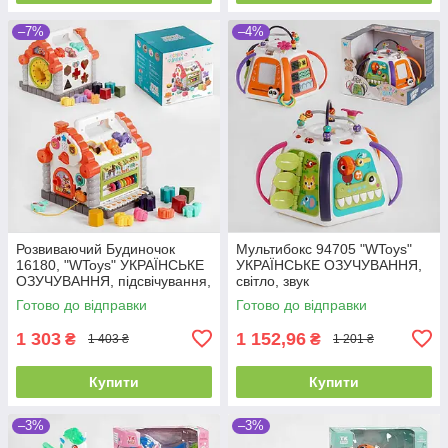
–7%
–4%
Розвиваючий Будиночок
Мультибокс 94705 "WToys"
16180, "WToys" УКРАЇНСЬКЕ
УКРАЇНСЬКЕ ОЗУЧУВАННЯ,
ОЗУЧУВАННЯ, підсвічування,
світло, звук
звуки, 8 пісень, сортер
Готово до відправки
Готово до відправки
1 303
1 152,96
₴
₴
1 403 ₴
1 201 ₴
Купити
Купити
–3%
–3%