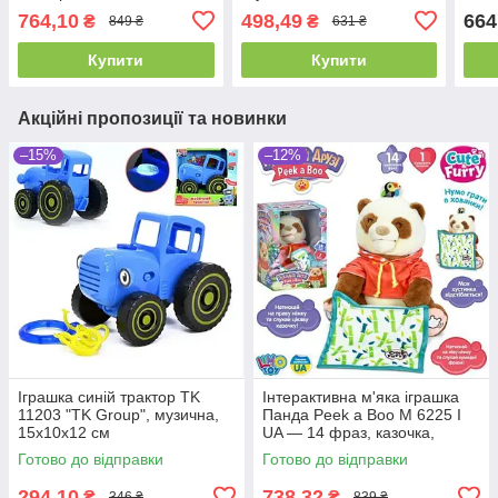
продуктами
ефектами та аксесуарами
моло
764,10
498,49
664
₴
₴
849 ₴
631 ₴
Купити
Купити
Акційні пропозиції та новинки
–15%
–12%
Іграшка синій трактор TK
Інтерактивна м'яка іграшка
11203 "TK Group", музична,
Панда Peek a Boo M 6225 I
15х10х12 см
UA — 14 фраз, казочка,
рухається і грає в хованки
Готово до відправки
Готово до відправки
294,10
738,32
₴
₴
346 ₴
839 ₴