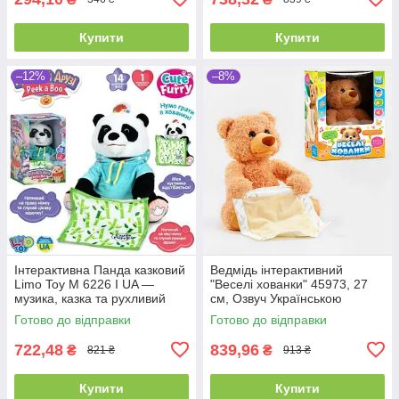
Купити
Купити
–12%
–8%
Інтерактивна Панда казковий
Ведмідь інтерактивний
Limo Toy M 6226 I UA —
"Веселі хованки" 45973, 27
музика, казка та рухливий
см, Озвуч Українською
рот, ідеально для малюка
мовою, говорить, грає в
Готово до відправки
Готово до відправки
хованки
722,48
839,96
₴
₴
821 ₴
913 ₴
Купити
Купити