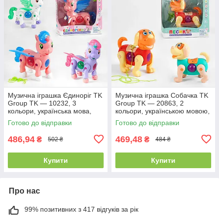
Музична іграшка Єдиноріг TK
Музична іграшка Собачка TK
Group TK — 10232, 3
Group TK — 20863, 2
кольори, українська мова,
кольори, українською мовою,
звук, підсвітка
батарейками
Готово до відправки
Готово до відправки
486,94
469,48
₴
₴
502 ₴
484 ₴
Купити
Купити
Про нас
99% позитивних з 417 відгуків за рік