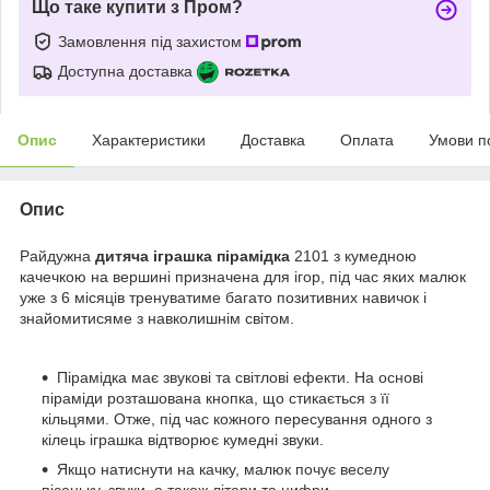
Що таке купити з Пром?
Замовлення під захистом
Доступна доставка
Опис
Характеристики
Доставка
Оплата
Умови п
Опис
Райдужна
дитяча іграшка пірамідка
2101 з кумедною
качечкою на вершині призначена для ігор, під час яких малюк
уже з 6 місяців тренуватиме багато позитивних навичок і
знайомитисяме з навколишнім світом.
Пірамідка має звукові та світлові ефекти. На основі
піраміди розташована кнопка, що стикається з її
кільцями. Отже, під час кожного пересування одного з
кілець іграшка відтворює кумедні звуки.
Якщо натиснути на качку, малюк почує веселу
пісеньку, звуки, а також літери та цифри.