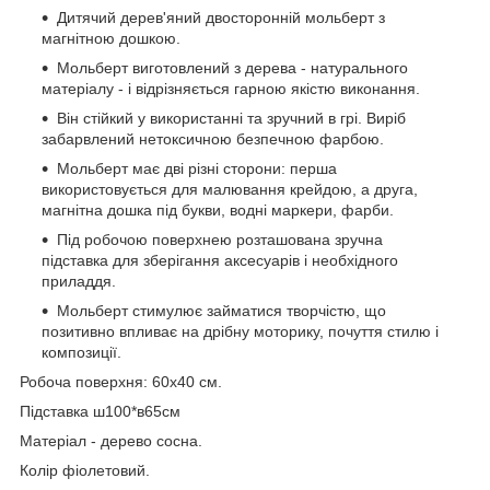
Дитячий дерев'яний двосторонній мольберт з
магнітною дошкою.
Мольберт виготовлений з дерева - натурального
матеріалу - і відрізняється гарною якістю виконання.
Він стійкий у використанні та зручний в грі. Виріб
забарвлений нетоксичною безпечною фарбою.
Мольберт має дві різні сторони: перша
використовується для малювання крейдою, а друга,
магнітна дошка під букви, водні маркери, фарби.
Під робочою поверхнею розташована зручна
підставка для зберігання аксесуарів і необхідного
приладдя.
Мольберт стимулює займатися творчістю, що
позитивно впливає на дрібну моторику, почуття стилю і
композиції.
Робоча поверхня: 60х40 см.
Підставка ш100*в65см
Матеріал - дерево сосна.
Колір фіолетовий.