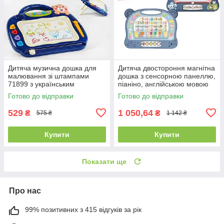
Дитяча музична дошка для
Дитяча двостороння магнітна
малювання зі штампами
дошка з сенсорною панеллю,
71899 з українським
піаніно, англійською мовою
озвучуванням у 2 кольорах
648 A-65
Готово до відправки
Готово до відправки
529
1 050,64
₴
₴
575 ₴
1 142 ₴
Купити
Купити
Показати ще
Про нас
99% позитивних з 415 відгуків за рік