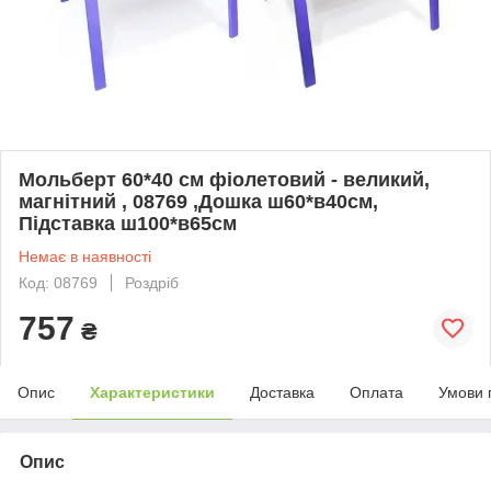
Мольберт 60*40 см фіолетовий - великий,
магнітний , 08769 ,Дошка ш60*в40см,
Підставка ш100*в65см
Немає в наявності
Код: 08769
Роздріб
757
₴
Опис
Характеристики
Доставка
Оплата
Умови 
Опис