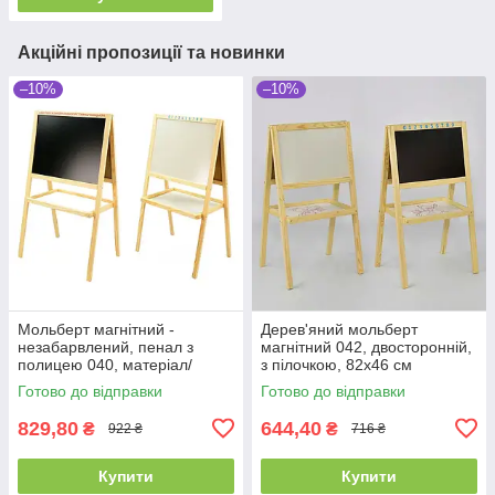
Акційні пропозиції та новинки
–10%
–10%
Мольберт магнітний -
Дерев'яний мольберт
незабарвлений, пенал з
магнітний 042, двосторонній,
полицею 040, матеріал/
з пілочкою, 82х46 см
сосна, 55*40 см
Готово до відправки
Готово до відправки
829,80
644,40
₴
₴
922 ₴
716 ₴
Купити
Купити