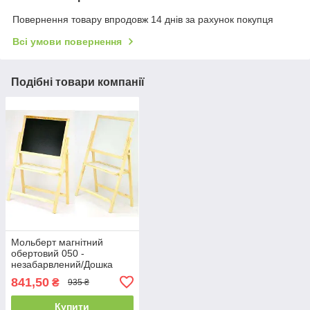
Повернення товару впродовж 14 днів за рахунок покупця
Всі умови повернення
Подібні товари компанії
Мольберт магнітний
обертовий 050 -
незабарвлений/Дошка
ш40*в55см, Підставка
841,50
₴
935 ₴
ш55*в110см
Купити