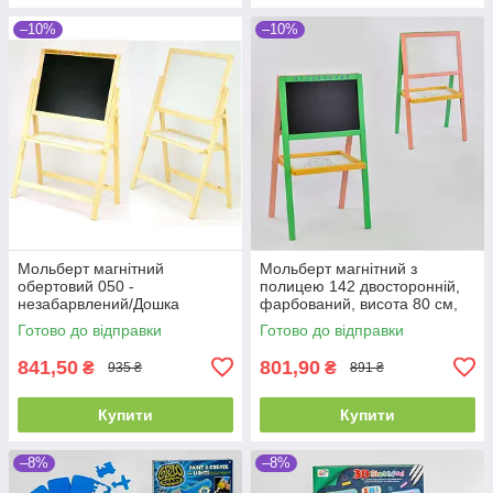
–10%
–10%
Мольберт магнітний
Мольберт магнітний з
обертовий 050 -
полицею 142 двосторонній,
незабарвлений/Дошка
фарбований, висота 80 см,
ш40*в55см, Підставка
40х26 см
Готово до відправки
Готово до відправки
ш55*в110см
841,50
801,90
₴
₴
935 ₴
891 ₴
Купити
Купити
–8%
–8%