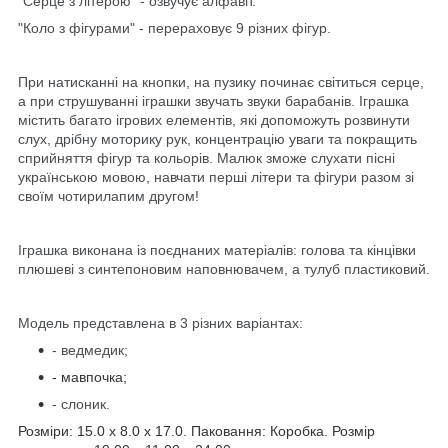
"Серце з літерою" - озвучує алфавіт.
"Коло з фігурами" - перераховує 9 різних фігур.
При натисканні на кнопки, на пузику починає світиться серце,
а при струшуванні іграшки звучать звуки барабанів. Іграшка
містить багато ігрових елементів, які допоможуть розвинути
слух, дрібну моторику рук, концентрацію уваги та покращить
сприйняття фігур та кольорів. Малюк зможе слухати пісні
українською мовою, навчати перші літери та фігури разом зі
своїм чотирилапим другом!
Іграшка виконана із поєднаних матеріалів: голова та кінцівки
плюшеві з синтепоновим наповнювачем, а тулуб пластиковий.
Модель представлена
в
3
різних
варіантах
:
- ведмедик;
- мавпочка;
- слоник.
Розміри: 15.0 x 8.0 x 17.0. Паковання: Коробка. Розмір