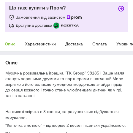
Що таке купити з Пром?
Замовлення під захистом
Доступна доставка
Опис
Характеристики
Доставка
Оплата
Умови п
Опис
Музична розвивальна іграшка "TK Group" 98185 і Ваше маля
стануть хорошими друзями та партнерами в навчанні! Миле
звірятко з його великою кумедною мордочкою знайде підхід
до серця кожного і точно стане улюбленцем дитини як у грі,
так і в навчанні.
На животі звірята є 3 кнопки, за рахунок яких відбувається
керування.
"Квіточка з ноткою" - відтворює 2 веселі пісеньки українською.