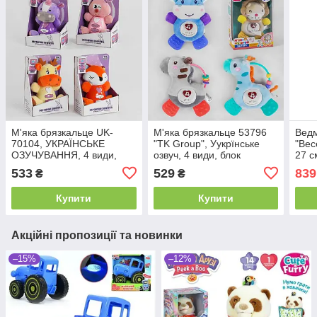
М'яка брязкальце UK-
М'яка брязкальце 53796
Ведм
70104, УКРАЇНСЬКЕ
"TK Group", Уукрїнське
"Вес
ОЗУЧУВАННЯ, 4 види,
озвуч, 4 види, блок
27 с
підсвічування, 3 пісні, 3
знімний, пластикова
мово
533
529
839
₴
₴
колискові
кліпса, світло, звук
хова
Купити
Купити
Акційні пропозиції та новинки
–15%
–12%