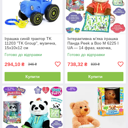
Іграшка синій трактор TK
Інтерактивна м'яка іграшка
11203 "TK Group", музична,
Панда Peek a Boo M 6225 I
15х10х12 см
UA — 14 фраз, казочка,
рухається і грає в хованки
Готово до відправки
Готово до відправки
294,10
738,32
₴
₴
346 ₴
839 ₴
Купити
Купити
–12%
–8%