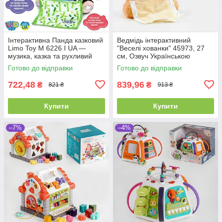
Інтерактивна Панда казковий
Ведмідь інтерактивний
Limo Toy M 6226 I UA —
"Веселі хованки" 45973, 27
музика, казка та рухливий
см, Озвуч Українською
рот, ідеально для малюка
мовою, говорить, грає в
Готово до відправки
Готово до відправки
хованки
722,48
839,96
₴
₴
821 ₴
913 ₴
Купити
Купити
–7%
–4%