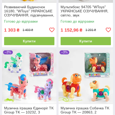
Розвиваючий Будиночок
Мультибокс 94705 "WToys"
16180, "WToys" УКРАЇНСЬКЕ
УКРАЇНСЬКЕ ОЗУЧУВАННЯ,
ОЗУЧУВАННЯ, підсвічування,
світло, звук
звуки, 8 пісень, сортер
Готово до відправки
Готово до відправки
1 303
1 152,96
₴
₴
1 403 ₴
1 201 ₴
Купити
Купити
–3%
–3%
Музична іграшка Єдиноріг TK
Музична іграшка Собачка TK
Group TK — 10232, 3
Group TK — 20863, 2