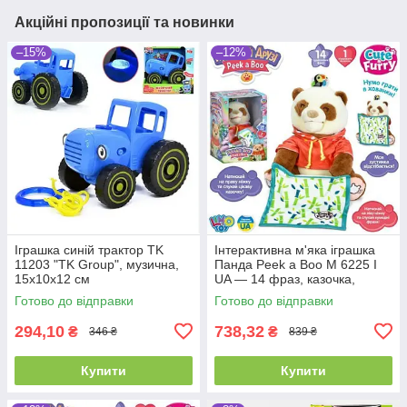
Акційні пропозиції та новинки
–15%
–12%
Іграшка синій трактор TK
Інтерактивна м'яка іграшка
11203 "TK Group", музична,
Панда Peek a Boo M 6225 I
15х10х12 см
UA — 14 фраз, казочка,
рухається і грає в хованки
Готово до відправки
Готово до відправки
294,10
738,32
₴
₴
346 ₴
839 ₴
Купити
Купити