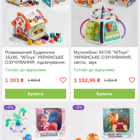
Розвиваючий Будиночок
Мультибокс 94705 "WToys"
16180, "WToys" УКРАЇНСЬКЕ
УКРАЇНСЬКЕ ОЗУЧУВАННЯ,
ОЗУЧУВАННЯ, підсвічування,
світло, звук
звуки, 8 пісень, сортер
Готово до відправки
Готово до відправки
1 303
1 152,96
₴
₴
1 403 ₴
1 201 ₴
Купити
Купити
–3%
–3%