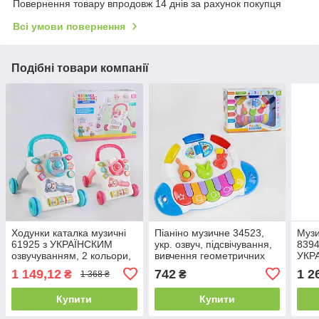
Повернення товару впродовж 14 днів за рахунок покупця
Всі умови повернення
Подібні товари компанії
Ходунки каталка музичні
Піаніно музичне 34523,
Музи
61925 з УКРАЇНСКИМ
укр. озвуч, підсвічування,
8394
озвучуванням, 2 кольори,
вивчення геометричних
УКР
3D-підсвітка, 3 пісні,
фігур, мелодії, пісенька,
7 гр
1 149,12
742
1 2
₴
₴
1 368 ₴
мелодії, сортер
казка
режи
Купити
Купити