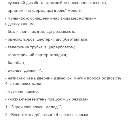
- сучасний дизайн та гармонійне поєднання кольорів;
- ергономічна форма цієї ігрової моделі;
- мультибокс оснащений чарівним мерехтливим
підсвічуванням;
- безліч логічних ігор, що розвивають;
- різнокольорові шестерні, що обертаються;
- телефонна трубка із циферблатом;
- геометричний сортер-вкладиш;
- барабан;
- віконце "день/ніч";
- натискаючи на дверний дзвіночок, милий порося розповість
4 захопливих казки;
- музичне піаніно;
- книжка-перевертень працює у 2х режимах:
1. “Зіграй свої власні мелодії”.
2. “Веселі мелодії”, всього 4 веселі пісеньки.