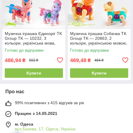
Музична іграшка Єдиноріг TK
Музична іграшка Собачка TK
Group TK — 10232, 3
Group TK — 20863, 2
кольори, українська мова,
кольори, українською мовою,
звук, підсвітка
батарейками
Готово до відправки
Готово до відправки
486,94
469,48
₴
₴
502 ₴
484 ₴
Купити
Купити
Про нас
99% позитивних з 415 відгуків за рік
Працює з 14.05.2021
м. Одеса
вул.Базова, 17, Одеса, Україна