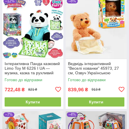
–12%
–8%
Інтерактивна Панда казковий
Ведмідь інтерактивний
Limo Toy M 6226 I UA —
"Веселі хованки" 45973, 27
музика, казка та рухливий
см, Озвуч Українською
рот, ідеально для малюка
мовою, говорить, грає в
Готово до відправки
Готово до відправки
хованки
722,48
839,96
₴
₴
821 ₴
913 ₴
Купити
Купити
–7%
–4%