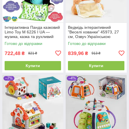
Інтерактивна Панда казковий
Ведмідь інтерактивний
Limo Toy M 6226 I UA —
"Веселі хованки" 45973, 27
музика, казка та рухливий
см, Озвуч Українською
рот, ідеально для малюка
мовою, говорить, грає в
Готово до відправки
Готово до відправки
хованки
722,48
839,96
₴
₴
821 ₴
913 ₴
Купити
Купити
–7%
–4%