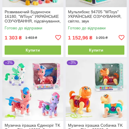
Розвиваючий Будиночок
Мультибокс 94705 "WToys"
16180, "WToys" УКРАЇНСЬКЕ
УКРАЇНСЬКЕ ОЗУЧУВАННЯ,
ОЗУЧУВАННЯ, підсвічування,
світло, звук
звуки, 8 пісень, сортер
Готово до відправки
Готово до відправки
1 303
1 152,96
₴
₴
1 403 ₴
1 201 ₴
Купити
Купити
–3%
–3%
Музична іграшка Єдиноріг TK
Музична іграшка Собачка TK