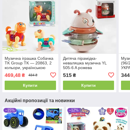
Музична іграшка Собачка
Дитяча пірамідка-
Музи
TK Group TK — 20863, 2
неваляшка музична YL
(96/
кольори, українською
505-6 A рожева
УКР
мовою, батарейками
ОЗВ
469,48
515
344
₴
₴
484 ₴
коль
підс
Купити
Купити
Акційні пропозиції та новинки
–15%
–12%