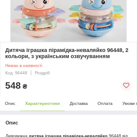
Дитяча іграшка пірамідка-неваляйко 96448, 2
кольори, з українським озвучуванням
Немає в наявності
Код: 96448
Роздріб
548
₴
Опис
Характеристики
Доставка
Оплата
Умови 
Опис
Дивовижна
дитяча іграшка пірамідка-неваляйко
96448 від