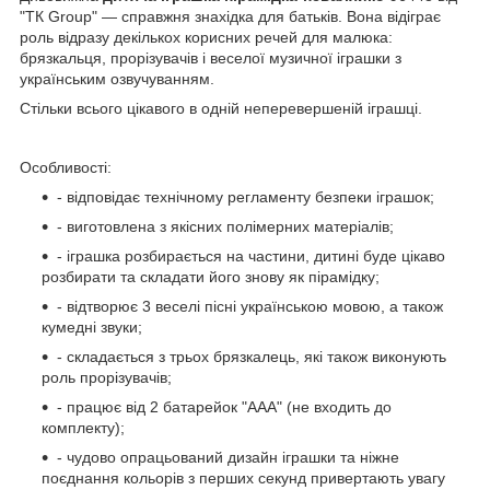
"ТК Group" — справжня знахідка для батьків. Вона відіграє
роль відразу декількох корисних речей для малюка:
брязкальця, прорізувачів і веселої музичної іграшки з
українським озвучуванням.
Стільки всього цікавого в одній неперевершеній іграшці.
Особливості:
- відповідає технічному регламенту безпеки іграшок;
- виготовлена з якісних полімерних матеріалів;
- іграшка розбирається на частини, дитині буде цікаво
розбирати та складати його знову як пірамідку;
- відтворює 3 веселі пісні українською мовою, а також
кумедні звуки;
- складається з трьох брязкалець, які також виконують
роль прорізувачів;
- працює від 2 батарейок "ААА" (не входить до
комплекту);
- чудово опрацьований дизайн іграшки та ніжне
поєднання кольорів з перших секунд привертають увагу