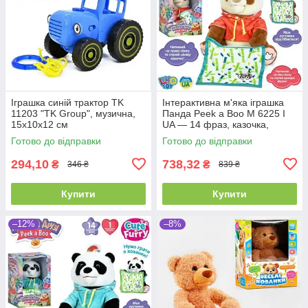
Іграшка синій трактор TK
Інтерактивна м'яка іграшка
11203 "TK Group", музична,
Панда Peek a Boo M 6225 I
15х10х12 см
UA — 14 фраз, казочка,
рухається і грає в хованки
Готово до відправки
Готово до відправки
294,10
738,32
₴
₴
346 ₴
839 ₴
Купити
Купити
–12%
–8%