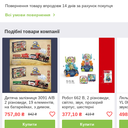
Повернення товару впродовж 14 днів за рахунок покупця
Всі умови повернення
Подібні товари компанії
Дитяча залізниця 3091 А/В
Робот 662 B, 2 різновиди,
Ляль
2 різновиди, 19 елементів,
світло, звук, прозорий
YL 0
на батарейках, з димом,
корпус, шестерні
звук
звуками та підсвіткою,
ефек
757,80
377,10
498
₴
₴
842 ₴
419 ₴
162х84 см
Купити
Купити