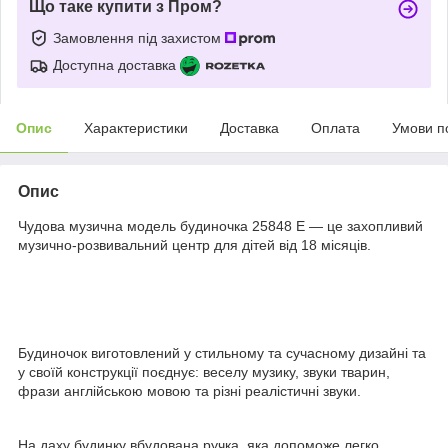
Що таке купити з Пром?
Замовлення під захистом
Доступна доставка
Опис
Характеристики
Доставка
Оплата
Умови п
Опис
Чудова музична модель будиночка 25848 E — це захопливий
музично-розвивальний центр для дітей від 18 місяців.
Будиночок виготовлений у стильному та сучасному дизайні та
у своїй конструкції поєднує: веселу музику, звуки тварин,
фрази англійською мовою та різні реалістичні звуки.
На даху будинку вбудована ручка, яка допоможе легко