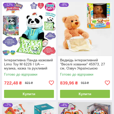
–12%
–8%
Інтерактивна Панда казковий
Ведмідь інтерактивний
Limo Toy M 6226 I UA —
"Веселі хованки" 45973, 27
музика, казка та рухливий
см, Озвуч Українською
рот, ідеально для малюка
мовою, говорить, грає в
Готово до відправки
Готово до відправки
хованки
722,48
839,96
₴
₴
821 ₴
913 ₴
Купити
Купити
–7%
–4%