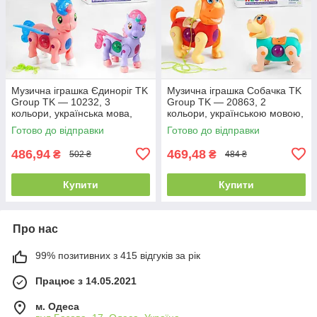
Музична іграшка Єдиноріг TK
Музична іграшка Собачка TK
Group TK — 10232, 3
Group TK — 20863, 2
кольори, українська мова,
кольори, українською мовою,
звук, підсвітка
батарейками
Готово до відправки
Готово до відправки
486,94
469,48
₴
₴
502 ₴
484 ₴
Купити
Купити
Про нас
99% позитивних з 415 відгуків за рік
Працює з 14.05.2021
м. Одеса