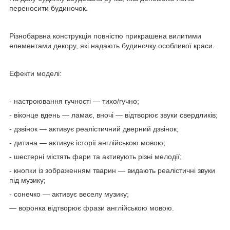
переносити будиночок.
Різнобарвна конструкція повністю прикрашена вилитими
елементами декору, які надають будиночку особливої краси.
Ефекти моделі:
- настроювання гучності — тихо/гучно;
- віконце вдень — ламає, вночі — відтворює звуки свердликів;
- дзвінок — активує реалістичний дверний дзвінок;
- дитина — активує історії англійською мовою;
- шестерні містять фари та активують різні мелодії;
- кнопки із зображенням тварин — видають реалістичні звуки
під музику;
- сонечко — активує веселу музику;
— воронка відтворює фрази англійською мовою.