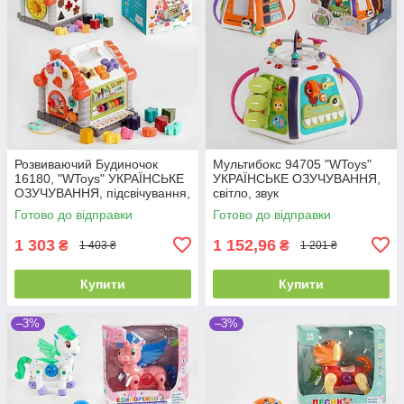
Розвиваючий Будиночок
Мультибокс 94705 "WToys"
16180, "WToys" УКРАЇНСЬКЕ
УКРАЇНСЬКЕ ОЗУЧУВАННЯ,
ОЗУЧУВАННЯ, підсвічування,
світло, звук
звуки, 8 пісень, сортер
Готово до відправки
Готово до відправки
1 303
1 152,96
₴
₴
1 403 ₴
1 201 ₴
Купити
Купити
–3%
–3%