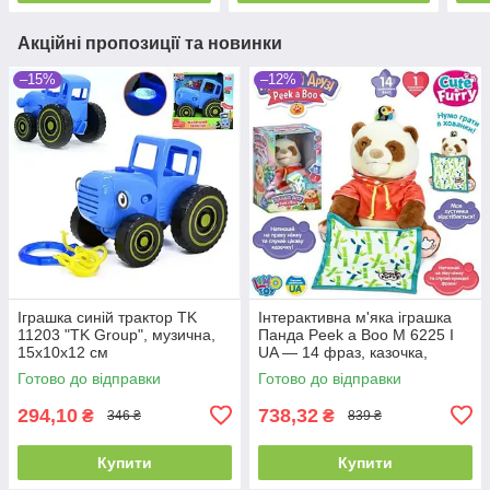
Акційні пропозиції та новинки
–15%
–12%
Іграшка синій трактор TK
Інтерактивна м'яка іграшка
11203 "TK Group", музична,
Панда Peek a Boo M 6225 I
15х10х12 см
UA — 14 фраз, казочка,
рухається і грає в хованки
Готово до відправки
Готово до відправки
294,10
738,32
₴
₴
346 ₴
839 ₴
Купити
Купити